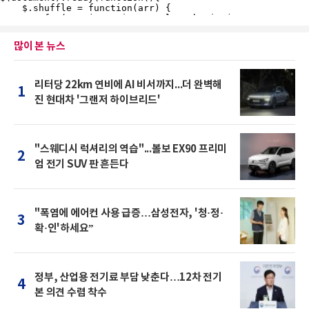
많이 본 뉴스
리터당 22km 연비에 AI 비서까지...더 완벽해
1
진 현대차 '그랜저 하이브리드'
"스웨디시 럭셔리의 역습"...볼보 EX90 프리미
2
엄 전기 SUV 판 흔든다
"폭염에 에어컨 사용 급증…삼성전자, '청·정·
3
확·인'하세요”
정부, 산업용 전기료 부담 낮춘다…12차 전기
4
본 의견 수렴 착수