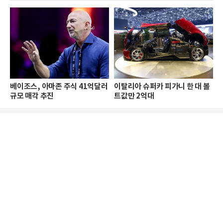
베이조스, 아마존 주식 41억달러
이탈리아 슈퍼카 피가니 한 대 볼
규모 매각 추진
트값만 2억대