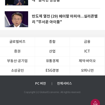
계 "심각한 성장통"
반도체 열전 (29) 페이팔 마피아...실리콘밸
리 "무서운 아이들"
글로벌비즈
종합
금융
증권
산업
ICT
부동산·공기업
유통경제
제약∙바이오
소상공인
ESG경영
오피니언
PC 버전
전체서비스
Copyright (c) Global Economic. All rights reserved.