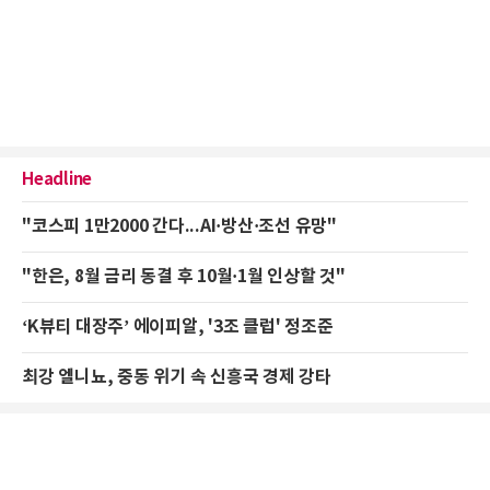
Headline
"코스피 1만2000 간다...AI·방산·조선 유망"
"한은, 8월 금리 동결 후 10월·1월 인상할 것"
‘K뷰티 대장주’ 에이피알, '3조 클럽' 정조준
최강 엘니뇨, 중동 위기 속 신흥국 경제 강타