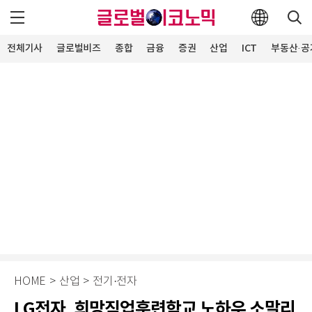
전체기사
글로벌비즈
종합
금융
증권
산업
ICT
부동산·공
HOME
>
산업
>
전기·전자
LG전자, 희망직업훈련학교 노하우 소말리