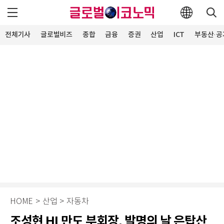
전체기사
글로벌비즈
종합
금융
증권
산업
ICT
부동산·공
HOME
>
산업
>
자동차
조성현 HL만도 부회장, 발명의 날 은탑산