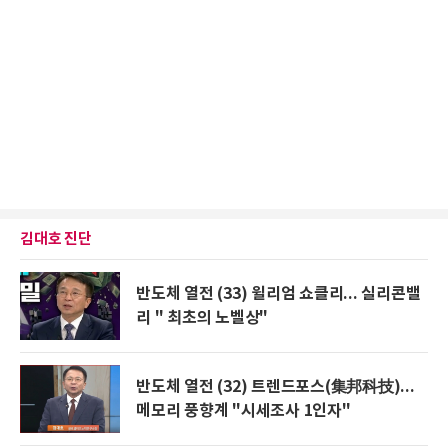
김대호 진단
반도체 열전 (33) 윌리엄 쇼클리... 실리콘밸
리 " 최초의 노벨상"
반도체 열전 (32) 트렌드포스(集邦科技)...
메모리 풍향계 "시세조사 1인자"