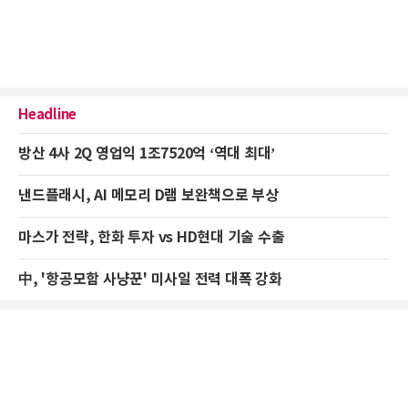
Headline
방산 4사 2Q 영업익 1조7520억 ‘역대 최대’
낸드플래시, AI 메모리 D램 보완책으로 부상
마스가 전략, 한화 투자 vs HD현대 기술 수출
中, '항공모함 사냥꾼' 미사일 전력 대폭 강화