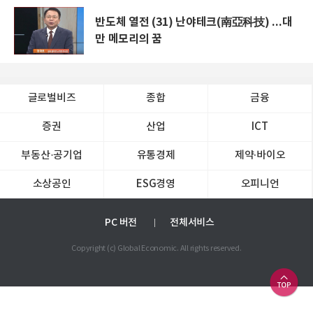
반도체 열전 (31) 난야테크(南亞科技) ...대
만 메모리의 꿈
글로벌비즈
종합
금융
증권
산업
ICT
부동산·공기업
유통경제
제약∙바이오
소상공인
ESG경영
오피니언
PC 버전
전체서비스
Copyright (c) Global Economic. All rights reserved.