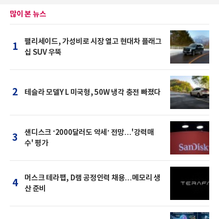
많이 본 뉴스
팰리세이드, 가성비로 시장 열고 현대차 플래그
1
십 SUV 우뚝
2
테슬라 모델Y L 미국형, 50W 냉각 충전 빠졌다
샌디스크 ‘2000달러도 약세’ 전망…'강력매
3
수' 평가
머스크 테라팹, D램 공정인력 채용…메모리 생
4
산 준비