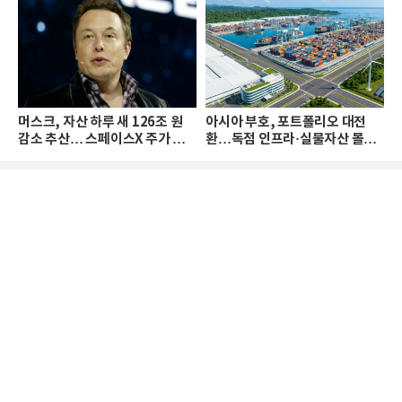
머스크, 자산 하루 새 126조 원
아시아 부호, 포트폴리오 대전
감소 추산… 스페이스X 주가 하
환…독점 인프라·실물자산 몰린
락 때문
다