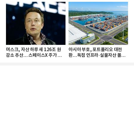
머스크, 자산 하루 새 126조 원
아시아 부호, 포트폴리오 대전
감소 추산… 스페이스X 주가 하
환…독점 인프라·실물자산 몰린
락 때문
다