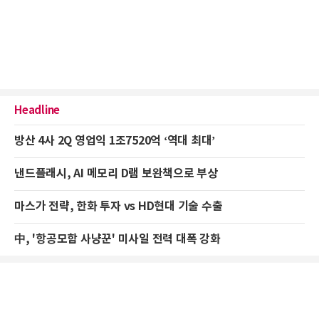
Headline
방산 4사 2Q 영업익 1조7520억 ‘역대 최대’
낸드플래시, AI 메모리 D램 보완책으로 부상
마스가 전략, 한화 투자 vs HD현대 기술 수출
中, '항공모함 사냥꾼' 미사일 전력 대폭 강화