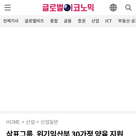
전체기사
글로벌비즈
종합
금융
증권
산업
ICT
부동산·공
HOME
>
산업
>
산업일반
삼표그룹, 위기임산부 30가정 양육 지원