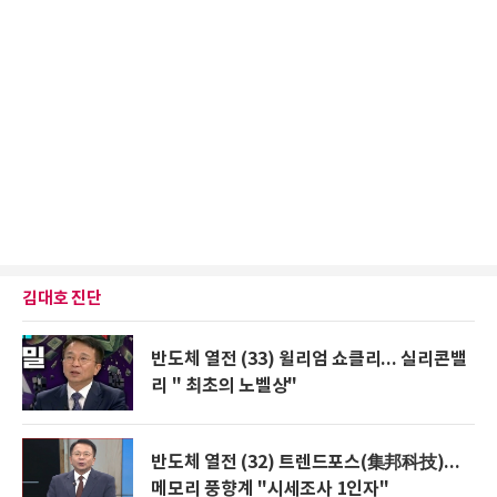
김대호 진단
반도체 열전 (33) 윌리엄 쇼클리... 실리콘밸
리 " 최초의 노벨상"
반도체 열전 (32) 트렌드포스(集邦科技)...
메모리 풍향계 "시세조사 1인자"