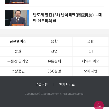
반도체 열전 (31) 난야테크(南亞科技) ...대
만 메모리의 꿈
글로벌비즈
종합
금융
증권
산업
ICT
부동산·공기업
유통경제
제약∙바이오
소상공인
ESG경영
오피니언
PC 버전
전체서비스
Copyright (c) Global Economic. All rights reserved.