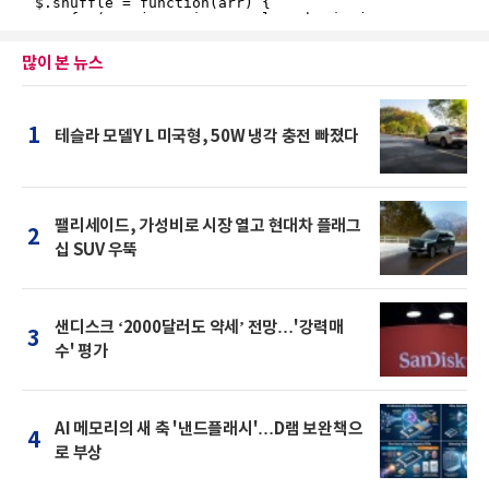
많이 본 뉴스
1
테슬라 모델Y L 미국형, 50W 냉각 충전 빠졌다
팰리세이드, 가성비로 시장 열고 현대차 플래그
2
십 SUV 우뚝
샌디스크 ‘2000달러도 약세’ 전망…'강력매
3
수' 평가
AI 메모리의 새 축 '낸드플래시'…D램 보완책으
4
로 부상