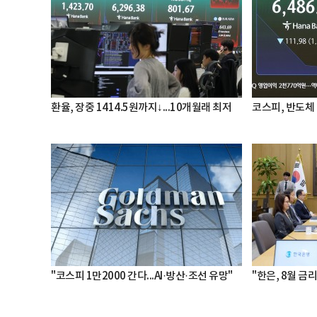
환율, 장중 1414.5원까지↓...10개월래 최저
코스피, 반도체 
"코스피 1만2000 간다...AI·방산·조선 유망"
"한은, 8월 금리