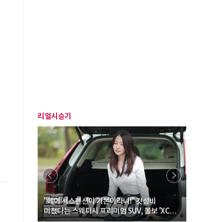
리얼시승기
… “여성·
"에어 서스펜션이 기본이라니!" 갓성비
"디자인 대
미쳤다는 스웨디시 프리미엄 SUV, 볼보 'XC60
크로스오버
B5 울트라'