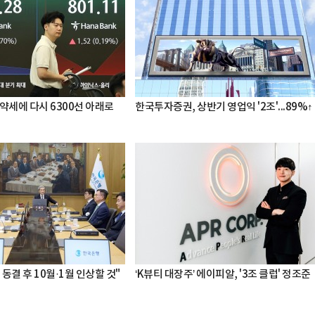
약세에 다시 6300선 아래로
한국투자증권, 상반기 영업익 '2조'...89%↑
 동결 후 10월·1월 인상할 것"
‘K뷰티 대장주’ 에이피알, '3조 클럽' 정조준