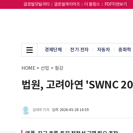
글로벌모빌리티
글로벌게이머즈
더 블링스
PDF지면보기
경제단체
전기·전자
자동차
중화학
HOME
>
산업
>
철강
법원, 고려아연 'SWNC 2
김태우 기자
입력
2026-05-28 10:59