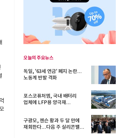
래
오늘의 주요뉴스
연
독일, '63세 연금' 폐지 논란…
결
노동계 반발 격화
포스코퓨처엠, 국내 배터리
3억
업체에 LFP용 양극재
모
장기공급계약
구광모, 젠슨 황과 두 달 만에
재회한다…다음 주 실리콘밸리
방...