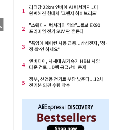
리터당 22km 연비에 AI 비서까지...더
1
완벽해진 현대차 '그랜저 하이브리드'
"스웨디시 럭셔리의 역습"...볼보 EX90
2
프리미엄 전기 SUV 판 흔든다
"폭염에 에어컨 사용 급증…삼성전자, '청·
3
정·확·인'하세요”
엔비디아, 차세대 AI가속기 HBM 사양
4
다운 검토…D램 공급난이 문제
정부, 산업용 전기료 부담 낮춘다…12차
5
전기본 의견 수렴 착수