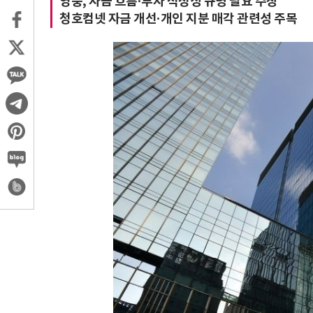
영풍, 자금 흐름·투자 적정성 규명 필요 주장
청호컴넷 자금 개선·개인 지분 매각 관련성 주목