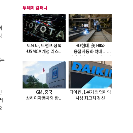
투데이 컴퍼니
이
장
토요타, 트럼프 정책
HD현대, 美 HII와
·USMCA 개정 리스크
용접자동화 확대…
직면
미시시피 조선소에 전격
다는
도입
인
GM, 중국
다이킨, 1분기 영업이익
상하이자동차와 합작
사상 최고치 경신
거
20년 연장…
으
2047년까지 파트너십
지속