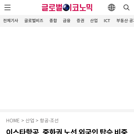
전체기사
글로벌비즈
종합
금융
증권
산업
ICT
부동산·공
HOME
>
산업
>
항공·조선
이스타항공, 중화권 노선 외국인 탑승 비중