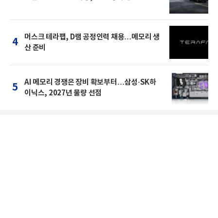
머스크 테라팹, D램 공정인력 채용…메모리 생
4
산 준비
AI 메모리 경쟁은 장비 확보부터…삼성·SK하
5
이닉스, 2027년 물량 선점