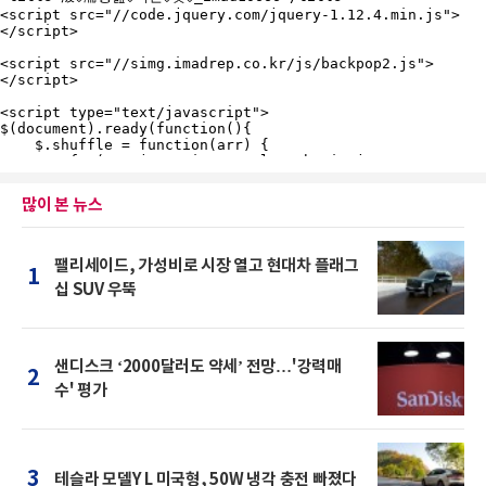
많이 본 뉴스
팰리세이드, 가성비로 시장 열고 현대차 플래그
1
십 SUV 우뚝
샌디스크 ‘2000달러도 약세’ 전망…'강력매
2
수' 평가
3
테슬라 모델Y L 미국형, 50W 냉각 충전 빠졌다