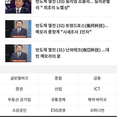
반도체 열전 (33) 윌리엄 쇼클리... 실리콘밸
리 " 최초의 노벨상"
반도체 열전 (32) 트렌드포스(集邦科技)...
메모리 풍향계 "시세조사 1인자"
반도체 열전 (31) 난야테크(南亞科技) ...대
만 메모리의 꿈
글로벌비즈
종합
금융
증권
산업
ICT
부동산·공기업
유통경제
제약∙바이오
소상공인
ESG경영
오피니언