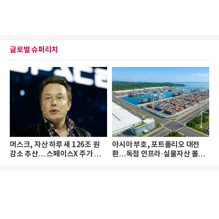
글로벌 슈퍼리치
머스크, 자산 하루 새 126조 원
아시아 부호, 포트폴리오 대전
감소 추산… 스페이스X 주가 하
환…독점 인프라·실물자산 몰린
락 때문
다