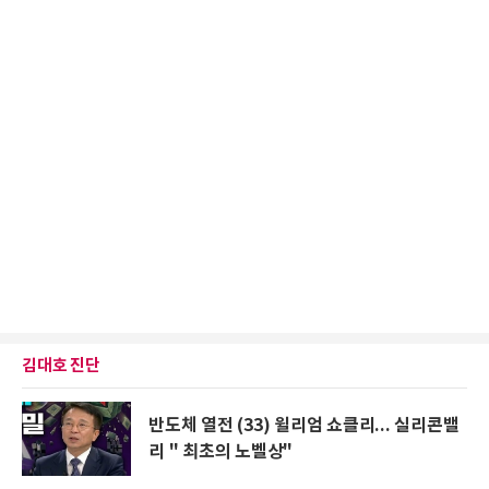
김대호 진단
반도체 열전 (33) 윌리엄 쇼클리... 실리콘밸
리 " 최초의 노벨상"