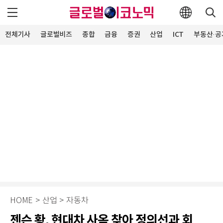
전체기사
글로벌비즈
종합
금융
증권
산업
ICT
부동산·공
HOME
>
산업
>
자동차
젠슨 황, 현대차 사옥 찾아 정의선과 회