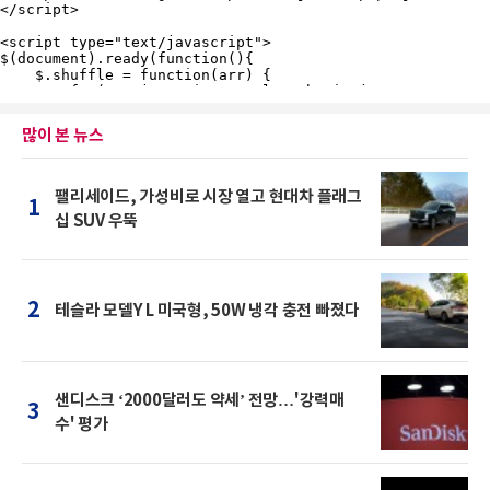
많이 본 뉴스
팰리세이드, 가성비로 시장 열고 현대차 플래그
1
십 SUV 우뚝
2
테슬라 모델Y L 미국형, 50W 냉각 충전 빠졌다
샌디스크 ‘2000달러도 약세’ 전망…'강력매
3
수' 평가