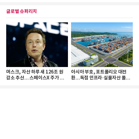
글로벌 슈퍼리치
머스크, 자산 하루 새 126조 원
아시아 부호, 포트폴리오 대전
감소 추산… 스페이스X 주가 하
환…독점 인프라·실물자산 몰린
락 때문
다