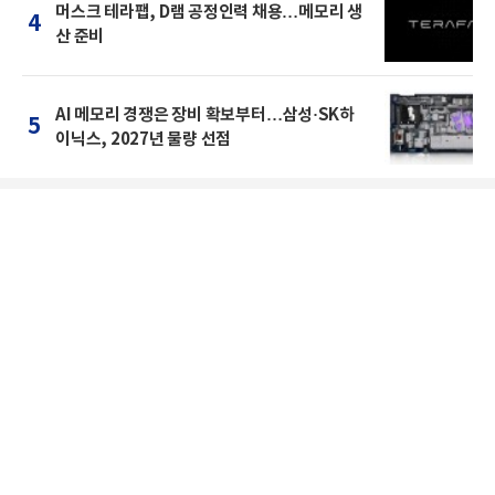
머스크 테라팹, D램 공정인력 채용…메모리 생
4
산 준비
AI 메모리 경쟁은 장비 확보부터…삼성·SK하
5
이닉스, 2027년 물량 선점