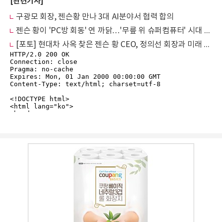
[관련기사]
구광모 회장, 젠슨황 만나 3대 AI분야서 협력 합의
젠슨 황이 'PC방 회동' 연 까닭…'무릎 위 슈퍼컴퓨터' 시대 연다
[포토] 현대차 사옥 찾은 젠슨 황 CEO, 정의선 회장과 미래 기술 관람