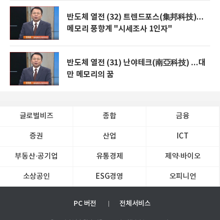
반도체 열전 (32) 트렌드포스(集邦科技)...
메모리 풍향계 "시세조사 1인자"
반도체 열전 (31) 난야테크(南亞科技) ...대
만 메모리의 꿈
글로벌비즈
종합
금융
증권
산업
ICT
부동산·공기업
유통경제
제약∙바이오
소상공인
ESG경영
오피니언
PC 버전
전체서비스