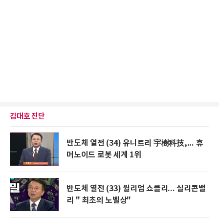
김대호 진단
반도체 열전 (34) 유니트리 宇樹科技,... 휴
머노이드 로봇 세계 1위
반도체 열전 (33) 윌리엄 쇼클리... 실리콘밸
리 " 최초의 노벨상"