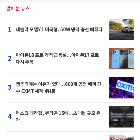
많이 본 뉴스
1
테슬라 모델Y L 미국형, 50W 냉각 충전 빠졌다
아이폰18 프로 가격 급등설…아이폰17 프로
2
다시 주목
맹추격에는 이유가 있다…600개 공정 베껴 간
3
中 CXMT 세계 4위로
머스크 테라팹, 펜타곤 15배…초대형 규모 윤
4
곽