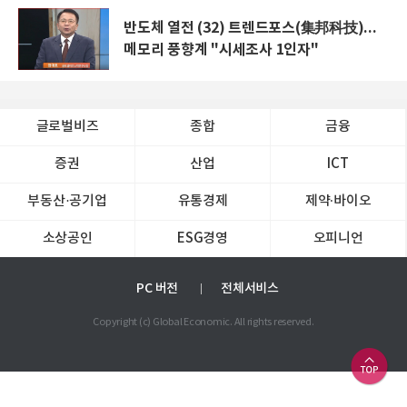
반도체 열전 (32) 트렌드포스(集邦科技)...
메모리 풍향계 "시세조사 1인자"
글로벌비즈
종합
금융
증권
산업
ICT
부동산·공기업
유통경제
제약∙바이오
소상공인
ESG경영
오피니언
PC 버전
전체서비스
Copyright (c) Global Economic. All rights reserved.