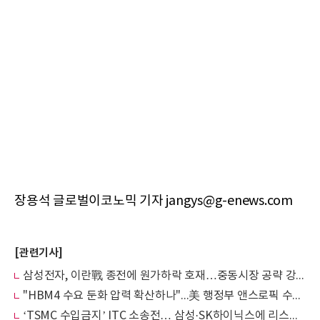
장용석 글로벌이코노믹 기자 jangys@g-enews.com
[관련기사]
삼성전자, 이란戰 종전에 원가하락 호재…중동시장 공략 강화 논의 나설까
"HBM4 수요 둔화 압력 확산하나"...美 행정부 앤스로픽 수출 통제에 삼성·SK하이닉스 긴장 고조
‘TSMC 수입금지’ ITC 소송전… 삼성·SK하이닉스에 리스크일까 기회일까