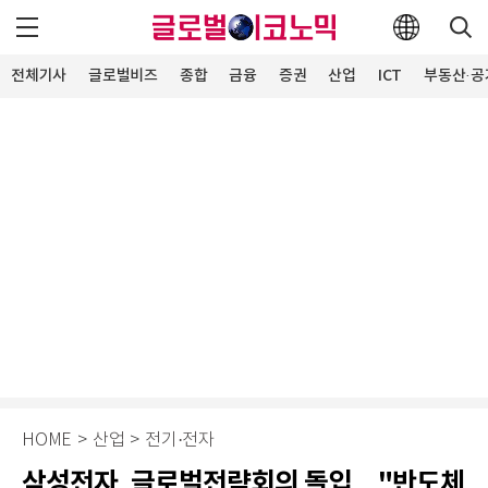
전체기사
글로벌비즈
종합
금융
증권
산업
ICT
부동산·공
HOME
>
산업
>
전기·전자
삼성전자, 글로벌전략회의 돌입…"반도체