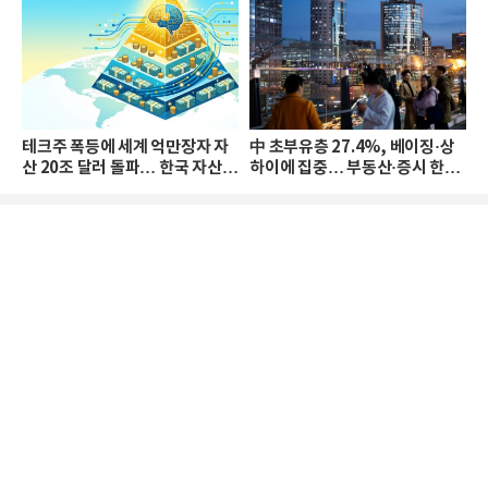
테크주 폭등에 세계 억만장자 자
中 초부유층 27.4%, 베이징·상
산 20조 달러 돌파… 한국 자산
하이에 집중… 부동산·증시 한파
격차 확대
로 자산은 소폭 감소