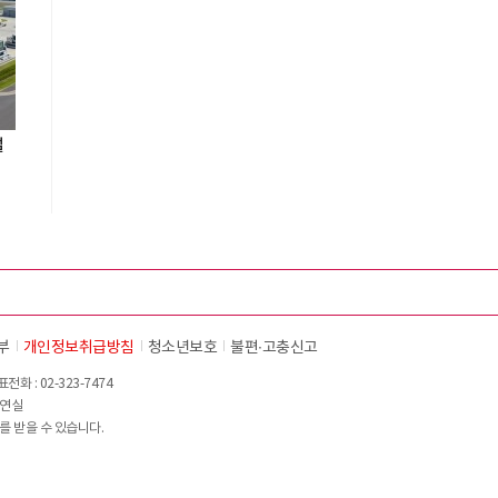
설
부
개인정보취급방침
청소년보호
불편∙고충신고
화 : 02-323-7474
이연실
를 받을 수 있습니다.