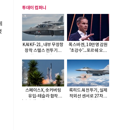
투데이 컴퍼니
에
했
KAI KF-21, 내부 무장창
폭스바겐, 10만명 감원
장착 스텔스 전투기로
'초강수'...포르쉐 오너
진화…5.5세대 도약
직접 경고
선언
스페이스X, 숏커버링
록히드 AI 전투기, 실제
유입-테슬라 합작
적외선 센서로 27차례
'테라팹' 호재로 15.83%
자율 요격 성공
급등