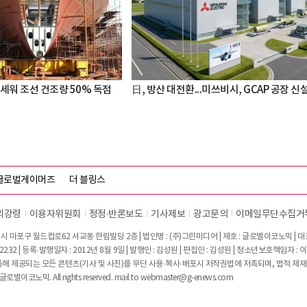
세워 조선 건조량 50% 독점
日, 방산 대전환...미쓰비시, GCAP 공장 신
글로벌게이머즈
더 블링스
리강령
이용자위원회
정정∙반론보도
기사제보
광고문의
이메일무단수집거
시 마포구 월드컵로62 서교동 한림빌딩 2층 | 법인명 : (주)그린미디어 | 제호 : 글로벌이코노믹 | 대표전
2232 | 등록·발행일자 : 2012년 8월 9일 | 발행인 : 김성원 | 편집인 : 김성원 | 청소년보호책임자 : 
 제공되는 모든 콘텐츠(기사 및 사진)를 무단 사용·복사·배포시 저작권법에 저촉되며, 법적 제재
글로벌이코노믹. All rights reserved. mail to
webmaster@g-enews.com