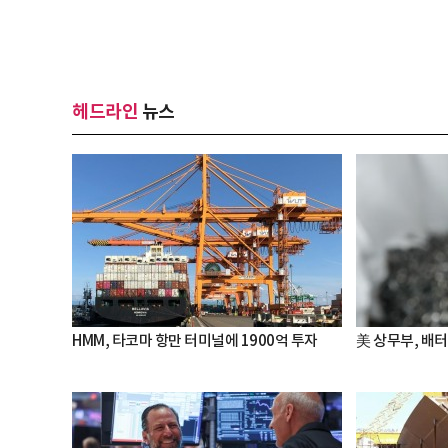
헤드라인
뉴스
HMM, 타코마 항만 터미널에 1900억 투자
美 상무부, 배