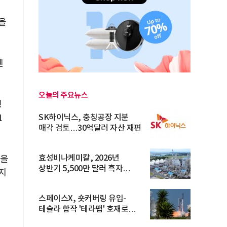
을
렌
오늘의 주요뉴스
평
1
SK하이닉스, 충칭공장 지분
매각 검토…30억달러 자산 재편
효성비나케미칼, 2026년
역을
상반기 5,500만 달러 흑자
지
전환… 4대 체...
스페이스X, 숏커버링 유입-
테슬라 합작 '테라팹' 호재로
15.83% ...