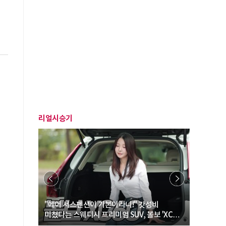
리얼시승기
… “여성·
"에어 서스펜션이 기본이라니!" 갓성비
"디자인 대
미쳤다는 스웨디시 프리미엄 SUV, 볼보 'XC60
크로스오버
B5 울트라'