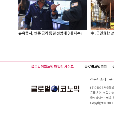
뉴욕증시, 연준 금리 동결 전망에 3대 지수↑
中, 군민융합 앞
글로벌이코노믹 패밀리 사이트
글로벌모빌리티
신문사소개
윤
(우)04004 서울특별
등록번호 : 서울 아 0
글로벌이코노믹을 통해
Copyright © 2011 