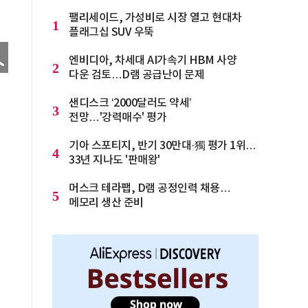
팰리세이드, 가성비로 시장 열고 현대차
1
플래그십 SUV 우뚝
엔비디아, 차세대 AI가속기 HBM 사양
2
다운 검토…D램 공급난이 문제
샌디스크 ‘2000달러도 약세’
3
전망…'강력매수' 평가
기아 스포티지, 반기 30만대·獨 평가 1위…
4
33년 지나도 '판매왕'
머스크 테라팹, D램 공정인력 채용…
5
메모리 생산 준비