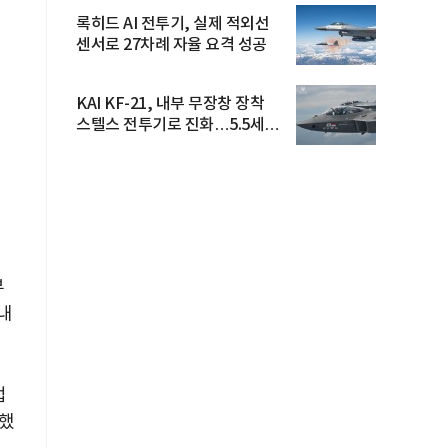
록히드 AI 전투기, 실제 적외선
센서로 27차례 자율 요격 성공
KAI KF-21, 내부 무장창 장착
스텔스 전투기로 진화…5.5세대
도...
부
내
업
조했