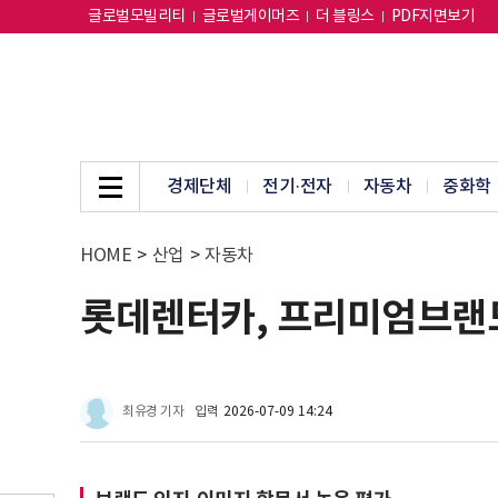
글로벌모빌리티
글로벌게이머즈
더 블링스
PDF지면보기
경제단체
전기·전자
자동차
중화학
HOME
>
산업
>
자동차
롯데렌터카, 프리미엄브랜드
최유경 기자
입력
2026-07-09 14:24