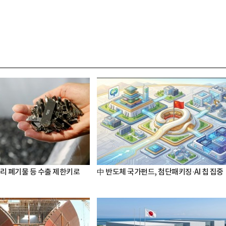
터리 폐기물 등 수출 제한키로
中 반도체 국가펀드, 첨단패키징·AI 칩 집중