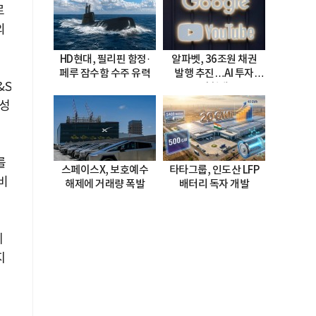
로
의
HD현대, 필리핀 함정·
알파벳, 36조원 채권
페루 잠수함 수주 유력
발행 추진…AI 투자
&S
시험대
동성
를
스페이스X, 보호예수
타타그룹, 인도산 LFP
비
해제에 거래량 폭발
배터리 독자 개발
에
지