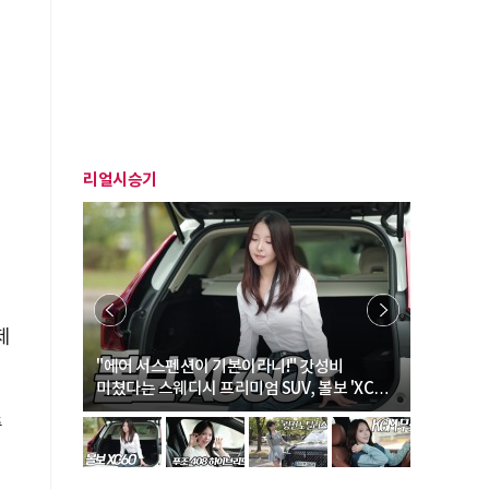
리얼시승기
확
제
… “여성·
"에어 서스펜션이 기본이라니!" 갓성비
"디자인 대
미쳤다는 스웨디시 프리미엄 SUV, 볼보 'XC60
크로스오버
B5 울트라'
중