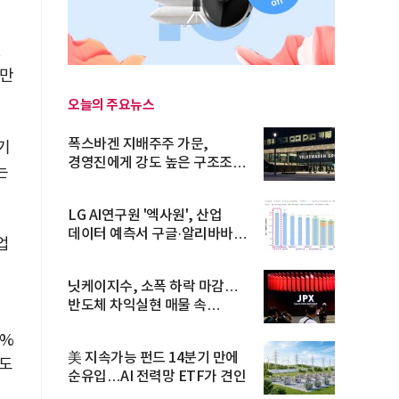
.
뿐만
오늘의 주요뉴스
폭스바겐 지배주주 가문,
기
경영진에게 강도 높은 구조조정
는
주문
LG AI연구원 '엑사원', 산업
데이터 예측서 구글·알리바바
업
제쳐
에
닛케이지수, 소폭 하락 마감…
반도체 차익실현 매물 속
TOPIX 선...
2%
美 지속가능 펀드 14분기 만에
 도
순유입…AI 전력망 ETF가 견인