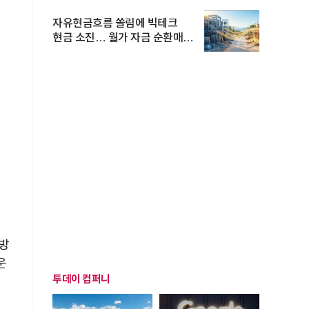
자유현금흐름 쏠림에 빅테크
현금 소진… 월가 자금 순환매
확산
방
운
투데이 컴퍼니