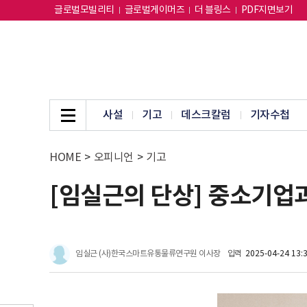
글로벌모빌리티
글로벌게이머즈
더 블링스
PDF지면보기
사설
기고
데스크칼럼
기자수첩
HOME
>
오피니언
>
기고
[임실근의 단상] 중소기업
임실근 (사)한국스마트유통물류연구원 이사장
입력
2025-04-24 13: