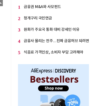
1
금융권 M&A와 사모펀드
2
청개구리 국민연금
3
원화가 주요국 통화 대비 강세인 이유
4
금융사 몰리는 전주…진짜 금융허브 되려면
5
식음료 가격인상, 소비자 부담 고려해야