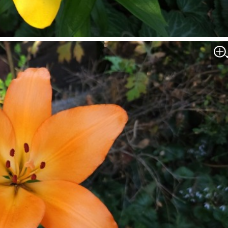
박지수 아나운서가 타본 ‘전설의 무쏘’
초보자도 반할 반전 매력”