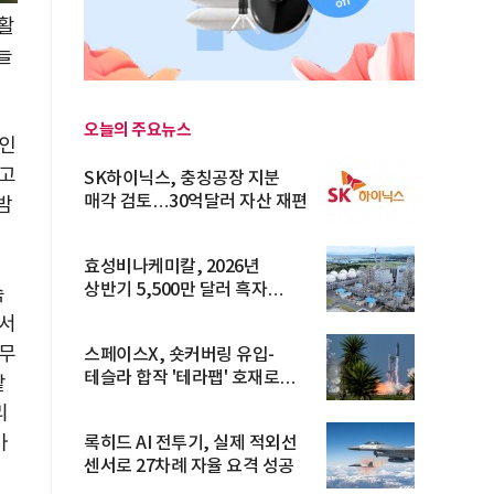
 활
늘
오늘의 주요뉴스
시인
보고
SK하이닉스, 충칭공장 지분
매각 검토…30억달러 자산 재편
밤
효성비나케미칼, 2026년
상반기 5,500만 달러 흑자
숙
전환… 4대 체...
워서
나무
스페이스X, 숏커버링 유입-
테슬라 합작 '테라팹' 호재로
같
15.83% ...
리
마
록히드 AI 전투기, 실제 적외선
센서로 27차례 자율 요격 성공