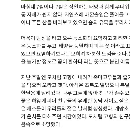
마침내 7월이다. 7월은 작열하는 태양과 함께 무더위
동 자체가 쉽지 않다. 자연스레 바깥출입은 줄어들고
이나 푸른 산을 바라보고 있으면 숲의 유혹을 뿌리치
더욱이 담장을 타고 오른 능소화의 요염하고 화려한 자
은 능소화를 두고 ‘태양을 능멸하며 피는 꽃’이라고 
있으면 요염하기보다는 오히려 차분한 느낌을 준다. 
을 능가할 정도로 꽃이 환하다’라는 뜻으로 붙인 이
지난 주말엔 모처럼 고향에 내려가 죽마고우들과 즐거
을 먹으러 오라고 했다. 아직은 초복도 멀었으니 복달
한달음에 달려갔다. 나무 그늘에 앉아 친구가 손수 요
꽃은 하얗게 피어 친구들의 유쾌한 농담 사이로 짙은 
은 채소들이 우리들의 젊은 날처럼 싱싱했다. 개망초
가 운치를 더해주던 시간이었다. 모처럼 고향의 친구
음속으로 소망했다.