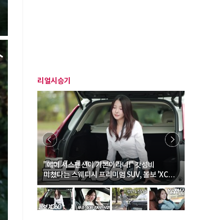
리얼시승기
… “여성·
"에어 서스펜션이 기본이라니!" 갓성비
"디자인 대
미쳤다는 스웨디시 프리미엄 SUV, 볼보 'XC60
크로스오버
B5 울트라'