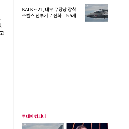
KAI KF-21, 내부 무장창 장착
스텔스 전투기로 진화…5.5세대
는
도...
있
되고
투데이 컴퍼니