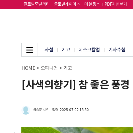
글로벌모빌리티
글로벌게이머즈
더 블링스
PDF지면보기
사설
기고
데스크칼럼
기자수첩
HOME
>
오피니언
>
기고
[사색의향기] 참 좋은 풍경
백승훈 시인
입력
2025-07-02 13:30