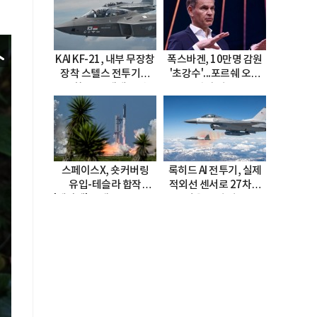
KAI KF-21, 내부 무장창
폭스바겐, 10만명 감원
장착 스텔스 전투기로
'초강수'...포르쉐 오너
진화…5.5세대 도약
직접 경고
선언
스페이스X, 숏커버링
록히드 AI 전투기, 실제
유입-테슬라 합작
적외선 센서로 27차례
'테라팹' 호재로 15.83%
자율 요격 성공
급등