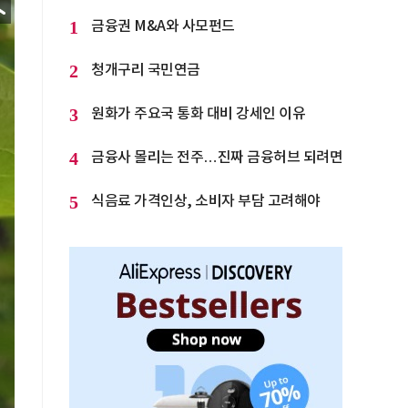
1
금융권 M&A와 사모펀드
2
청개구리 국민연금
3
원화가 주요국 통화 대비 강세인 이유
4
금융사 몰리는 전주…진짜 금융허브 되려면
5
식음료 가격인상, 소비자 부담 고려해야