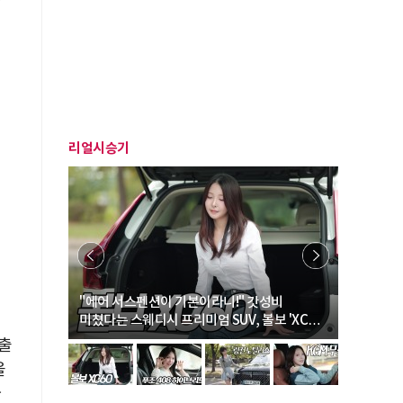
리얼시승기
… “여성·
"에어 서스펜션이 기본이라니!" 갓성비
"디자인 대
미쳤다는 스웨디시 프리미엄 SUV, 볼보 'XC60
크로스오버
B5 울트라'
매출
올
자