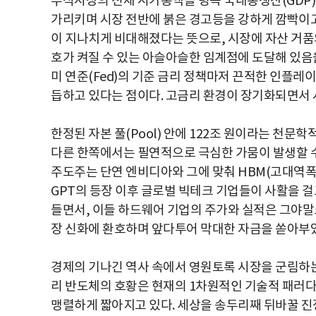
주식시장의 전체 시가총액을 명목 국내총생산(GDP)으로 나
가리키며 시장 전반에 붉은 경고등을 강하게 깜빡이고
이 지나치게 비대해졌다는 뜻으로, 시장에 자산 거품
호가 켜질 수 있는 아슬아슬한 임계점에 도달해 있음
미 연준(Fed)의 기준 금리 정책마저 끈적한 인플레이
듭하고 있다는 점이다. 고금리 환경이 장기화되면서 
한정된 자본 풀(Pool) 안에 122조 원이라는 천
다른 한쪽에서는 필연적으로 극심한 가뭄이 발생할 수
주도주는 단연 엔비디아와 그에 맞춰 HBM(고대역폭
GPT의 등장 이후 글로벌 빅테크 기업들이 사활을 걸
들면서, 이들 하드웨어 기업의 주가와 실적은 그야말
장 신화에 환호하며 앞다투어 막대한 자금을 쏟아부
경제의 기나긴 역사 속에서 영원토록 시장을 군림하는
리 반도체의 호황은 현재의 1차원적인 기술적 패러다임
맹렬하게 짧아지고 있다. 세상을 송두리째 뒤바꿀 진정