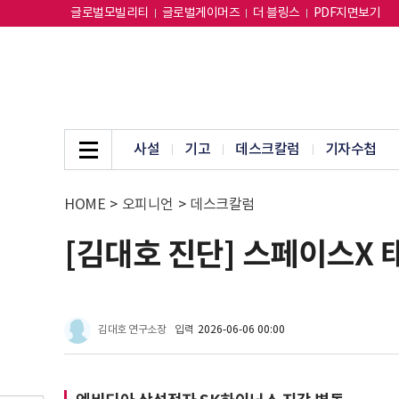
글로벌모빌리티
글로벌게이머즈
더 블링스
PDF지면보기
사설
기고
데스크칼럼
기자수첩
HOME
>
오피니언
>
데스크칼럼
[김대호 진단] 스페이스X 
김대호 연구소장
입력
2026-06-06 00:00