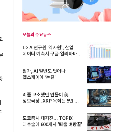
오늘의 주요뉴스
조
LG AI연구원 '엑사원', 산업
데이터 예측서 구글·알리바바
무
제쳐
월가, AI 일변도 벗어나
헬스케어에 ‘눈길’
중
우
리플 고소했던 인물이 美
정보국장...XRP 옥죄는 5년 법적
의
공방 ...
스
도쿄증시 대지진… TOPIX
대수술에 600개사 '퇴출 벼랑끝'