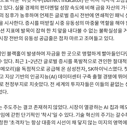
눈 '버핏 지수(Buffett Indicator)'는 이미 역사적 고점
 있다. 실물 경제의 펀더멘털 성장 속도에 비해 금융 자산의 가
의 징후가 농후하며 언제든 글로벌 증시 전반에 연쇄적인 패닉 
을 시사한다. 증시를 떠받칠 시중 유동성의 마중물 역할을 해야 
션 지표에 발목이 잡혀 한 치 앞을 내다볼 수 없는 불확실성을 
시장 전반의 유동성 공급줄은 점차 마르고 조여들고 있다.
문학적인 블랙홀이 발생하여 자금을 한 곳으로 맹렬하게 빨아들인다
 있다. 최근 1~2년간 글로벌 증시를 폭발적으로 견인한 절대적
메모리)을 독점적으로 공급해 온 삼성전자, SK하이닉스였다. 
고 지상 기반의 인공지능(AI) 데이터센터 구축 출혈 경쟁에 뛰
로 천정부지로 치솟았다. 전 세계의 투자자들은 이들의 끝없는 
었다.
 주도주는 결코 존재하지 않았다. 시장이 열광하는 AI 칩과 메
에 갇힌 단기적인 '착시'일 수 있다. 기술 혁신의 주기는 갈수
한 '초격차'는 항상 대중의 시선이 채 닿지 않는 미지의 영역에