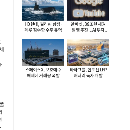
HD현대, 필리핀 함정·
알파벳, 36조원 채권
페루 잠수함 수주 유력
발행 추진…AI 투자
시험대
C
세
환
스페이스X, 보호예수
타타그룹, 인도산 LFP
해제에 거래량 폭발
배터리 독자 개발
 풀
와
펀
과