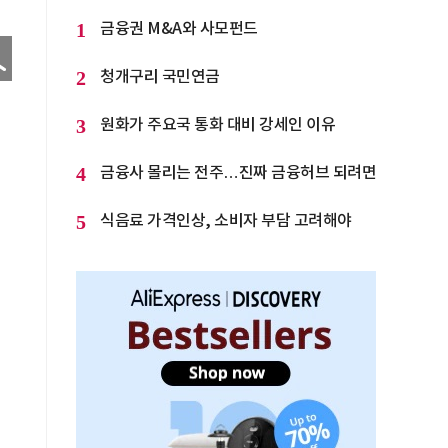
1
금융권 M&A와 사모펀드
2
청개구리 국민연금
3
원화가 주요국 통화 대비 강세인 이유
4
금융사 몰리는 전주…진짜 금융허브 되려면
5
식음료 가격인상, 소비자 부담 고려해야