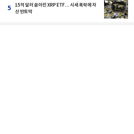
15억 달러 쏟아진 XRP ETF… 시세 폭락에 자
5
산 반토막