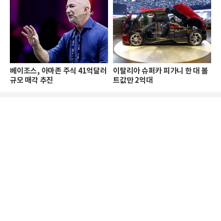
베이조스, 아마존 주식 41억달러
이탈리아 슈퍼카 피가니 한 대 볼
규모 매각 추진
트값만 2억대