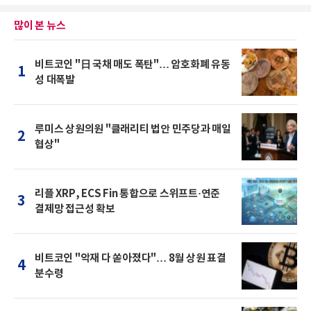
많이 본 뉴스
비트코인 "日 국채 매도 폭탄"… 암호화폐 유동
1
성 대폭발
루미스 상원의원 "클래리티 법안 민주당과 매일
2
협상"
리플 XRP, ECS Fin 통합으로 스위프트·연준
3
결제망 접근성 확보
비트코인 "악재 다 쏟아졌다"… 8월 상원 표결
4
분수령