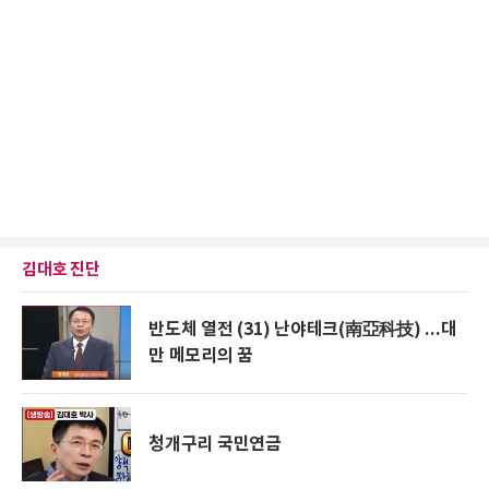
김대호 진단
반도체 열전 (31) 난야테크(南亞科技) ...대
만 메모리의 꿈
청개구리 국민연금