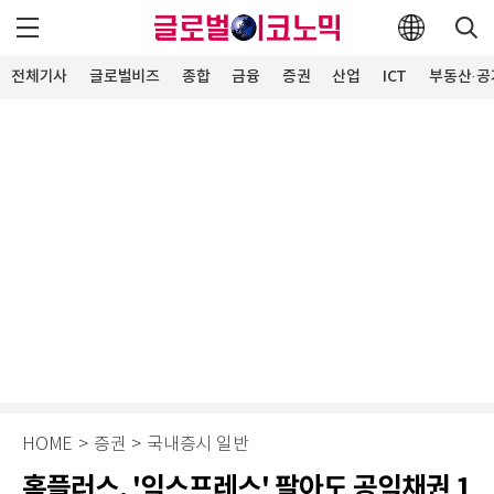
전체기사
글로벌비즈
종합
금융
증권
산업
ICT
부동산·공
HOME
>
증권
>
국내증시 일반
홈플러스, '익스프레스' 팔아도 공익채권 1