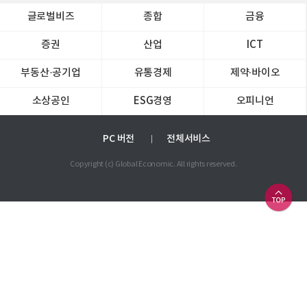
글로벌비즈
종합
금융
증권
산업
ICT
부동산·공기업
유통경제
제약∙바이오
소상공인
ESG경영
오피니언
PC 버전
전체서비스
Copyright (c) Global Economic. All rights reserved.