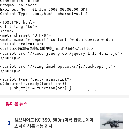
많이 본 뉴스
엠브라에르 KC-390, 600m 이륙 입증…에어
1
쇼서 이착륙 성능 과시