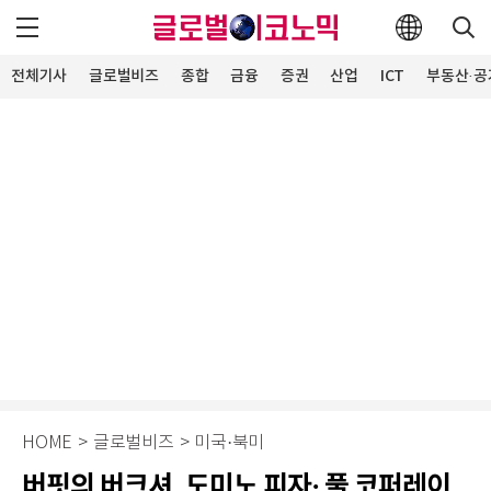
전체기사
글로벌비즈
종합
금융
증권
산업
ICT
부동산·공
HOME
>
글로벌비즈
>
미국·북미
버핏의 버크셔, 도미노 피자· 풀 코퍼레이