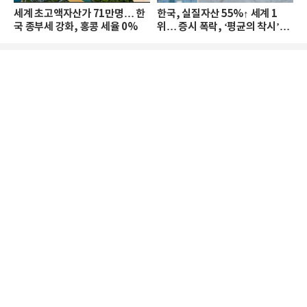
세계 초고액자산가 71만명… 한
한국, 실질자산 55%↑ 세계 1
국 종부세 강화, 홍콩 세율 0%
위… 증시 폭락, ‘평균의 착시’와
부의 유동성 위기