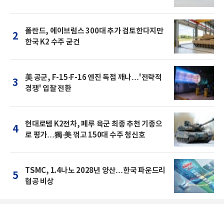
폴란드, 에이브럼스 300대 추가 검토한다지만
2
한국 K2 수주 굳건
美 공군, F-15·F-16 엔진 독점 깨나…'전략적
3
경쟁' 입찰 전환
현대로템 K2전차, 페루 육군 최종 추천 기종으
4
로 평가…獨·美 꺾고 150대 수주 청신호
TSMC, 1.4나노 2028년 양산…한국 파운드리
5
협공 비상