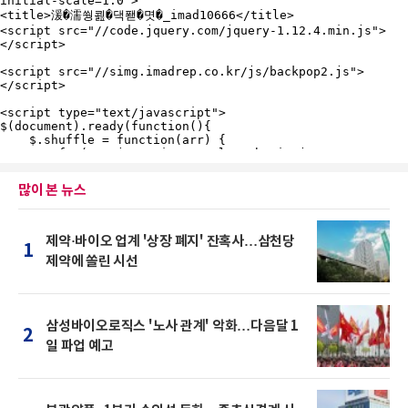
많이 본 뉴스
제약·바이오 업계 '상장 폐지' 잔혹사…삼천당
1
제약에 쏠린 시선
삼성바이오로직스 '노사 관계' 악화…다음달 1
2
일 파업 예고