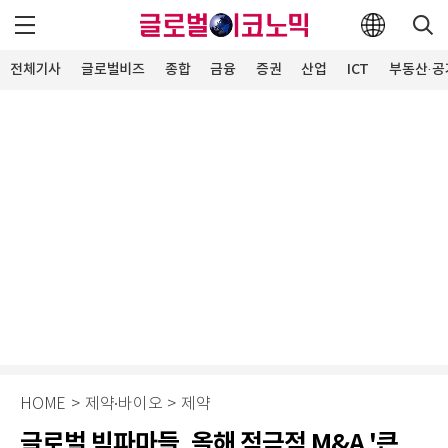
전체기사
글로벌비즈
종합
금융
증권
산업
ICT
부동산·공
HOME
>
제약∙바이오
>
제약
글로벌 빅파마들, 올해 적극적 M&A '큰