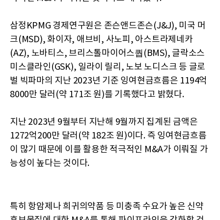
삼정KPMG 경제연구원은 존슨앤드존슨(J&J), 미국 머
크(MSD), 화이자, 애브비, 사노피, 아스트라제네카
(AZ), 노바티스, 브리스톨마이어스퀍(BMS), 글락소스
미스클라인(GSK), 일라이 릴리, 노보 노디스크 등 글로
벌 빅파마의 지난 2023년 기준 잉여현금흐름은 1194억
8000만 달러(약 171조 원)를 기록했다고 밝혔다.
지난 2023년 9월부터 지난해 9월까지 집계된 금액은
1272억200만 달러(약 182조 원)이다. 즉 잉여현금흐름
이 많기 때문에 이를 활용한 적극적인 M&A가 이뤄질 가
능성이 높다는 것이다.
특히 항암제나 희귀의약품 등 미충족 수요가 높은 신약