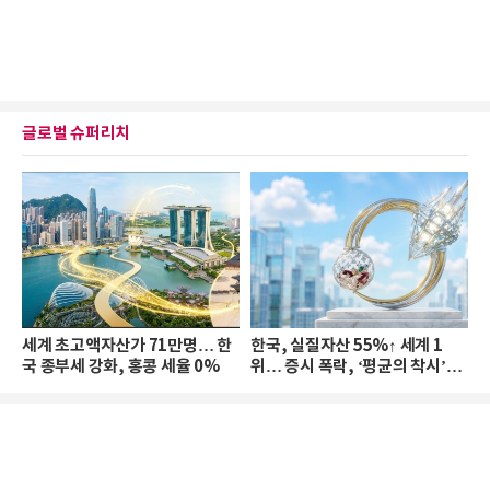
글로벌 슈퍼리치
세계 초고액자산가 71만명… 한
한국, 실질자산 55%↑ 세계 1
국 종부세 강화, 홍콩 세율 0%
위… 증시 폭락, ‘평균의 착시’와
부의 유동성 위기