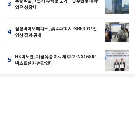
부광약품, 1분기 수익성 둔화…중추신경계 사
3
업은 성장세
삼성바이오에피스, 美 AACR서 ‘SBE303’ 전
4
임상 결과 공개
HK이노엔, 폐섬유증 치료제 후보 ‘NXC680’…
5
넥스트젠과 손잡았다