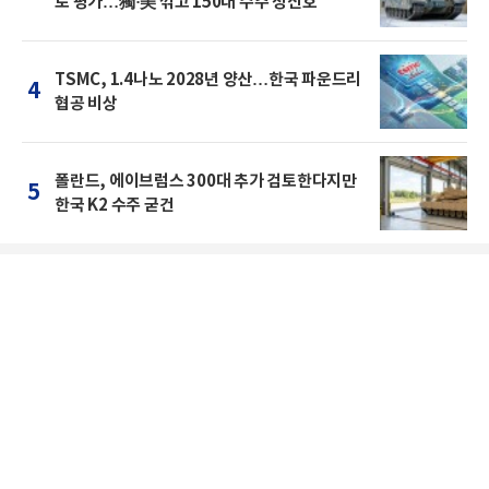
로 평가…獨·美 꺾고 150대 수주 청신호
TSMC, 1.4나노 2028년 양산…한국 파운드리
4
협공 비상
폴란드, 에이브럼스 300대 추가 검토한다지만
5
한국 K2 수주 굳건