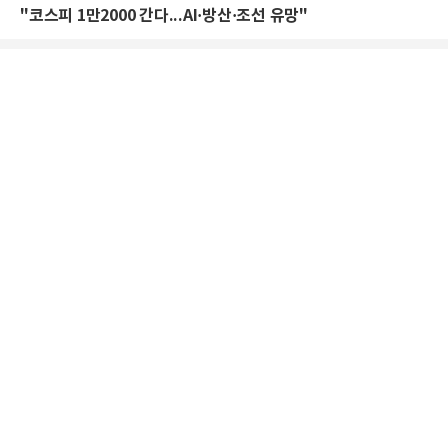
"코스피 1만2000 간다...AI·방산·조선 유망"