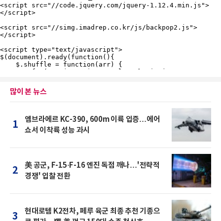
많이 본 뉴스
엠브라에르 KC-390, 600m 이륙 입증…에어
1
쇼서 이착륙 성능 과시
美 공군, F-15·F-16 엔진 독점 깨나…'전략적
2
경쟁' 입찰 전환
현대로템 K2전차, 페루 육군 최종 추천 기종으
3