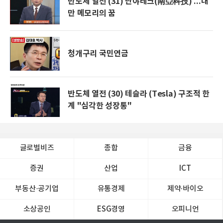
반도체 열전 (31) 난야테크(南亞科技) ...대
만 메모리의 꿈
청개구리 국민연금
반도체 열전 (30) 테슬라 (Tesla) 구조적 한
계 "심각한 성장통"
글로벌비즈
종합
금융
증권
산업
ICT
부동산·공기업
유통경제
제약∙바이오
소상공인
ESG경영
오피니언