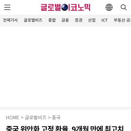
전체기사
글로벌비즈
종합
금융
증권
산업
ICT
부동산·공
HOME
>
글로벌비즈
>
중국
중국 위안화 고정 환율, 9개월 만에 최고치