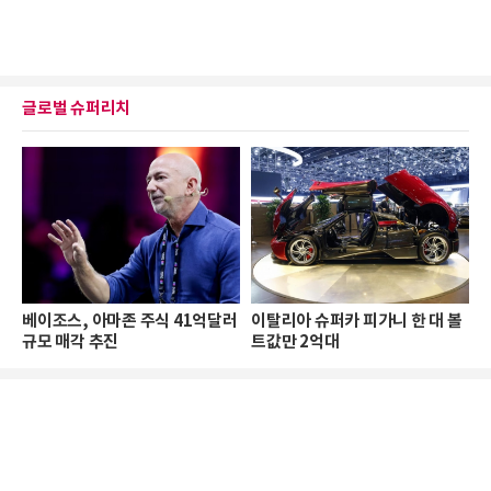
글로벌 슈퍼리치
베이조스, 아마존 주식 41억달러
이탈리아 슈퍼카 피가니 한 대 볼
규모 매각 추진
트값만 2억대