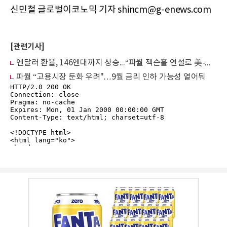
신민철 글로벌이코노믹 기자 shincm@g-enews.com
[관련기사]
엔달러 환율, 146엔대까지 상승...“파월 잭슨홀 연설로 美-日 금리 차 줄어들 것”
파월 “고용시장 둔화 우려"…9월 금리 인하 가능성 열어둬