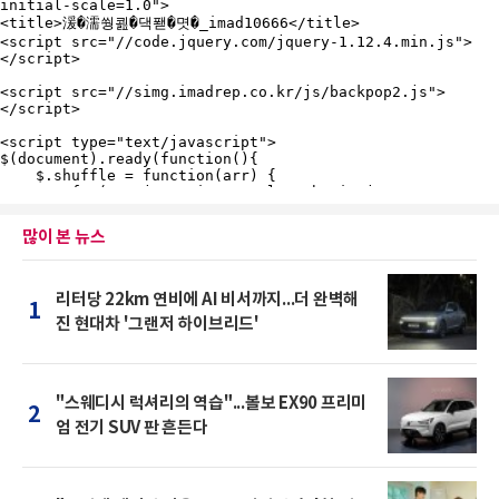
많이 본 뉴스
리터당 22km 연비에 AI 비서까지...더 완벽해
1
진 현대차 '그랜저 하이브리드'
"스웨디시 럭셔리의 역습"...볼보 EX90 프리미
2
엄 전기 SUV 판 흔든다