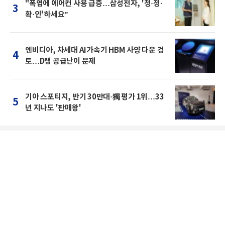
"폭염에 에어컨 사용 급증…삼성전자, '청·정·
3
확·인'하세요”
엔비디아, 차세대 AI가속기 HBM 사양 다운 검
4
토…D램 공급난이 문제
기아 스포티지, 반기 30만대·獨 평가 1위…33
5
년 지나도 '판매왕'