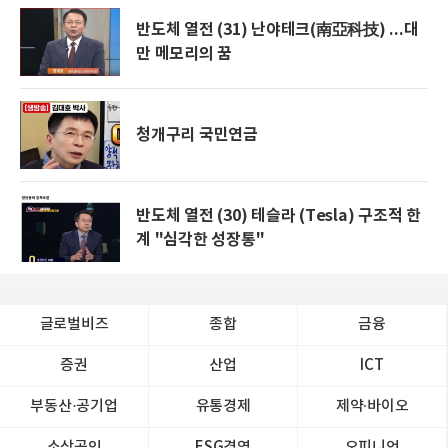
반도체 열전 (31) 난야테크(南亞科技) ...대
만 메모리의 꿈
청개구리 국민연금
반도체 열전 (30) 테슬라 (Tesla) 구조적 한
계 "심각한 성장통"
글로벌비즈
종합
금융
증권
산업
ICT
부동산·공기업
유통경제
제약∙바이오
소상공인
ESG경영
오피니언