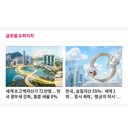
글로벌 슈퍼리치
세계 초고액자산가 71만명… 한
한국, 실질자산 55%↑ 세계 1
국 종부세 강화, 홍콩 세율 0%
위… 증시 폭락, ‘평균의 착시’와
부의 유동성 위기