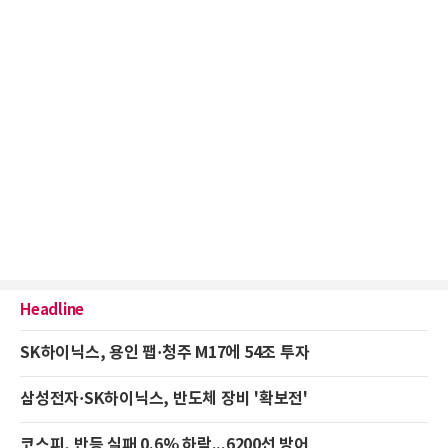
Headline
SK하이닉스, 용인 팹·청주 M17에 54조 투자
삼성전자·SK하이닉스, 반도체 장비 '확보전'
코스피, 반등 실패 0.6% 하락...6200선 방어