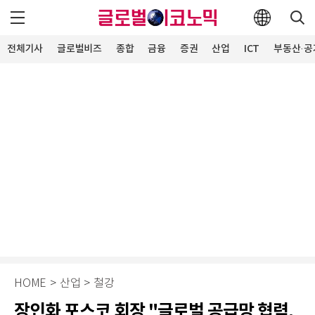
전체기사
글로벌비즈
종합
금융
증권
산업
ICT
부동산·공
HOME
>
산업
>
철강
장인화 포스코 회장 "글로벌 공급망 협력,