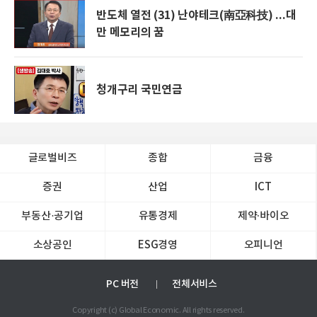
반도체 열전 (31) 난야테크(南亞科技) ...대
만 메모리의 꿈
청개구리 국민연금
글로벌비즈
종합
금융
증권
산업
ICT
부동산·공기업
유통경제
제약∙바이오
소상공인
ESG경영
오피니언
PC 버전
전체서비스
Copyright (c) Global Economic. All rights reserved.