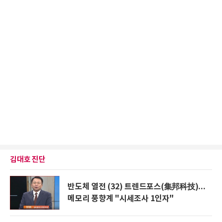
김대호 진단
반도체 열전 (32) 트렌드포스(集邦科技)...
메모리 풍향계 "시세조사 1인자"