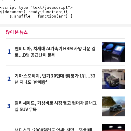
많이 본 뉴스
엔비디아, 차세대 AI가속기 HBM 사양 다운 검
1
토…D램 공급난이 문제
기아 스포티지, 반기 30만대·獨 평가 1위…33
2
년 지나도 '판매왕'
팰리세이드, 가성비로 시장 열고 현대차 플래그
3
십 SUV 우뚝
샌디스크 ‘2000달러도 약세’ 전망…'강력매