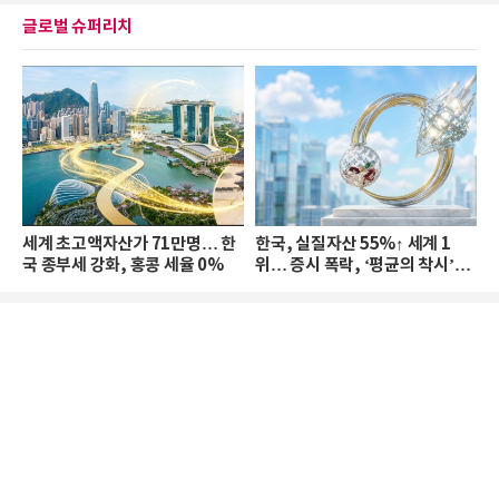
글로벌 슈퍼리치
세계 초고액자산가 71만명… 한
한국, 실질자산 55%↑ 세계 1
국 종부세 강화, 홍콩 세율 0%
위… 증시 폭락, ‘평균의 착시’와
부의 유동성 위기