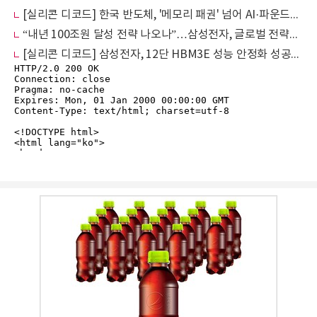
[실리콘 디코드] 한국 반도체, '메모리 패권' 넘어 AI·파운드리 전방위 지배 노린다
“내년 100조원 달성 전략 나오나”…삼성전자, 글로벌 전략회의 돌입
[실리콘 디코드] 삼성전자, 12단 HBM3E 성능 안정화 성공…구글 TPU 수주 확대 시동