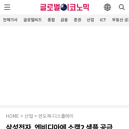
전체기사
글로벌비즈
종합
금융
증권
산업
ICT
부동산·공
HOME
>
산업
>
반도체·디스플레이
삼성전자, 엔비디아에 소캠2 샘플 공급…