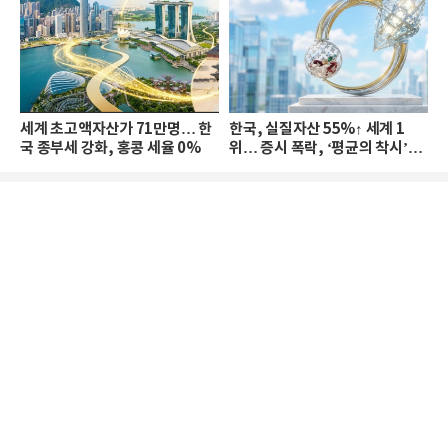
세계 초고액자산가 71만명… 한
한국, 실질자산 55%↑ 세계 1
국 종부세 강화, 홍콩 세율 0%
위… 증시 폭락, ‘평균의 착시’와
부의 유동성 위기