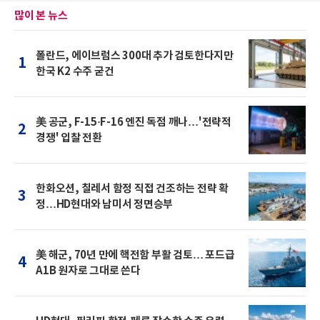
많이 본 뉴스
폴란드, 에이브럼스 300대 추가 검토한다지만
1
한국 K2 수주 굳건
美 공군, F-15·F-16 엔진 독점 깨나…'전략적
2
경쟁' 입찰 전환
한화오션, 칠레서 함정 직접 건조하는 전략 확
3
정…HD현대와 남미서 정면승부
美 해군, 70년 만에 핵전함 부활 검토… 포드급
4
A1B 원자로 그대로 쓴다