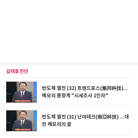
김대호 진단
반도체 열전 (32) 트렌드포스(集邦科技)...
메모리 풍향계 "시세조사 1인자"
반도체 열전 (31) 난야테크(南亞科技) ...대
만 메모리의 꿈