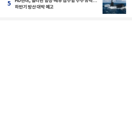
HD현대, 필리핀 함정·페루 잠수함 수주 유력…
5
하반기 방산 대박 예고