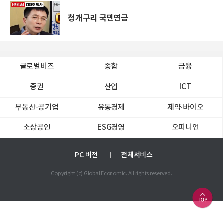
청개구리 국민연금
글로벌비즈
종합
금융
증권
산업
ICT
부동산·공기업
유통경제
제약∙바이오
소상공인
ESG경영
오피니언
PC 버전
전체서비스
Copyright (c) Global Economic. All rights reserved.