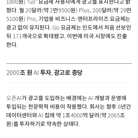
원
요금제 사용자에게 광고를 표시한다고 밝
1800
) 'Go'
혔다
월
달러
약
만
원
달러
약
만
.
20
(
2
9500
) Plus, 200
(
29
원
기업용 비즈니스
엔터프라이즈 요금제는
5100
) Pro,
·
광고 없이 유지된다
요금제는 인도에서 처음 선보인
. Go
뒤
개국으로 확대됐고
이번에 미국 시장에도 진출
171
,
한다
.
조 원
투자
광고로 충당
2000
AI
,
가 광고를 도입하는 배경에는
개발과 운영에
오픈AI
AI
투입되는 천문학적 비용이 작용했다
회사는 향후
년간
.
8
데이터센터와
칩에 약
조
억 달러
약
조
AI
1
4000
(
2065
원
를 투자하기로 약속한 상태다
)
.