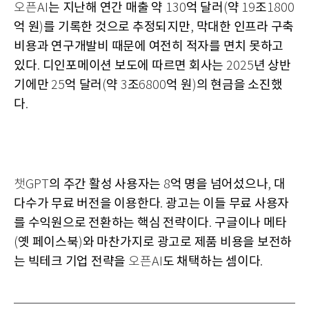
는 지난해 연간 매출 약
억 달러
약
조
오픈AI
130
(
19
1800
억 원
를 기록한 것으로 추정되지만
막대한 인프라 구축
)
,
비용과 연구개발비 때문에 여전히 적자를 면치 못하고
있다
디인포메이션 보도에 따르면 회사는
년 상반
.
2025
기에만
억 달러
약
조
억 원
의 현금을 소진했
25
(
3
6800
)
다
.
의 주간 활성 사용자는
억 명을 넘어섰으나
대
챗GPT
8
,
다수가 무료 버전을 이용한다
광고는 이들 무료 사용자
.
를 수익원으로 전환하는 핵심 전략이다
구글이나 메타
.
옛 페이스북
와 마찬가지로 광고로 제품 비용을 보전하
(
)
는 빅테크 기업 전략을
도 채택하는 셈이다
오픈AI
.