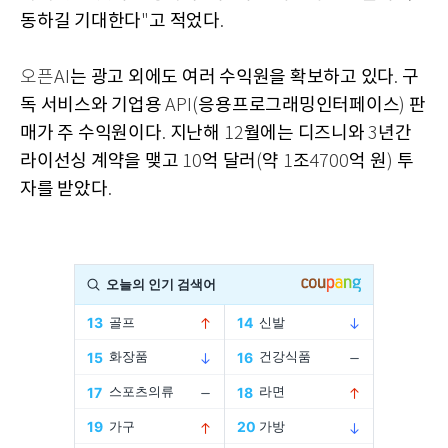
동하길 기대한다
고 적었다
"
.
는 광고 외에도 여러 수익원을 확보하고 있다
구
오픈AI
.
독 서비스와 기업용
응용프로그래밍인터페이스
판
API(
)
매가 주 수익원이다
지난해
월에는 디즈니와
년간
.
12
3
라이선싱 계약을 맺고
억 달러
약
조
억 원
투
10
(
1
4700
)
자를 받았다
.