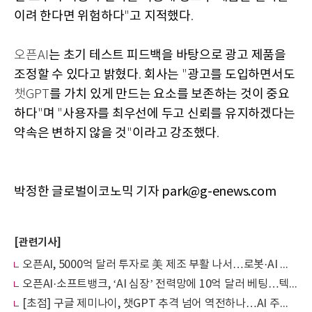
이려 한다면 위험하다
고 지적했다
"
.
는 초기 테스트 피드백을 바탕으로 광고 제품을
오픈AI
조정할 수 있다고 밝혔다
회사는
광고를 도입하면서도
.
"
를 가치 있게 만드는 요소를 보존하는 것이 중요
챗GPT
하다
며
사용자를 최우선에 두고 신뢰를 유지하겠다는
"
"
약속은 변하지 않을 것
이라고 강조했다
"
.
박정한 글로벌이코노믹 기자 park@g-enews.com
[관련기사]
오픈AI, 5000억 달러 투자로 美 제조 부활 나서…로봇·AI 기기 공급망 전면 재편
오픈AI·소프트뱅크, ‘AI 심장’ 전력망에 10억 달러 베팅…텍사스 1.2GW 데이터센터 구축
[초점] 구글 제미나이, 챗GPT 추격 넘어 역전하나…AI 주도권 판도 흔들