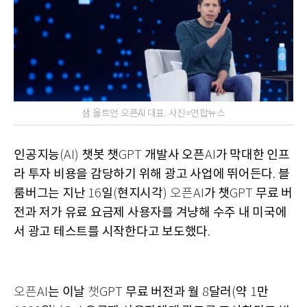
샘 올트먼 오픈AI 대표. 사진=연합뉴스
인공지능
챗봇 챗
개발사 오픈
가 막대한 인프
(AI)
GPT
AI
라 투자 비용을 감당하기 위해 광고 사업에 뛰어든다
블
.
룸버그는 지난
일
현지시각
가 챗
무료 버
16
(
) 오픈AI
GPT
전과 저가 유료 요금제 사용자를 겨냥해 수주 내 미국에
서 광고 테스트를 시작한다고 보도했다
.
는 이날
무료 버전과 월
달러
약
만
오픈AI
챗GPT
8
(
1