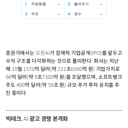
증권가에서는
가 잠재적 기업공개
를 앞두고
오픈AI
(IPO)
수익 구조를 다각화하는 것으로 풀이한다
회사는 지난
.
해
월
억 달러
약
조
억 원
기업가치로
10
1570
(
231
6500
)
억 달러
약
조
억 원
를 조달했으며
소프트뱅크
66
(
9
7300
)
,
주도
억 달러
약
조 원
규모 추가 투자 유치를 추
400
(
59
)
진 중이다
.
빅테크
광고 경쟁 본격화
, AI