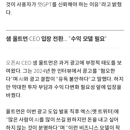
것이 사용자가
를 신뢰해야 하는 이유
라고 밝혔
챗GPT
"
다
.
샘 올트먼
입장 전환
수익 모델 필요
CEO
... "
"
샘 올트먼은 과거 광고에 부정적 태도를 보
오픈AI CEO
여왔다
그는
년 한 인터뷰에서 광고를
혐오한
.
2024
"
다
며
와 광고 결합이
유독 불안하다
고 말했다
하지
"
AI
"
"
.
만 막대한 투자 부담과 수익 다변화 필요성 앞에 입장을
바꿨다
.
올트먼은 이번 광고 도입 발표 직후 엑스
옛 트위터
에
(
)
많은 사람이
를 많이 쓰길 원하지만 돈을 내고 싶어
"
AI
하지 않는 것이 분명하다
며
이런 비즈니스 모델이 작
"
"