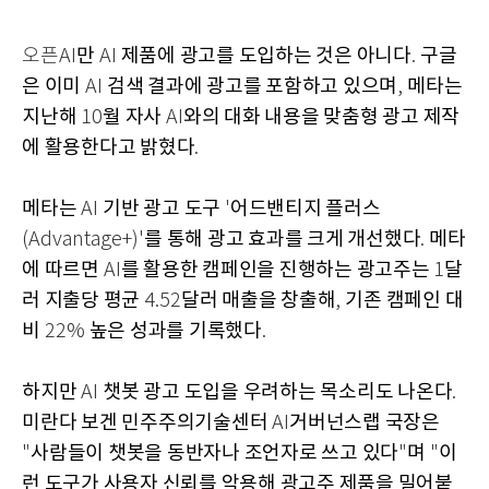
만
제품에 광고를 도입하는 것은 아니다
구글
오픈AI
AI
.
은 이미
검색 결과에 광고를 포함하고 있으며
메타는
AI
,
지난해
월 자사
와의 대화 내용을 맞춤형 광고 제작
10
AI
에 활용한다고 밝혔다
.
메타는
기반 광고 도구
어드밴티지 플러스
AI
'
를 통해 광고 효과를 크게 개선했다
메타
(Advantage+)'
.
에 따르면
를 활용한 캠페인을 진행하는 광고주는
달
AI
1
러 지출당 평균
달러 매출을 창출해
기존 캠페인 대
4.52
,
비
높은 성과를 기록했다
22%
.
하지만
챗봇 광고 도입을 우려하는 목소리도 나온다
AI
.
미란다 보겐 민주주의기술센터
거버넌스랩 국장은
AI
사람들이 챗봇을 동반자나 조언자로 쓰고 있다
며
이
"
"
"
런 도구가 사용자 신뢰를 악용해 광고주 제품을 밀어붙