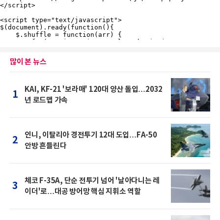
많이 본 뉴스
KAI, KF-21 '보라매' 120대 양산 돌입…2032
1
년 로드맵 가속
인니, 이탈리아 경전투기 12대 도입…FA-50
2
안방 흔들린다
체코 F-35A, 단순 전투기 넘어 '날아다니는 레
3
이더'로…대공 방어망 핵심 지휘소 역할