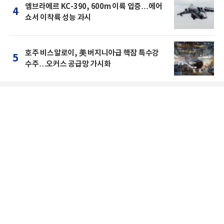
엠브라에르 KC-390, 600m 이륙 입증…에어
4
쇼서 이착륙 성능 과시
호주 비스알로이, 美 버지니아급 핵잠 특수강
5
수주…오커스 공급망 가시화