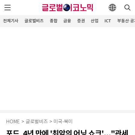
전체기사
글로벌비즈
종합
금융
증권
산업
ICT
부동산·공
HOME
>
글로벌비즈
>
미국·북미
포드, 4년 만에 '최악의 어닝 쇼크'..."관세