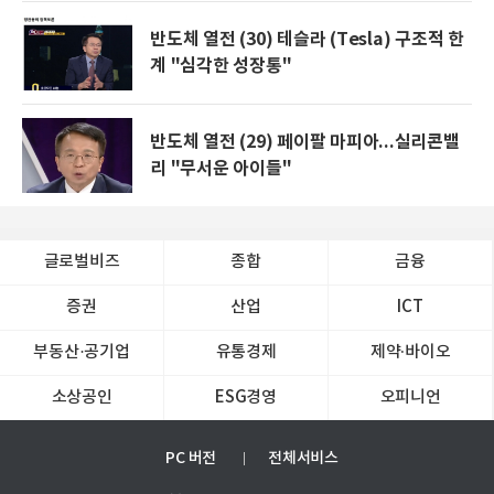
반도체 열전 (30) 테슬라 (Tesla) 구조적 한
계 "심각한 성장통"
반도체 열전 (29) 페이팔 마피아...실리콘밸
리 "무서운 아이들"
글로벌비즈
종합
금융
증권
산업
ICT
부동산·공기업
유통경제
제약∙바이오
소상공인
ESG경영
오피니언
PC 버전
전체서비스