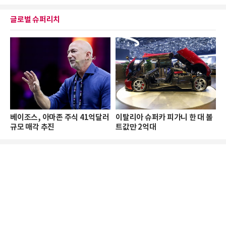
글로벌 슈퍼리치
베이조스, 아마존 주식 41억달러
이탈리아 슈퍼카 피가니 한 대 볼
규모 매각 추진
트값만 2억대