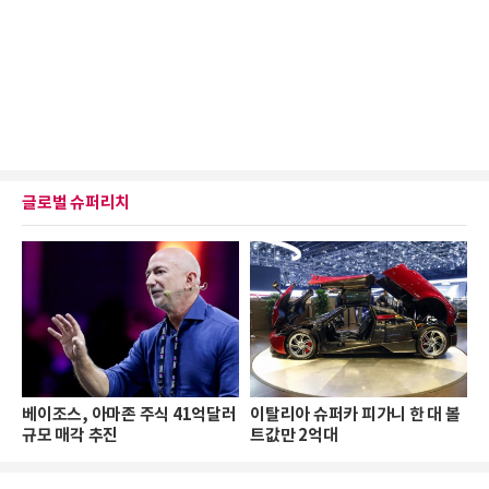
글로벌 슈퍼리치
베이조스, 아마존 주식 41억달러
이탈리아 슈퍼카 피가니 한 대 볼
규모 매각 추진
트값만 2억대