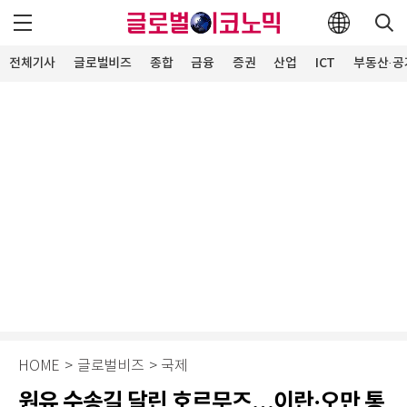
전체기사
글로벌비즈
종합
금융
증권
산업
ICT
부동산·공
HOME
>
글로벌비즈
>
국제
원유 수송길 달린 호르무즈…이란·오만 통