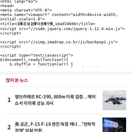
많이 본 뉴스
엠브라에르 KC-390, 600m 이륙 입증…에어
1
쇼서 이착륙 성능 과시
美 공군, F-15·F-16 엔진 독점 깨나…'전략적
2
경쟁' 입찰 전환