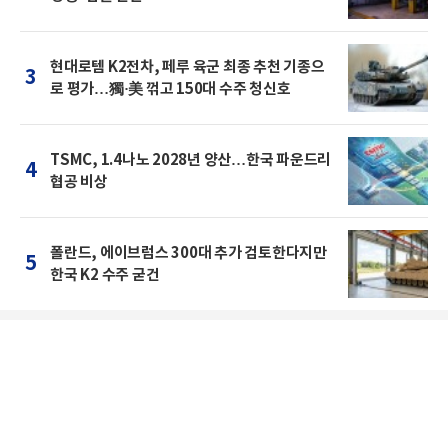
현대로템 K2전차, 페루 육군 최종 추천 기종으
3
로 평가…獨·美 꺾고 150대 수주 청신호
TSMC, 1.4나노 2028년 양산…한국 파운드리
4
협공 비상
폴란드, 에이브럼스 300대 추가 검토한다지만
5
한국 K2 수주 굳건