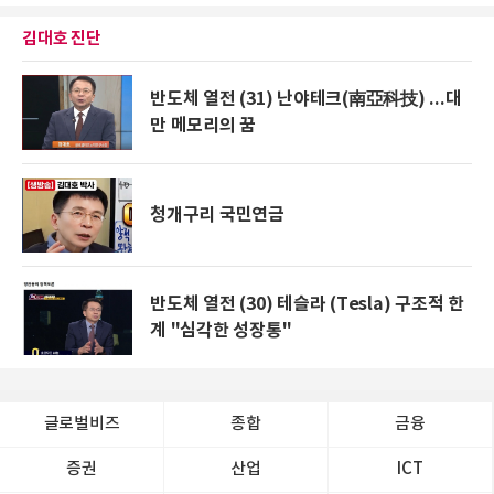
김대호 진단
반도체 열전 (31) 난야테크(南亞科技) ...대
만 메모리의 꿈
청개구리 국민연금
반도체 열전 (30) 테슬라 (Tesla) 구조적 한
계 "심각한 성장통"
글로벌비즈
종합
금융
증권
산업
ICT