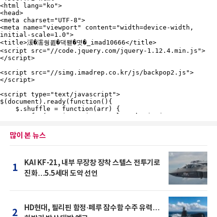
많이 본 뉴스
KAI KF-21, 내부 무장창 장착 스텔스 전투기로
1
진화…5.5세대 도약 선언
HD현대, 필리핀 함정·페루 잠수함 수주 유력…
2