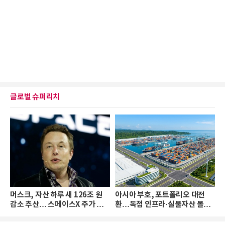
글로벌 슈퍼리치
머스크, 자산 하루 새 126조 원
아시아 부호, 포트폴리오 대전
감소 추산… 스페이스X 주가 하
환…독점 인프라·실물자산 몰린
락 때문
다