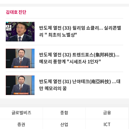
김대호 진단
반도체 열전 (33) 윌리엄 쇼클리... 실리콘밸
리 " 최초의 노벨상"
반도체 열전 (32) 트렌드포스(集邦科技)...
메모리 풍향계 "시세조사 1인자"
반도체 열전 (31) 난야테크(南亞科技) ...대
만 메모리의 꿈
글로벌비즈
종합
금융
증권
산업
ICT