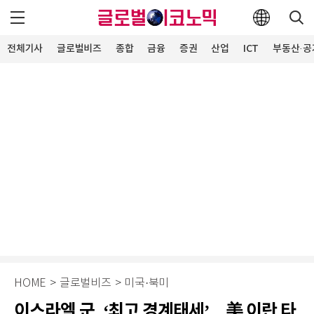
전체기사
글로벌비즈
종합
금융
증권
산업
ICT
부동산·공
HOME
>
글로벌비즈
>
미국·북미
이스라엘 군, ‘최고 경계태세’…美 이란 타