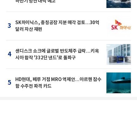
하반기 방산 대박 예고
SK하이닉스, 충칭공장 지분 매각 검토…30억
3
달러 자산 재편
샌디스크 쇼크에 글로벌 반도체주 급락…키옥
4
시아 합작 '332단 낸드'로 돌파구
HD현대, 페루 거점 MRO 역제안…아르헨 잠수
5
함 수주전 파격 카드