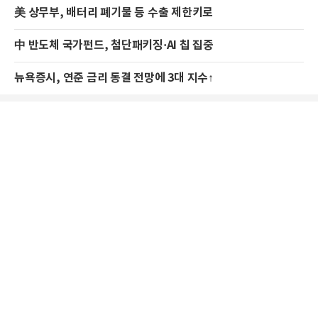
美 상무부, 배터리 폐기물 등 수출 제한키로
中 반도체 국가펀드, 첨단패키징·AI 칩 집중
뉴욕증시, 연준 금리 동결 전망에 3대 지수↑