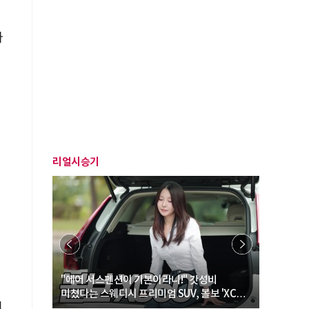
다
로
리얼시승기
… “여성·
"에어 서스펜션이 기본이라니!" 갓성비
"디자인 대
미쳤다는 스웨디시 프리미엄 SUV, 볼보 'XC60
크로스오버
현
B5 울트라'