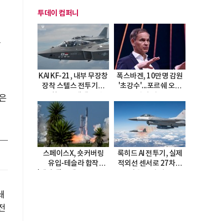
투데이 컴퍼니
밝
KAI KF-21, 내부 무장창
폭스바겐, 10만명 감원
장착 스텔스 전투기로
'초강수'...포르쉐 오너
진화…5.5세대 도약
직접 경고
것은
선언
스페이스X, 숏커버링
록히드 AI 전투기, 실제
유입-테슬라 합작
적외선 센서로 27차례
'테라팹' 호재로 15.83%
자율 요격 성공
급등
쇄
전