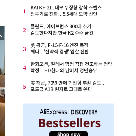
KAI KF-21, 내부 무장창 장착 스텔스
1
전투기로 진화…5.5세대 도약 선언
폴란드, 에이브럼스 300대 추가
2
검토한다지만 한국 K2 수주 굳건
美 공군, F-15·F-16 엔진 독점
3
깨나…'전략적 경쟁' 입찰 전환
한화오션, 칠레서 함정 직접 건조하는 전략
4
확정…HD현대와 남미서 정면승부
美 해군, 70년 만에 핵전함 부활 검토…
5
포드급 A1B 원자로 그대로 쓴다