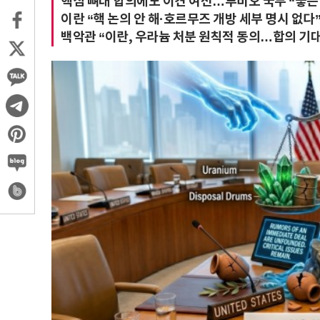
핵심 뼈대 합의에도 이견 여전…루비오 국무 “좋은 
이란 “핵 논의 안 해·호르무즈 개방 세부 명시 없
백악관 “이란, 우라늄 처분 원칙적 동의…합의 기대