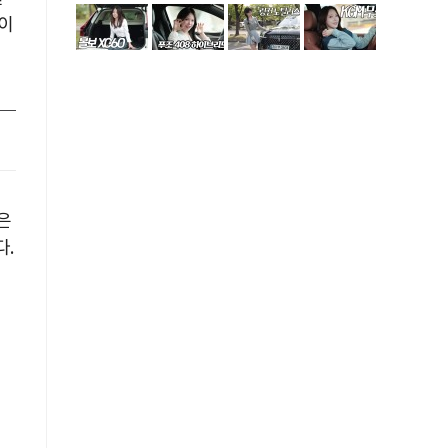
이
은
다.
이