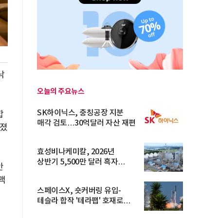
낙
오늘의 주요뉴스
SK하이닉스, 충칭공장 지분
합
매각 검토…30억달러 자산 재편
던졌
효성비나케미칼, 2026년
상반기 5,500만 달러 흑자
안
전환… 4대 체...
맥
스페이스X, 숏커버링 유입-
테슬라 합작 '테라팹' 호재로
15.83% ...