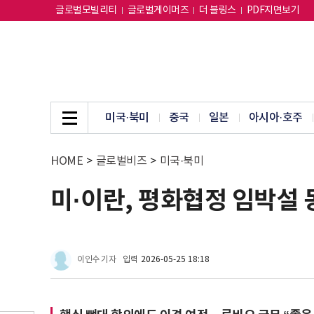
글로벌모빌리티
글로벌게이머즈
더 블링스
PDF지면보기
미국·북미
중국
일본
아시아·호주
HOME
>
글로벌비즈
>
미국·북미
미·이란, 평화협정 임박설 
이인수 기자
입력
2026-05-25 18:18