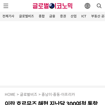
전체기사
글로벌비즈
종합
금융
증권
산업
ICT
부동산·공
HOME
>
글로벌비즈
>
중남미·중동·아프리카
이란 호르무즈 해협 지난달 300여척 통항