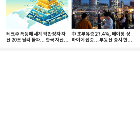
테크주 폭등에 세계 억만장자 자
中 초부유층 27.4%, 베이징·상
산 20조 달러 돌파… 한국 자산
하이에 집중… 부동산·증시 한파
격차 확대
로 자산은 소폭 감소