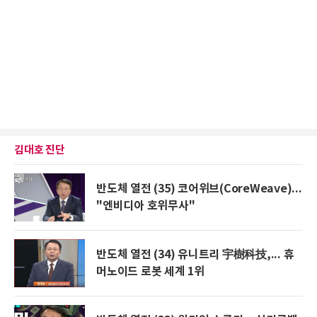
김대호 진단
반도체 열전 (35) 코어위브(CoreWeave)...
"엔비디아 호위무사"
반도체 열전 (34) 유니트리 宇樹科技,... 휴
머노이드 로봇 세계 1위