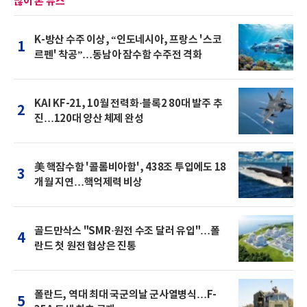
많이 본 뉴스
K-방산 수주 이상, “인도네시아, 프랑스 '스코
1
르펜' 착공”…동남아 잠수함 수주전 격화
KAI KF-21, 10월 전력화·블록2 80대 발주 추
2
진…120대 양산 체제 완성
美 핵잠수함 '콜롬비아함', 438조 투입에도 18
3
개월 지연…핵억제력 비상
골드만삭스 "SMR·원전 수조 달러 유입"…폴
4
란드 첫 원전 협상은 진통
폴란드, 역대 최대 국군의날 군사열병식…F-
5