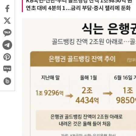
KB국민·신한·우리 골드뱅킹 잔액 1조9850억 원
연초 대비 4분의 1…금리 부담·증시 랠리에 둔화