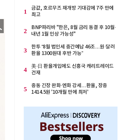
금값, 호르무즈 재개방 기대감에 7주 만에
1
최고
BNP파리바 "한은, 8월 금리 동결 후 10월·
2
내년 1월 인상 가능성"
한투 “8월 법인세 중간예납 46조…원·달러
3
환율 1300원대 후반 가능”
美·日 환율개입에도 신흥국 캐리트레이드
4
건재
중동 긴장 완화·엔화 강세…환율, 장중
5
1414.5원 '10개월 만에 최저'