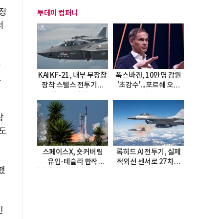
지정
투데이 컴퍼니
서
준
KAI KF-21, 내부 무장창
폭스바겐, 10만명 감원
.
장착 스텔스 전투기로
'초강수'...포르쉐 오너
진화…5.5세대 도약
직접 경고
선언
상
반도
스페이스X, 숏커버링
록히드 AI 전투기, 실제
유입-테슬라 합작
적외선 센서로 27차례
했
'테라팹' 호재로 15.83%
자율 요격 성공
급등
인