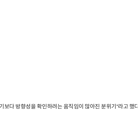
기보다 방향성을 확인하려는 움직임이 많아진 분위기”라고 했다
박지수 아나운서가 타본 ‘전설의 무쏘’
초보자도 반할 반전 매력”