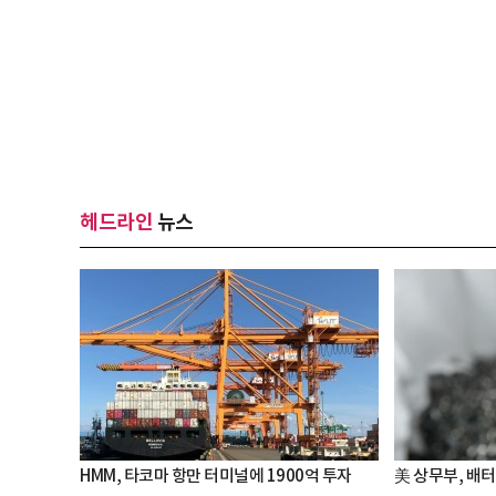
헤드라인
뉴스
HMM, 타코마 항만 터미널에 1900억 투자
美 상무부, 배