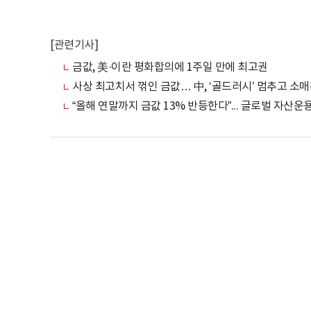
[관련기사]
금값, 美·이란 평화합의에 1주일 만에 최고권
사상 최고치서 꺾인 금값… 中, ‘골드러시’ 멈추고 소매
“올해 연말까지 금값 13% 반등한다”... 글로벌 자산