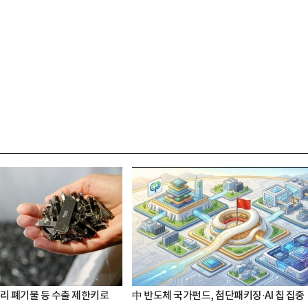
터리 폐기물 등 수출 제한키로
中 반도체 국가펀드, 첨단패키징·AI 칩 집중