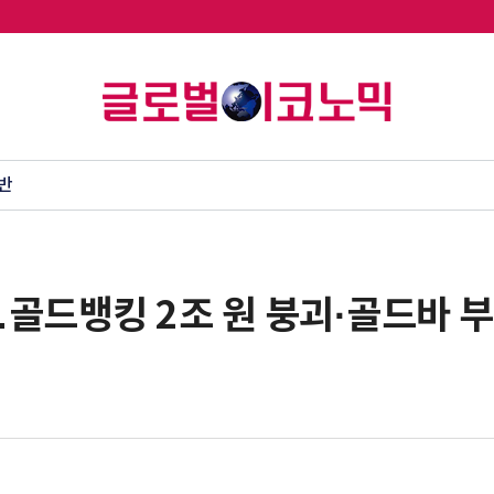
반
…골드뱅킹 2조 원 붕괴·골드바 