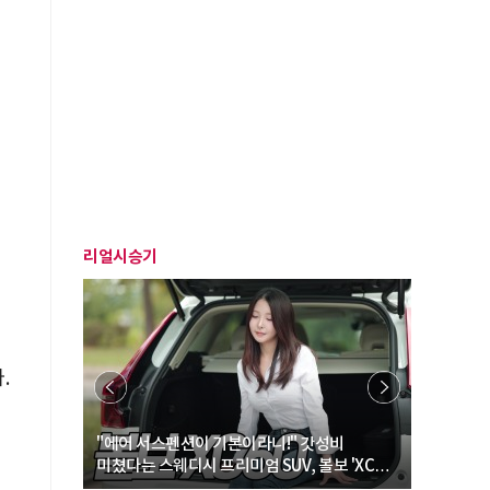
리얼시승기
.
… “여성·
"에어 서스펜션이 기본이라니!" 갓성비
"디자인 대
미쳤다는 스웨디시 프리미엄 SUV, 볼보 'XC60
크로스오버
B5 울트라'