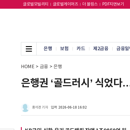
글로벌모빌리티
글로벌게이머즈
더 블링스
PDF지면보기
은행
보험
카드
제2금융
금융일
HOME
>
금융
>
은행
은행권 ‘골드러시’ 식었다
홍석경 기자
입력
2026-06-18 16:02