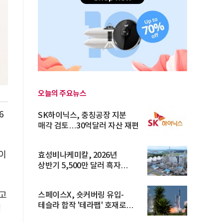
오늘의 주요뉴스
6
SK하이닉스, 충칭공장 지분
매각 검토…30억달러 자산 재편
이
효성비나케미칼, 2026년
상반기 5,500만 달러 흑자
전환… 4대 체...
하고
스페이스X, 숏커버링 유입-
테슬라 합작 '테라팹' 호재로
킹
15.83% ...