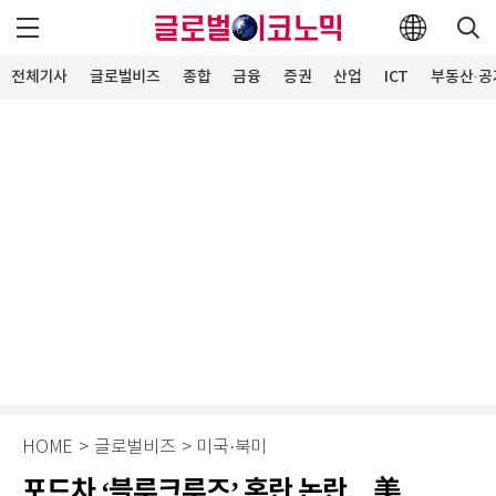
전체기사
글로벌비즈
종합
금융
증권
산업
ICT
부동산·공
HOME
>
글로벌비즈
>
미국·북미
포드차 ‘블루크루즈’ 혼란 논란…美