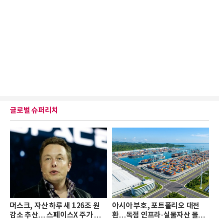
글로벌 슈퍼리치
머스크, 자산 하루 새 126조 원
아시아 부호, 포트폴리오 대전
감소 추산… 스페이스X 주가 하
환…독점 인프라·실물자산 몰린