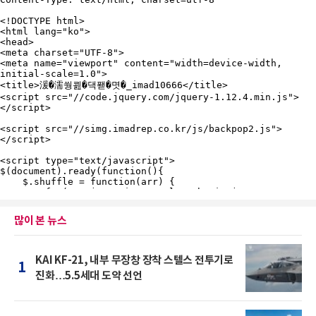
많이 본 뉴스
KAI KF-21, 내부 무장창 장착 스텔스 전투기로
1
진화…5.5세대 도약 선언