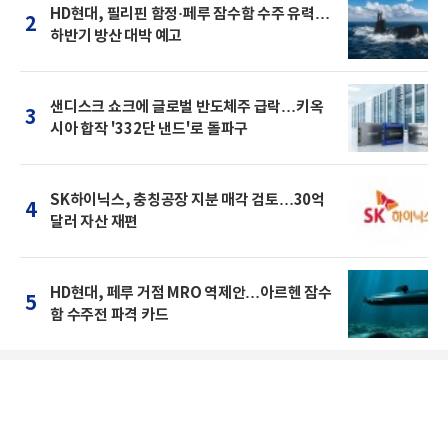
HD현대, 필리핀 함정·페루 잠수함 수주 유력…
2
하반기 방산 대박 예고
샌디스크 쇼크에 글로벌 반도체주 급락…키옥
3
시아 합작 '332단 낸드'로 돌파구
SK하이닉스, 충칭공장 지분 매각 검토…30억
4
달러 자산 재편
HD현대, 페루 거점 MRO 역제안…아르헨 잠수
5
함 수주전 파격 카드