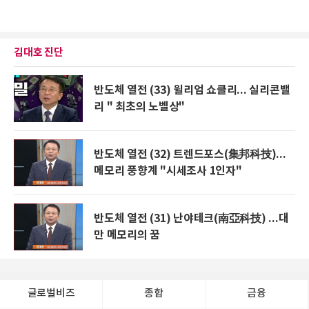
김대호 진단
반도체 열전 (33) 윌리엄 쇼클리... 실리콘밸
리 " 최초의 노벨상"
반도체 열전 (32) 트렌드포스(集邦科技)...
메모리 풍향계 "시세조사 1인자"
반도체 열전 (31) 난야테크(南亞科技) ...대
만 메모리의 꿈
글로벌비즈
종합
금융