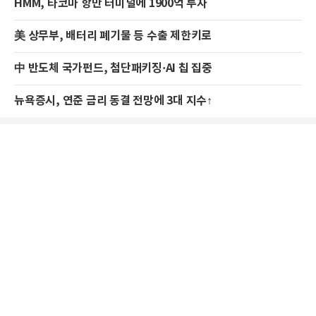
HMM, 타코마 항만 터미널에 1900억 투자
美 상무부, 배터리 폐기물 등 수출 제한키로
中 반도체 국가펀드, 첨단패키징·AI 칩 집중
뉴욕증시, 연준 금리 동결 전망에 3대 지수↑