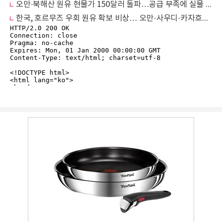
오만·북해산 원유 현물가 150달러 돌파…공급 부족에 실물 시장 ‘비상’
한국, 호르무즈 우회 원유 확보 비상… 오만·사우디·카자흐와 긴급 공급선 재편