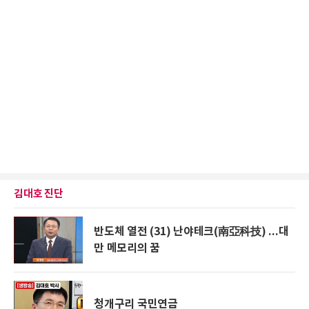
김대호 진단
반도체 열전 (31) 난야테크(南亞科技) ...대
만 메모리의 꿈
청개구리 국민연금