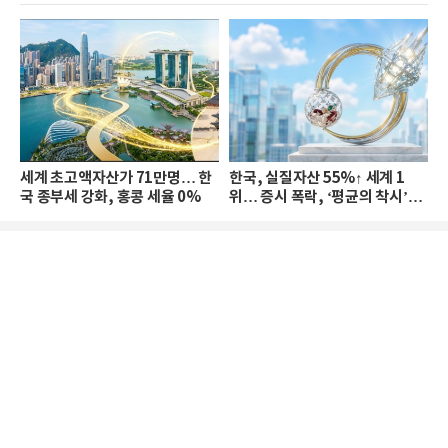
세계 초고액자산가 71만명… 한
한국, 실질자산 55%↑ 세계 1
국 종부세 강화, 홍콩 세율 0%
위… 증시 폭락, ‘평균의 착시’와
부의 유동성 위기