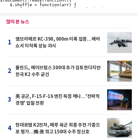
많이 본 뉴스
엠브라에르 KC-390, 600m 이륙 입증…에어
1
쇼서 이착륙 성능 과시
폴란드, 에이브럼스 300대 추가 검토한다지만
2
한국 K2 수주 굳건
美 공군, F-15·F-16 엔진 독점 깨나…'전략적
3
경쟁' 입찰 전환
현대로템 K2전차, 페루 육군 최종 추천 기종으
4
로 평가…獨·美 꺾고 150대 수주 청신호