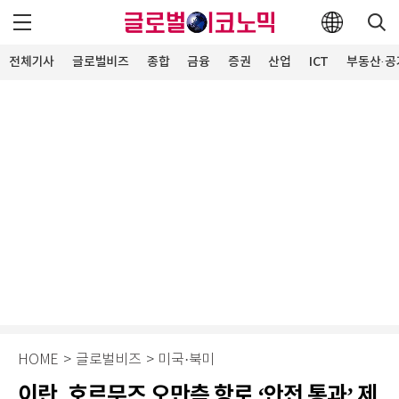
전체기사
글로벌비즈
종합
금융
증권
산업
ICT
부동산·공
HOME
>
글로벌비즈
>
미국·북미
이란, 호르무즈 오만측 항로 ‘안전 통과’ 제