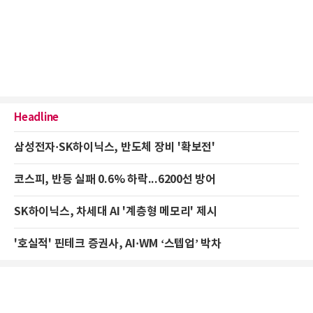
Headline
삼성전자·SK하이닉스, 반도체 장비 '확보전'
코스피, 반등 실패 0.6% 하락...6200선 방어
SK하이닉스, 차세대 AI '계층형 메모리' 제시
'호실적' 핀테크 증권사, AI·WM ‘스텝업’ 박차