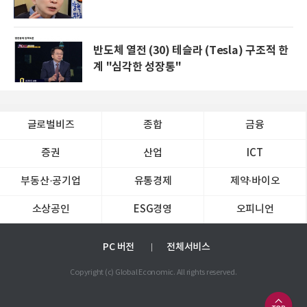
반도체 열전 (30) 테슬라 (Tesla) 구조적 한
계 "심각한 성장통"
글로벌비즈
종합
금융
증권
산업
ICT
부동산·공기업
유통경제
제약∙바이오
소상공인
ESG경영
오피니언
PC 버전
전체서비스
Copyright (c) Global Economic. All rights reserved.