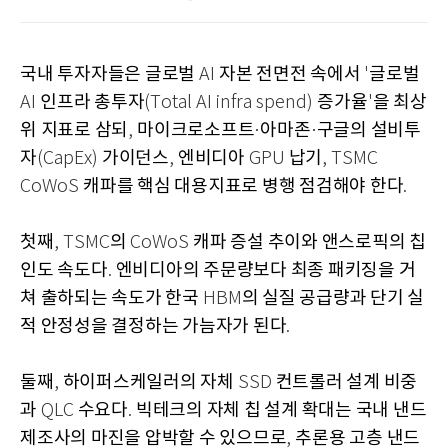
국내 투자자들은 글로벌
자본 전면전 속에서
글로벌
AI
'
인프라 총투자
증가율
을 최상
AI
(Total AI infra spend)
'
위 지표로 삼되
마이크로소프트
아마존
구글의 설비투
,
·
·
자
가이던스
엔비디아
납기
(CapEx)
,
GPU
, TSMC
캐파를 핵심 대용지표로 병행 점검해야 한다
CoWoS
.
첫째
의
캐파 증설 추이와 앤스로픽의 칩
, TSMC
CoWoS
인도 속도다
엔비디아의 주문량보다 최종 패키징을 거
.
쳐 출하되는 속도가 한국
의 실질 공급량과 단기 실
HBM
적 안정성을 결정하는 가늠자가 된다
.
둘째
하이퍼스케일러의 자체
컨트롤러 설계 비중
,
SSD
과
수요다
빅테크의 자체 칩 설계 확대는 국내 낸드
QLC
.
제조사의 마진을 압박할 수 있으므로
추론용 고층 낸드
,