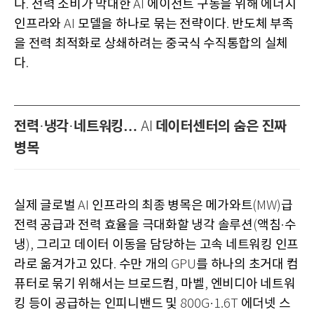
다
전력 소비가 막대한
에이전트 구동을 위해 에너지
.
AI
인프라와
모델을 하나로 묶는 전략이다
반도체 부족
AI
.
을 전력 최적화로 상쇄하려는 중국식 수직통합의 실체
다
.
전력
냉각
네트워킹…
데이터센터의 숨은 진짜
·
·
AI
병목
실제 글로벌
인프라의 최종 병목은 메가와트
급
AI
(MW)
전력 공급과 전력 효율을 극대화할 냉각 솔루션
액침
수
(
·
냉
그리고 데이터 이동을 담당하는 고속 네트워킹 인프
),
라로 옮겨가고 있다
수만 개의
를 하나의 초거대 컴
.
GPU
퓨터로 묶기 위해서는 브로드컴
마벨
엔비디아 네트워
,
,
킹 등이 공급하는 인피니밴드 및
에더넷 스
800G·1.6T