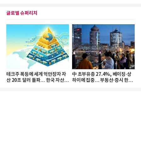
글로벌 슈퍼리치
테크주 폭등에 세계 억만장자 자
中 초부유층 27.4%, 베이징·상
산 20조 달러 돌파… 한국 자산
하이에 집중… 부동산·증시 한파
격차 확대
로 자산은 소폭 감소