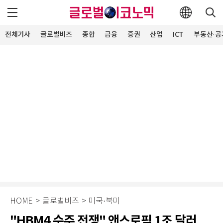
전체기사
글로벌비즈
종합
금융
증권
산업
ICT
부동산·공
HOME
>
글로벌비즈
>
미국·북미
"HBM4 수주 전쟁" 앤스로픽 1조 달러