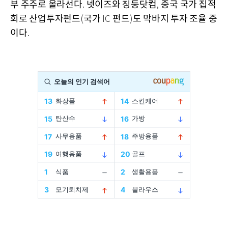
부 주주로 올라선다
넷이즈와 징둥닷컴
중국 국가 집적
.
,
회로 산업투자펀드
국가
펀드
도 막바지 투자 조율 중
(
IC
)
이다
.