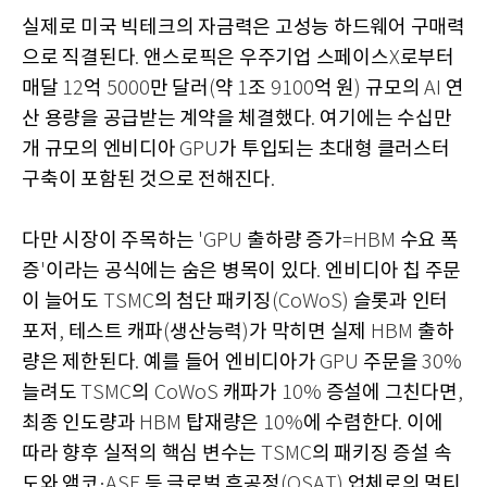
실제로 미국 빅테크의 자금력은 고성능 하드웨어 구매력
으로 직결된다
앤스로픽은 우주기업 스페이스
로부터
.
X
매달
억
만 달러
약
조
억 원
규모의
연
12
5000
(
1
9100
)
AI
산 용량을 공급받는 계약을 체결했다
여기에는 수십만
.
개 규모의 엔비디아
가 투입되는 초대형 클러스터
GPU
구축이 포함된 것으로 전해진다
.
다만 시장이 주목하는
출하량 증가
수요 폭
'GPU
=HBM
증
이라는 공식에는 숨은 병목이 있다
엔비디아 칩 주문
'
.
이 늘어도
의 첨단 패키징
슬롯과 인터
TSMC
(CoWoS)
포저
테스트 캐파
생산능력
가 막히면 실제
출하
,
(
)
HBM
량은 제한된다
예를 들어 엔비디아가
주문을
.
GPU
30%
늘려도
의
캐파가
증설에 그친다면
TSMC
CoWoS
10%
,
최종 인도량과
탑재량은
에 수렴한다
이에
HBM
10%
.
따라 향후 실적의 핵심 변수는
의 패키징 증설 속
TSMC
도와 앰코
등 글로벌 후공정
업체로의 멀티
·ASE
(OSAT)