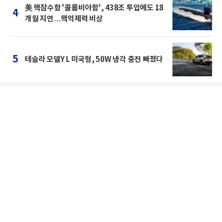
美 핵잠수함 '콜롬비아함', 438조 투입에도 18
4
개월 지연…핵억제력 비상
5
테슬라 모델Y L 미국형, 50W 냉각 충전 빠졌다