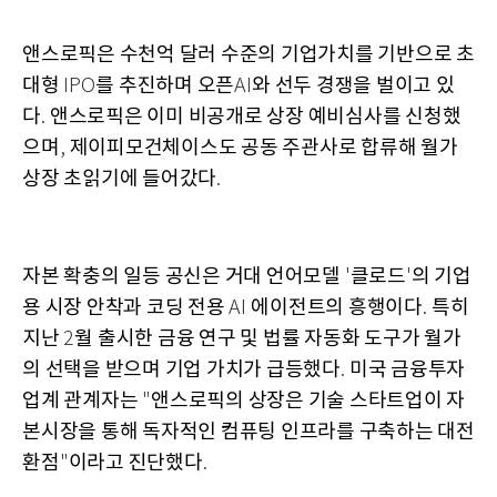
앤스로픽은 수천억 달러 수준의 기업가치를 기반으로 초
대형
를 추진하며 오픈
와 선두 경쟁을 벌이고 있
IPO
AI
다
앤스로픽은 이미 비공개로 상장 예비심사를 신청했
.
으며
제이피모건체이스도 공동 주관사로 합류해 월가
,
상장 초읽기에 들어갔다
.
자본 확충의 일등 공신은 거대 언어모델
클로드
의 기업
'
'
용 시장 안착과 코딩 전용
에이전트의 흥행이다
특히
AI
.
지난
월 출시한 금융 연구 및 법률 자동화 도구가 월가
2
의 선택을 받으며 기업 가치가 급등했다
미국 금융투자
.
업계 관계자는
앤스로픽의 상장은 기술 스타트업이 자
"
본시장을 통해 독자적인 컴퓨팅 인프라를 구축하는 대전
환점
이라고 진단했다
"
.