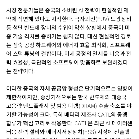
시장 전문가들은 중국의 소버린
전략이 현실적인 제
AI
약에 직면해 있다고 지적한다
극자외선
노광장비
.
(EUV)
등 첨단 반도체 장비의 수입이 막힌 상황에서 중국이 미
·
중 기술 격차를 좁히기는 쉽지 않다
대신 현실적인 경로
.
는 성숙 공정 하드웨어와 에너지 효율 최적화
소프트웨
,
어 스택 튜닝의 결합이다
미세 공정의 열세를 비용과 전
.
력 효율성
극단적인 소프트웨어 맞춤화로 보완하겠다
,
는 전략이다
.
이러한 중국의 자체 공급망 형성은 단기적으로는 영향이
제한적이지만
중장기적으로는 한국 반도체의 대중국
,
고용량 낸드플래시 및 범용 디램
수출 축소를 야
(DRAM)
기할 가능성이 크다
특히 배터리 제조사
의 동맹
.
CATL
합류가 핵심 고리로 작용한다
은 최근
데이터센
. CATL
AI
터용 전력 설비와 에너지저장장치
시장에 진출했
(ESS)