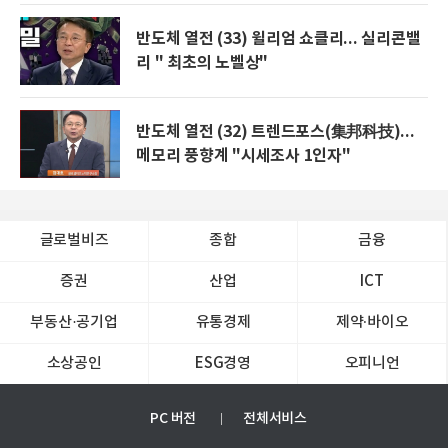
반도체 열전 (33) 윌리엄 쇼클리... 실리콘밸
리 " 최초의 노벨상"
반도체 열전 (32) 트렌드포스(集邦科技)...
메모리 풍향계 "시세조사 1인자"
글로벌비즈
종합
금융
증권
산업
ICT
부동산·공기업
유통경제
제약∙바이오
소상공인
ESG경영
오피니언
PC 버전
전체서비스