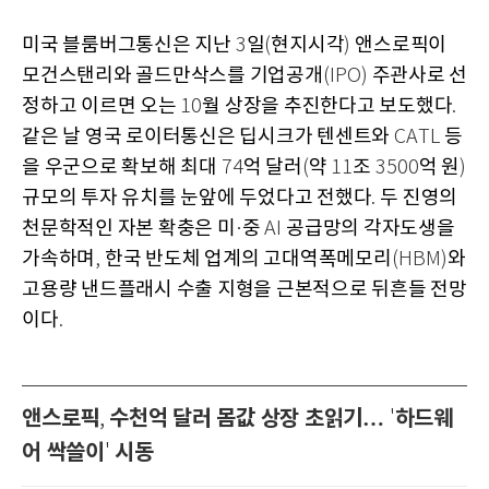
미국 블룸버그통신은 지난
일
현지시각
앤스로픽이
3
(
)
모건스탠리와 골드만삭스를 기업공개
주관사로 선
(IPO)
정하고 이르면 오는
월 상장을 추진한다고 보도했다
10
.
같은 날 영국 로이터통신은 딥시크가 텐센트와
등
CATL
을 우군으로 확보해 최대
억 달러
약
조
억 원
74
(
11
3500
)
규모의 투자 유치를 눈앞에 두었다고 전했다
두 진영의
.
천문학적인 자본 확충은 미
중
공급망의 각자도생을
·
AI
가속하며
한국 반도체 업계의 고대역폭메모리
와
,
(HBM)
고용량 낸드플래시 수출 지형을 근본적으로 뒤흔들 전망
이다
.
앤스로픽
수천억 달러 몸값 상장 초읽기…
하드웨
,
'
어 싹쓸이
시동
'