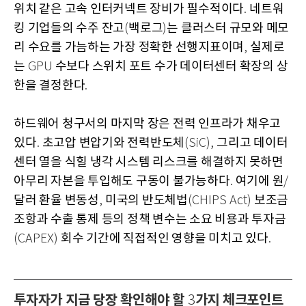
위치 같은 고속 인터커넥트 장비가 필수적이다
네트워
.
킹 기업들의 수주 잔고
백로그
는 클러스터 규모와 메모
(
)
리 수요를 가늠하는 가장 정확한 선행지표이며
실제로
,
는
수보다 스위치 포트 수가 데이터센터 확장의 상
GPU
한을 결정한다
.
하드웨어 청구서의 마지막 장은 전력 인프라가 채우고
있다
초고압 변압기와 전력반도체
그리고 데이터
.
(SiC),
센터 열을 식힐 냉각 시스템 리스크를 해결하지 못하면
아무리 자본을 투입해도 구동이 불가능하다
여기에 원
.
/
달러 환율 변동성
미국의 반도체법
보조금
,
(CHIPS Act)
조항과 수출 통제 등의 정책 변수는 소요 비용과 투자금
회수 기간에 직접적인 영향을 미치고 있다
(CAPEX)
.
투자자가 지금 당장 확인해야 할
가지 체크포인트
3