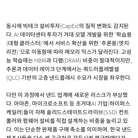
동시에 빅테크 설비투자
의 질적 변화도 감지된
(CapEx)
다
데이터센터 투자가 거대 모델 개발을 위한
학습용
. AI
'
대형 클러스터
에서 서비스 확산을 위한
추론용
엣지
(
)'
'
(
·
리전
으로 이동함에 따라 메모리 믹스가 달라진다
고성
)'
.
능 학습에는
과 디램
비중이 절대적이지만
HBM
(DRAM)
,
추론과 데이터 레이크 단계에서는 쿼드러플레벨셀
기반의 고층 낸드플래시 수요가 시장을 좌우한다
(QLC)
.
다만 이 과정에서 낸드 업계에 새로운 리스크가 부상했
다
아마존
마이크로소프트 등 초거대
기업
하이퍼스
.
,
AI
(
케일러
들이 자체 솔리드스테이트드라이브
컨트
)
(SSD)
롤러와 펌웨어 설비를 직접 설계하는 비중을 늘리고 있
다
이는 단순한 완제품 구매 축소를 의미하며
한국 낸드
.
,