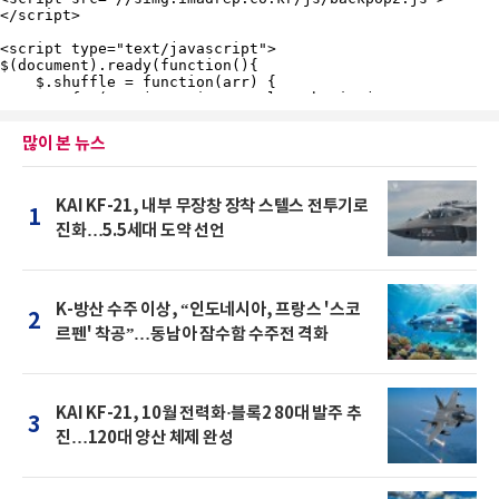
많이 본 뉴스
KAI KF-21, 내부 무장창 장착 스텔스 전투기로
1
진화…5.5세대 도약 선언
K-방산 수주 이상, “인도네시아, 프랑스 '스코
2
르펜' 착공”…동남아 잠수함 수주전 격화
KAI KF-21, 10월 전력화·블록2 80대 발주 추
3
진…120대 양산 체제 완성