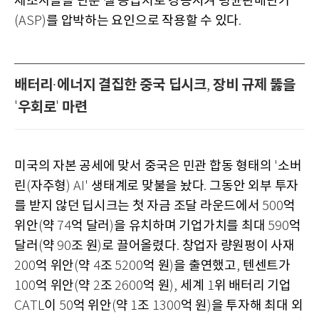
제조사들을 단순 셀 공급처로 강등시켜 평균판매단가
를 압박하는 요인으로 작용할 수 있다
(ASP)
.
배터리
에너지 결집한 중국 딥시크
장비 규제 뚫을
·
,
우회로
마련
'
'
미국의 자본 공세에 맞서 중국은 민관 합동 형태의
소버
'
린
자주형
생태계로 맞불을 놨다
그동안 외부 투자
(
) AI'
.
를 받지 않던 딥시크는 첫 자금 조달 라운드에서
억
500
위안
약
억 달러
을 유치하며 기업가치를 최대
억
(
74
)
590
달러
약
조 원
로 끌어올렸다
창업자 량원펑이 사재
(
90
)
.
억 위안
약
조
억 원
을 출연했고
텐센트가
200
(
4
5200
)
,
억 위안
약
조
억 원
세계
위 배터리 기업
100
(
2
2600
),
1
이
억 위안
약
조
억 원
을 투자해 최대 외
CATL
50
(
1
1300
)