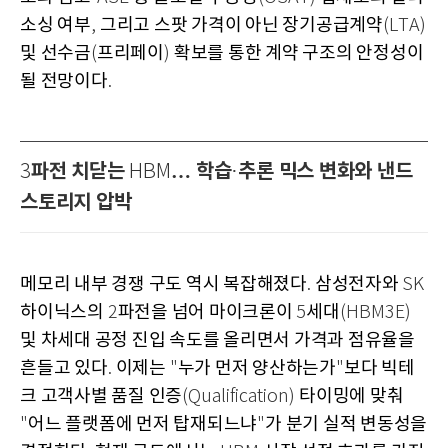
소싱 여부
그리고 스팟 가격이 아닌 장기공급계약
,
(LTA)
및 선수금
프리페이
확보를 통한 계약 구조의 안정성이
(
)
될 전망이다
.
파전 치닫는
… 학습
추론 믹스 변화와 낸드
3
HBM
·
스토리지 압박
메모리 내부 경쟁 구도 역시 복잡해졌다
삼성전자와
.
SK
하이닉스의
파전을 넘어 마이크론이
세대
2
5
(HBM3E)
및 차세대 공정 진입 속도를 올리면서 가격과 점유율을
흔들고 있다
이제는
누가 먼저 양산하는가
보다 빅테
.
"
"
크 고객사별 품질 인증
타이밍에 맞춰
(Qualification)
어느 플랫폼에 먼저 탑재되느냐
가 분기 실적 변동성을
"
"