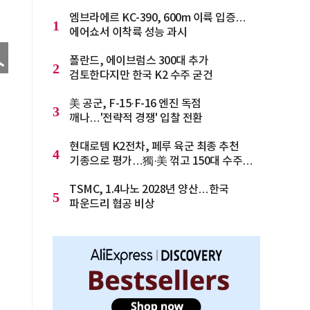
엠브라에르 KC-390, 600m 이륙 입증…
1
에어쇼서 이착륙 성능 과시
폴란드, 에이브럼스 300대 추가
2
검토한다지만 한국 K2 수주 굳건
美 공군, F-15·F-16 엔진 독점
3
깨나…'전략적 경쟁' 입찰 전환
현대로템 K2전차, 페루 육군 최종 추천
4
기종으로 평가…獨·美 꺾고 150대 수주
청신호
TSMC, 1.4나노 2028년 양산…한국
5
파운드리 협공 비상