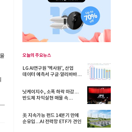
오늘의 주요뉴스
자율
LG AI연구원 '엑사원', 산업
데이터 예측서 구글·알리바바
의
제쳐
닛케이지수, 소폭 하락 마감…
반도체 차익실현 매물 속
TOPIX 선...
美 지속가능 펀드 14분기 만에
순유입…AI 전력망 ETF가 견인