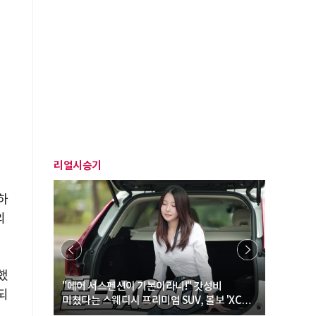
리얼시승기
하
의
했
… “여성·
"에어 서스펜션이 기본이라니!" 갓성비
"디자인 대
되
미쳤다는 스웨디시 프리미엄 SUV, 볼보 'XC60
크로스오버
B5 울트라'