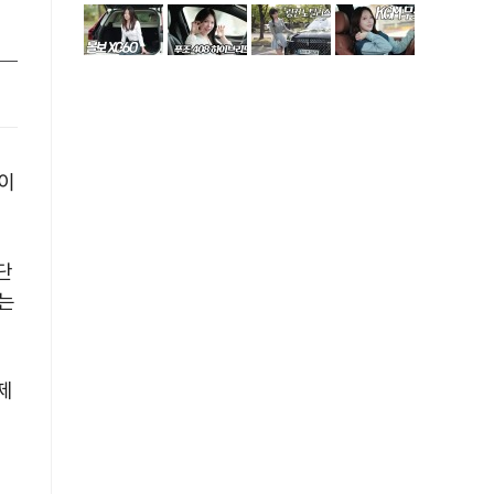
이
단
는
제