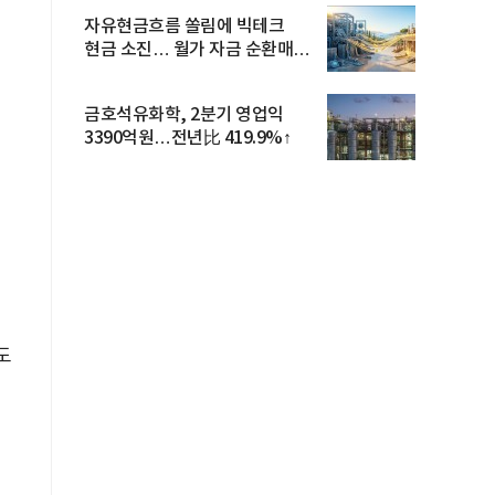
자유현금흐름 쏠림에 빅테크
현금 소진… 월가 자금 순환매
확산
금호석유화학, 2분기 영업익
3390억원…전년比 419.9%↑
도