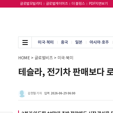
글로벌모빌리티
글로벌게이머즈
더 블링스
PDF지면보기
미국·북미
중국
일본
아시아·호주
HOME
>
글로벌비즈
>
미국·북미
테슬라, 전기차 판매보다 
김현철 기자
입력
2026-06-29 06:00