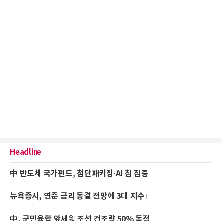
Headline
中 반도체 국가펀드, 첨단패키징·AI 칩 집중
뉴욕증시, 연준 금리 동결 전망에 3대 지수↑
中, 군민융합 앞세워 조선 건조량 50% 독점