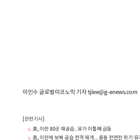
이인수 글로벌이코노믹 기자 tjlee@g-enews.com
[관련기사]
美, 이란 80곳 재공습...유가 이틀째 급등
美, 이란에 보복 공습 전격 재개…중동 전면전 위기·유