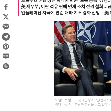
호르무즈 해협 상선 피격에 미군 '보복 공습' 감행
美 재무부, 이란 석유 판매 면제 조치 전격 철회…
인플레이션 자극에 연준 매파 기조 강화 전망…美 1
도널드 트럼프 미국 대통령이 8일(현지시각
뤼테 나토 사무총장과 회담을 갖고 있다.