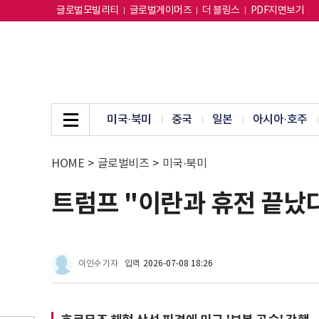
글로벌모빌리티
글로벌게이머즈
더 블링스
PDF지면보기
미국·북미
중국
일본
아시아·호주
HOME
>
글로벌비즈
>
미국·북미
트럼프 "이란과 휴전 끝났
이인수 기자
입력
2026-07-08 18:26