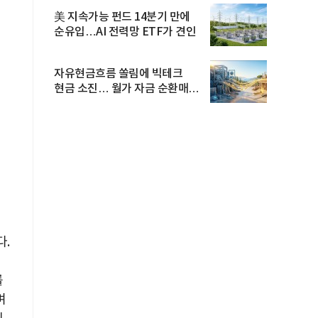
美 지속가능 펀드 14분기 만에
순유입…AI 전력망 ETF가 견인
자유현금흐름 쏠림에 빅테크
현금 소진… 월가 자금 순환매
확산
다.
를
며