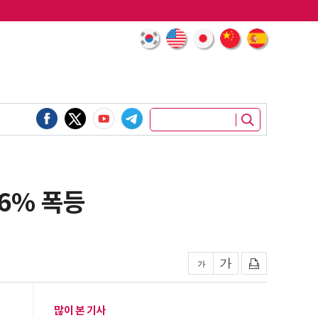
6% 폭등
많이 본 기사