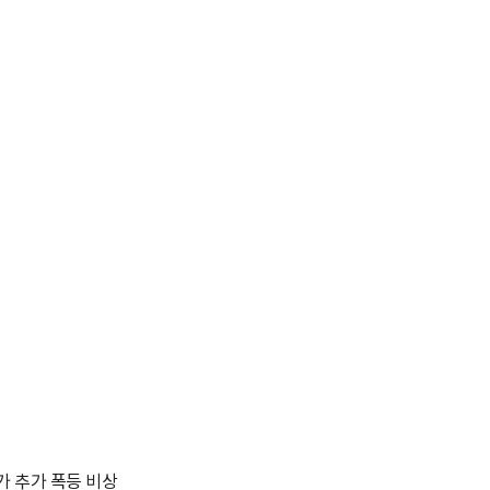
박지수 아나운서가 타본 ‘전설의 무쏘’
초보자도 반할 반전 매력”
가 추가 폭등 비상