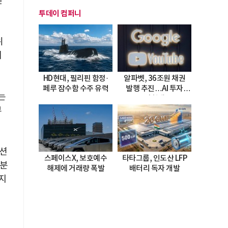
센
투데이 컴퍼니
위
데
HD현대, 필리핀 함정·
알파벳, 36조원 채권
페루 잠수함 수주 유력
발행 추진…AI 투자
는
시험대
부
이션
스페이스X, 보호예수
타타그룹, 인도산 LFP
 분
해제에 거래량 폭발
배터리 독자 개발
까지