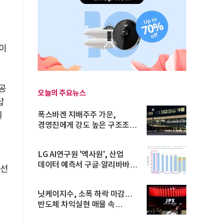
이
공
오늘의 주요뉴스
답
일
폭스바겐 지배주주 가문,
경영진에게 강도 높은 구조조정
주문
LG AI연구원 '엑사원', 산업
유
데이터 예측서 구글·알리바바
 선
제쳐
닛케이지수, 소폭 하락 마감…
반도체 차익실현 매물 속
TOPIX 선...