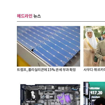
헤드라인
뉴스
트럼프, 폴리실리콘에 15% 관세 부과 확정
사우디·튀르키예