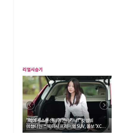
리얼시승기
… “여성·
"에어 서스펜션이 기본이라니!" 갓성비
"디자인 대
미쳤다는 스웨디시 프리미엄 SUV, 볼보 'XC60
크로스오버
B5 울트라'