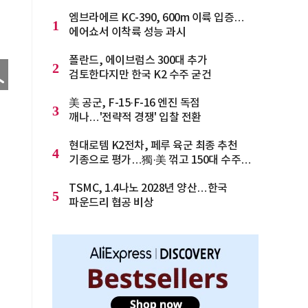
엠브라에르 KC-390, 600m 이륙 입증…
1
에어쇼서 이착륙 성능 과시
폴란드, 에이브럼스 300대 추가
2
검토한다지만 한국 K2 수주 굳건
美 공군, F-15·F-16 엔진 독점
3
깨나…'전략적 경쟁' 입찰 전환
현대로템 K2전차, 페루 육군 최종 추천
4
기종으로 평가…獨·美 꺾고 150대 수주
청신호
TSMC, 1.4나노 2028년 양산…한국
5
파운드리 협공 비상