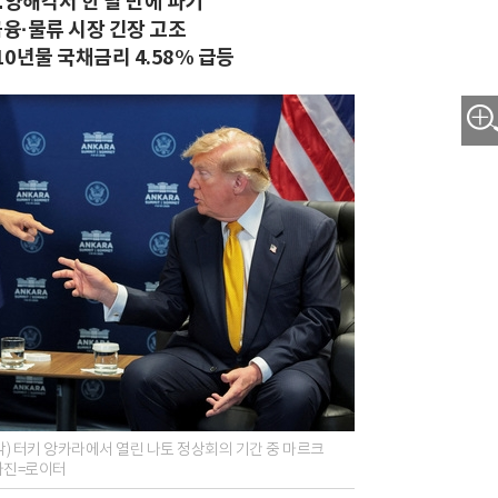
…양해각서 한 달 만에 파기
금융·물류 시장 긴장 고조
0년물 국채금리 4.58% 급등
) 터키 앙카라에서 열린 나토 정상회의 기간 중 마르크
 사진=로이터