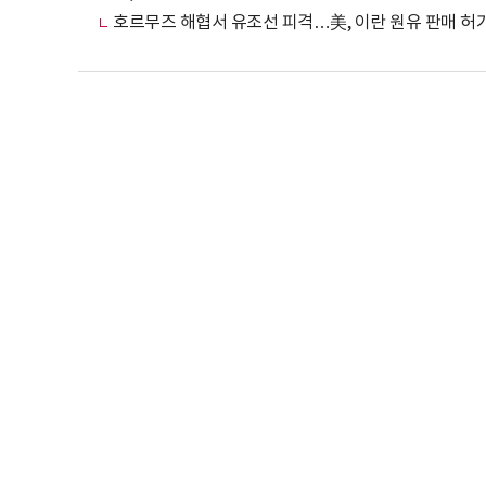
호르무즈 해협서 유조선 피격…美, 이란 원유 판매 허