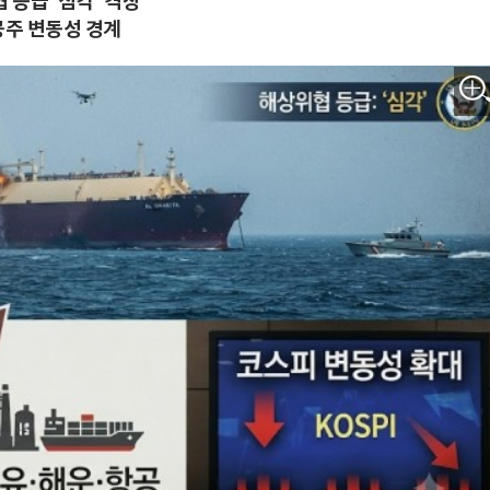
등급 '심각' 격상
공주 변동성 경계