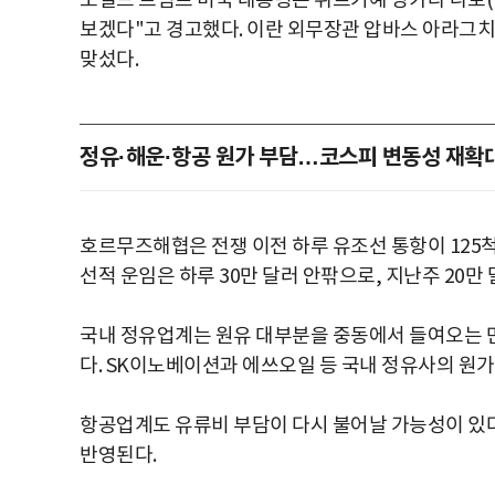
도널드 트럼프 미국 대통령은 튀르키예 앙카라 나토(
보겠다"고 경고했다. 이란 외무장관 압바스 아라그
맞섰다.
정유·해운·항공 원가 부담…코스피 변동성 재확
호르무즈해협은 전쟁 이전 하루 유조선 통항이 125척에
선적 운임은 하루 30만 달러 안팎으로, 지난주 20만
국내 정유업계는 원유 대부분을 중동에서 들여오는 
다. SK이노베이션과 에쓰오일 등 국내 정유사의 원가
항공업계도 유류비 부담이 다시 불어날 가능성이 있다
반영된다.