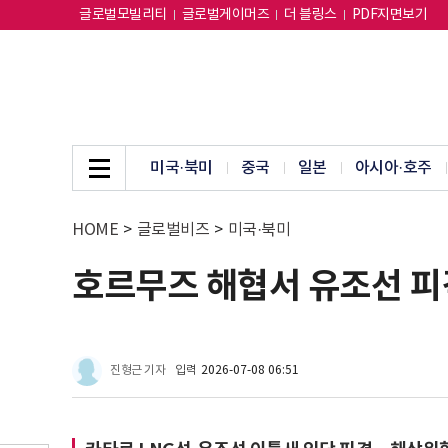
글로벌모빌리티
글로벌게이머즈
더 블링스
PDF지면보기
미국·북미
중국
일본
아시아·호주
HOME
>
글로벌비즈
>
미국·북미
호르무즈 해협서 유조선 피
진형근 기자
입력
2026-07-08 06:51