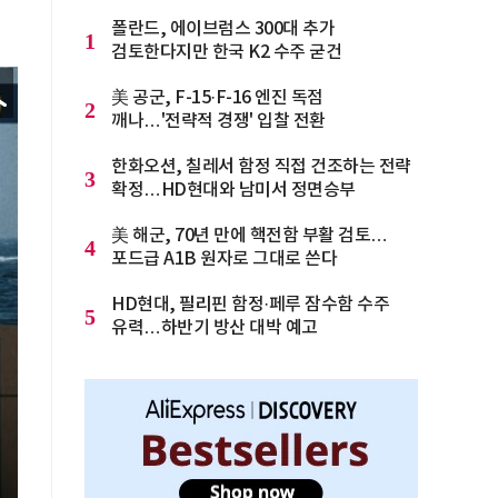
폴란드, 에이브럼스 300대 추가
1
검토한다지만 한국 K2 수주 굳건
美 공군, F-15·F-16 엔진 독점
2
깨나…'전략적 경쟁' 입찰 전환
한화오션, 칠레서 함정 직접 건조하는 전략
3
확정…HD현대와 남미서 정면승부
美 해군, 70년 만에 핵전함 부활 검토…
4
포드급 A1B 원자로 그대로 쓴다
HD현대, 필리핀 함정·페루 잠수함 수주
5
유력…하반기 방산 대박 예고