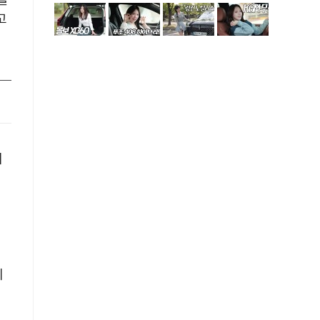
을
고
내
진
에