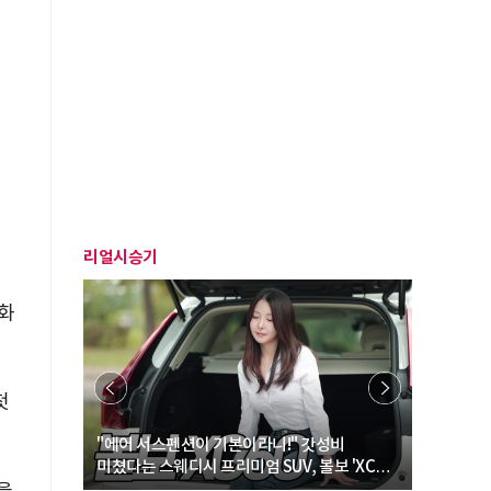
리얼시승기
원화
첫
… “여성·
"에어 서스펜션이 기본이라니!" 갓성비
"디자인 대
미쳤다는 스웨디시 프리미엄 SUV, 볼보 'XC60
크로스오버
B5 울트라'