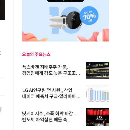
호
오늘의 주요뉴스
폭스바겐 지배주주 가문,
경영진에게 강도 높은 구조조정
주문
LG AI연구원 '엑사원', 산업
데이터 예측서 구글·알리바바
제쳐
관
닛케이지수, 소폭 하락 마감…
반도체 차익실현 매물 속
TOPIX 선...