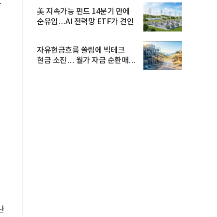
상
美 지속가능 펀드 14분기 만에
순유입…AI 전력망 ETF가 견인
자유현금흐름 쏠림에 빅테크
현금 소진… 월가 자금 순환매
확산
난