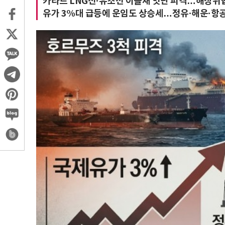
카타르 LNG선·유조선 이틀새 잇단 피격…해상위협 
유가 3%대 급등에 운임도 상승세…정유·해운·항