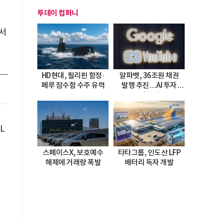
투데이 컴퍼니
서
HD현대, 필리핀 함정·
알파벳, 36조원 채권
페루 잠수함 수주 유력
발행 추진…AI 투자
시험대
L
스페이스X, 보호예수
타타그룹, 인도산 LFP
해제에 거래량 폭발
배터리 독자 개발