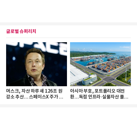
글로벌 슈퍼리치
머스크, 자산 하루 새 126조 원
아시아 부호, 포트폴리오 대전
감소 추산… 스페이스X 주가 하
환…독점 인프라·실물자산 몰린
락 때문
다