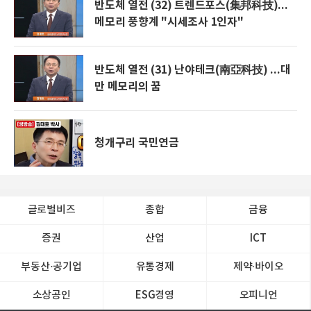
반도체 열전 (32) 트렌드포스(集邦科技)...
메모리 풍향계 "시세조사 1인자"
반도체 열전 (31) 난야테크(南亞科技) ...대
만 메모리의 꿈
청개구리 국민연금
글로벌비즈
종합
금융
증권
산업
ICT
부동산·공기업
유통경제
제약∙바이오
소상공인
ESG경영
오피니언