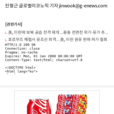
진형근 글로벌이코노믹 기자 jinwook@g-enews.com
[관련기사]
美, 이란에 보복 공습 전격 재개…중동 전면전 위기·유가 추가 폭등 비상
호르무즈 해협서 유조선 피격…美, 이란 원유 판매 허가 철회