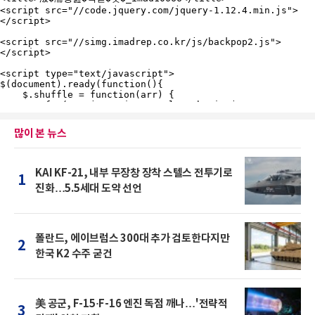
많이 본 뉴스
KAI KF-21, 내부 무장창 장착 스텔스 전투기로
1
진화…5.5세대 도약 선언
폴란드, 에이브럼스 300대 추가 검토한다지만
2
한국 K2 수주 굳건
美 공군, F-15·F-16 엔진 독점 깨나…'전략적
3