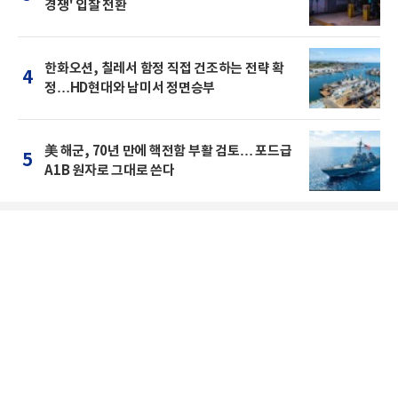
경쟁' 입찰 전환
한화오션, 칠레서 함정 직접 건조하는 전략 확
4
정…HD현대와 남미서 정면승부
美 해군, 70년 만에 핵전함 부활 검토… 포드급
5
A1B 원자로 그대로 쓴다