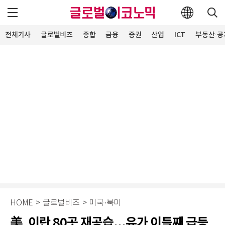
전체기사
글로벌비즈
종합
금융
증권
산업
ICT
부동산·공
HOME
>
글로벌비즈
>
미국·북미
美, 이란 80곳 재공습...유가 이틀째 급등