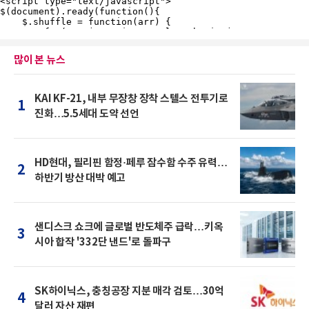
많이 본 뉴스
KAI KF-21, 내부 무장창 장착 스텔스 전투기로
1
진화…5.5세대 도약 선언
HD현대, 필리핀 함정·페루 잠수함 수주 유력…
2
하반기 방산 대박 예고
샌디스크 쇼크에 글로벌 반도체주 급락…키옥
3
시아 합작 '332단 낸드'로 돌파구
SK하이닉스, 충칭공장 지분 매각 검토…30억
4
달러 자산 재편