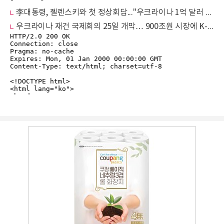
李대통령, 젤렌스키와 첫 정상회담..."우크라이나 1억 달러 지원·재건 동참"
우크라이나 재건 국제회의 25일 개막… 900조원 시장에 K-건설주 들썩