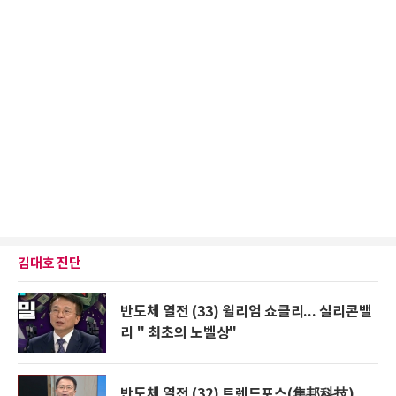
김대호 진단
반도체 열전 (33) 윌리엄 쇼클리... 실리콘밸
리 " 최초의 노벨상"
반도체 열전 (32) 트렌드포스(集邦科技)...