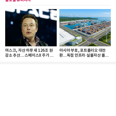
글로벌 슈퍼리치
머스크, 자산 하루 새 126조 원
아시아 부호, 포트폴리오 대전
감소 추산… 스페이스X 주가 하
환…독점 인프라·실물자산 몰린
락 때문
다