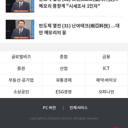
메모리 풍향계 "시세조사 1인자"
반도체 열전 (31) 난야테크(南亞科技) ...대
만 메모리의 꿈
글로벌비즈
종합
금융
증권
산업
ICT
부동산·공기업
유통경제
제약∙바이오
소상공인
ESG경영
오피니언
PC 버전
전체서비스
Copyright (c) Global Economic. All rights reserved.