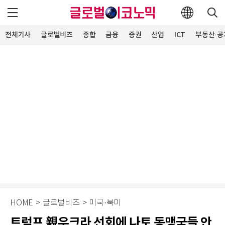
전체기사
글로벌비즈
종합
금융
증권
산업
ICT
부동산·공
HOME
>
글로벌비즈
>
미국·북미
트럼프 親우크라 선회에 나토 동맹국들 안