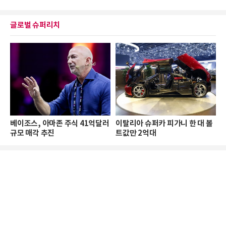
글로벌 슈퍼리치
베이조스, 아마존 주식 41억달러
이탈리아 슈퍼카 피가니 한 대 볼
규모 매각 추진
트값만 2억대