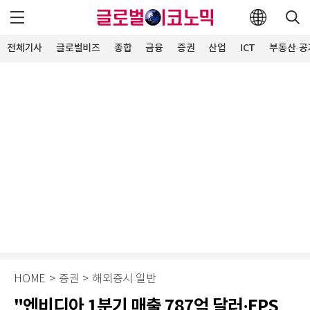
전체기사
글로벌비즈
종합
금융
증권
산업
ICT
부동산·공
HOME
>
증권
>
해외증시 일반
"엔비디아 1분기 매출 787억 달러·EPS