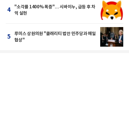
"소각률 1400% 폭증"… 시바이누, 급등 후 차
4
익 실현
루미스 상원의원 "클래리티 법안 민주당과 매일
5
협상"