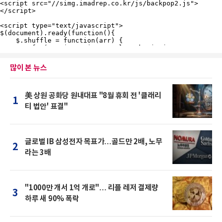
많이 본 뉴스
美 상원 공화당 원내대표 "8월 휴회 전 '클래리
1
티 법안' 표결"
글로벌 IB 삼성전자 목표가…골드만 2배, 노무
2
라는 3배
"1000만 개서 1억 개로"… 리플 레저 결제량
3
하루 새 90% 폭락