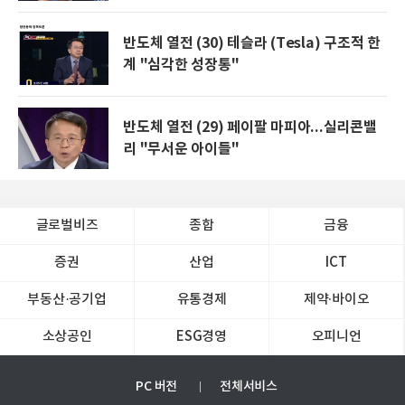
반도체 열전 (30) 테슬라 (Tesla) 구조적 한
계 "심각한 성장통"
반도체 열전 (29) 페이팔 마피아...실리콘밸
리 "무서운 아이들"
글로벌비즈
종합
금융
증권
산업
ICT
부동산·공기업
유통경제
제약∙바이오
소상공인
ESG경영
오피니언
PC 버전
전체서비스