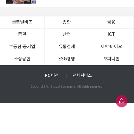
글로벌비즈
종합
금융
증권
산업
ICT
부동산·공기업
유통경제
제약∙바이오
소상공인
ESG경영
오피니언
PC 버전
전체서비스
Copyright (c) Global Economic. All rights reserved.