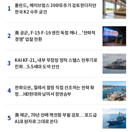
폴란드, 에이브럼스 300대 추가 검토한다지만
1
한국 K2 수주 굳건
美 공군, F-15·F-16 엔진 독점 깨나…'전략적
2
경쟁' 입찰 전환
KAI KF-21, 내부 무장창 장착 스텔스 전투기로
3
진화…5.5세대 도약 선언
한화오션, 칠레서 함정 직접 건조하는 전략 확
4
정…HD현대와 남미서 정면승부
美 해군, 70년 만에 핵전함 부활 검토… 포드급
5
A1B 원자로 그대로 쓴다