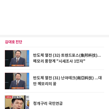
김대호 진단
반도체 열전 (32) 트렌드포스(集邦科技)...
메모리 풍향계 "시세조사 1인자"
반도체 열전 (31) 난야테크(南亞科技) ...대
만 메모리의 꿈
청개구리 국민연금