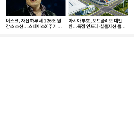
머스크, 자산 하루 새 126조 원
아시아 부호, 포트폴리오 대전
감소 추산… 스페이스X 주가 하
환…독점 인프라·실물자산 몰린
락 때문
다