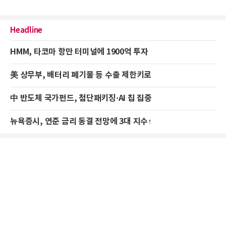
Headline
HMM, 타코마 항만 터미널에 1900억 투자
美 상무부, 배터리 폐기물 등 수출 제한키로
中 반도체 국가펀드, 첨단패키징·AI 칩 집중
뉴욕증시, 연준 금리 동결 전망에 3대 지수↑