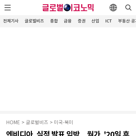
전체기사
글로벌비즈
종합
금융
증권
산업
ICT
부동산·공
HOME
>
글로벌비즈
>
미국·북미
엔비디아, 실적 발표 임박…월가, '20일 후