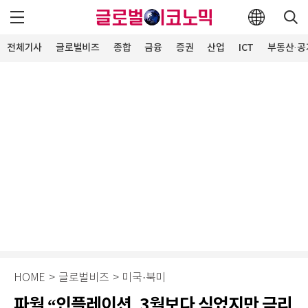
전체기사
글로벌비즈
종합
금융
증권
산업
ICT
부동산·공
HOME
>
글로벌비즈
>
미국·북미
파월 “인플레이션, 3월보다 식었지만 금리