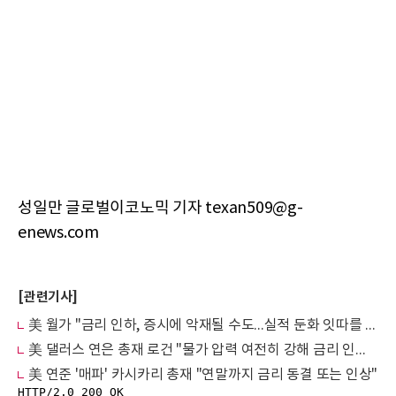
성일만 글로벌이코노믹 기자 texan509@g-
enews.com
[관련기사]
美 월가 "금리 인하, 증시에 악재될 수도...실적 둔화 잇따를 수 있어"
美 댈러스 연은 총재 로건 "물가 압력 여전히 강해 금리 인하 너무 일러"
美 연준 '매파' 카시카리 총재 "연말까지 금리 동결 또는 인상"