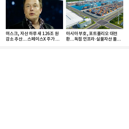
머스크, 자산 하루 새 126조 원
아시아 부호, 포트폴리오 대전
감소 추산… 스페이스X 주가 하
환…독점 인프라·실물자산 몰린
락 때문
다