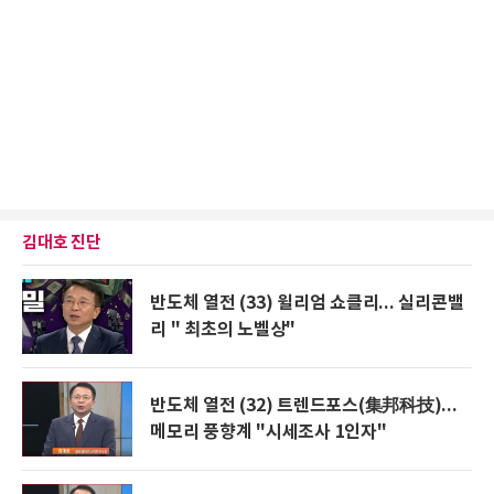
김대호 진단
반도체 열전 (33) 윌리엄 쇼클리... 실리콘밸
리 " 최초의 노벨상"
반도체 열전 (32) 트렌드포스(集邦科技)...
메모리 풍향계 "시세조사 1인자"