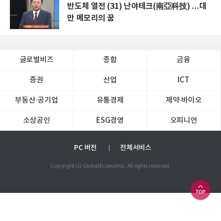
반도체 열전 (31) 난야테크(南亞科技) ...대
만 메모리의 꿈
글로벌비즈
종합
금융
증권
산업
ICT
부동산·공기업
유통경제
제약∙바이오
소상공인
ESG경영
오피니언
PC 버전
전체서비스
Copyright (c) Global Economic. All rights reserved.