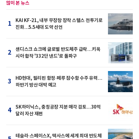
많이 본 뉴스
KAI KF-21, 내부 무장창 장착 스텔스 전투기로
1
진화…5.5세대 도약 선언
샌디스크 쇼크에 글로벌 반도체주 급락…키옥
2
시아 합작 '332단 낸드'로 돌파구
HD현대, 필리핀 함정·페루 잠수함 수주 유력…
3
하반기 방산 대박 예고
SK하이닉스, 충칭공장 지분 매각 검토…30억
4
달러 자산 재편
테슬라·스페이스X, 텍사스에 세계 최대 반도체