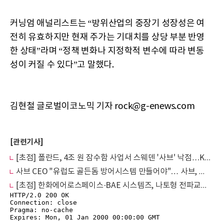
커닝엄 애널리스트는 “방위산업의 중장기 성장성은 여
전히 유효하지만 현재 주가는 기대치를 상당 부분 반영
한 상태”라며 “정책 변화나 지정학적 변수에 따라 변동
성이 커질 수 있다”고 말했다.
김현철 글로벌이코노믹 기자 rock@g-enews.com
[관련기사]
[초점] 폴란드, 4조 원 잠수함 사업서 스웨덴 '사브' 낙점…K-방산 고배든 이유
사브 CEO "유럽도 골든돔 방어시스템 만들어야"… 사브, 러-우 전쟁 후 주가 8배 급등
[초점] 한화에어로스페이스·BAE 시스템즈, 나토형 전파교란 방지 미사일 공동 개발