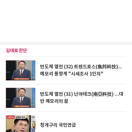
김대호 진단
반도체 열전 (32) 트렌드포스(集邦科技)...
메모리 풍향계 "시세조사 1인자"
반도체 열전 (31) 난야테크(南亞科技) ...대
만 메모리의 꿈
청개구리 국민연금