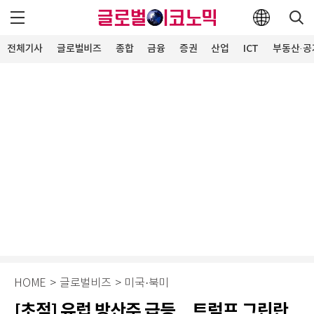
전체기사
글로벌비즈
종합
금융
증권
산업
ICT
부동산·공
HOME
>
글로벌비즈
>
미국·북미
[초점] 유럽 방산주 급등…트럼프 그린란