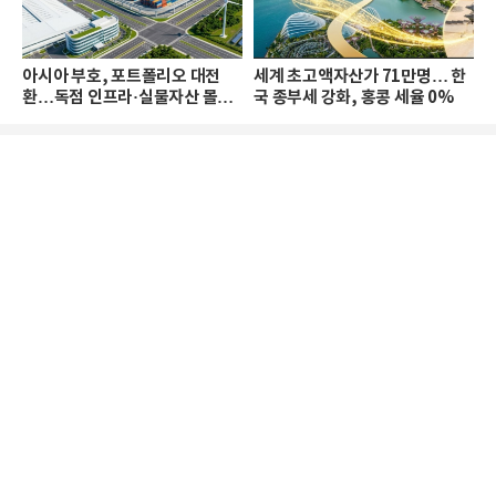
아시아 부호, 포트폴리오 대전
세계 초고액자산가 71만명… 한
환…독점 인프라·실물자산 몰린
국 종부세 강화, 홍콩 세율 0%
다