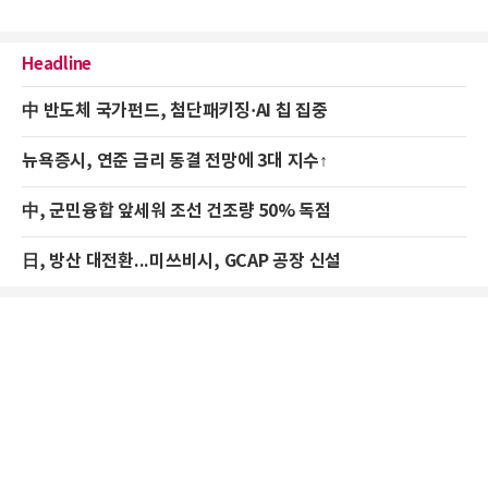
Headline
中 반도체 국가펀드, 첨단패키징·AI 칩 집중
뉴욕증시, 연준 금리 동결 전망에 3대 지수↑
中, 군민융합 앞세워 조선 건조량 50% 독점
日, 방산 대전환...미쓰비시, GCAP 공장 신설