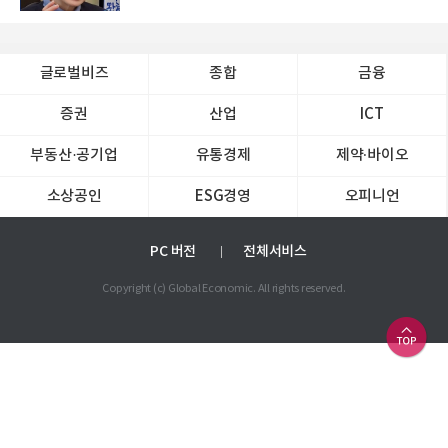
글로벌비즈
종합
금융
증권
산업
ICT
부동산·공기업
유통경제
제약∙바이오
소상공인
ESG경영
오피니언
PC 버전
전체서비스
Copyright (c) Global Economic. All rights reserved.