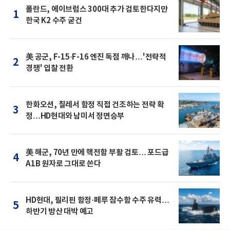
폴란드, 에이브럼스 300대 추가 검토한다지만
1
한국 K2 수주 굳건
美 공군, F-15·F-16 엔진 독점 깨나…'전략적
2
경쟁' 입찰 전환
한화오션, 칠레서 함정 직접 건조하는 전략 확
3
정…HD현대와 남미서 정면승부
美 해군, 70년 만에 핵전함 부활 검토… 포드급
4
A1B 원자로 그대로 쓴다
HD현대, 필리핀 함정·페루 잠수함 수주 유력…
5
하반기 방산 대박 예고