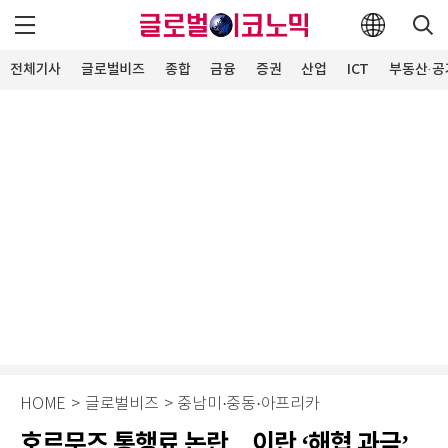
전체기사
글로벌비즈
종합
금융
증권
산업
ICT
부동산·공
HOME
>
글로벌비즈
>
중남미·중동·아프리카
호르무즈 통행료 논란…이란 ‘해협 과금’