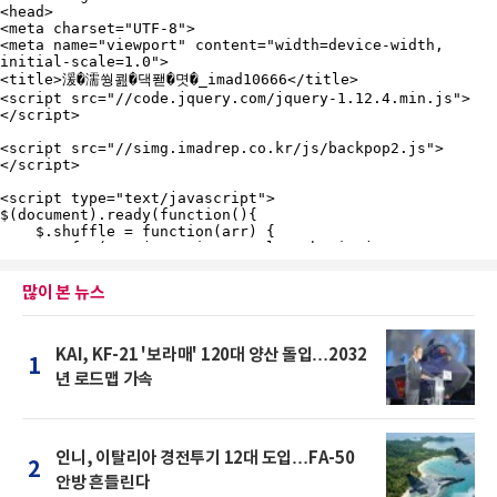
많이 본 뉴스
KAI, KF-21 '보라매' 120대 양산 돌입…2032
1
년 로드맵 가속
인니, 이탈리아 경전투기 12대 도입…FA-50
2
안방 흔들린다