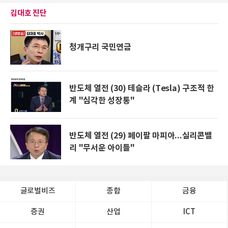
김대호 진단
청개구리 국민연금
반도체 열전 (30) 테슬라 (Tesla) 구조적 한
계 "심각한 성장통"
반도체 열전 (29) 페이팔 마피아...실리콘밸
리 "무서운 아이들"
글로벌비즈
종합
금융
증권
산업
ICT