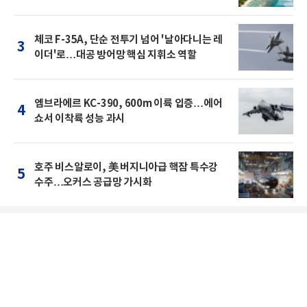
체코 F-35A, 단순 전투기 넘어 '날아다니는 레
3
이더'로…대공 방어망 핵심 지휘소 역할
엠브라에르 KC-390, 600m 이륙 입증…에어
4
쇼서 이착륙 성능 과시
호주 비스알로이, 美 버지니아급 핵잠 특수강
5
수주…오커스 공급망 가시화