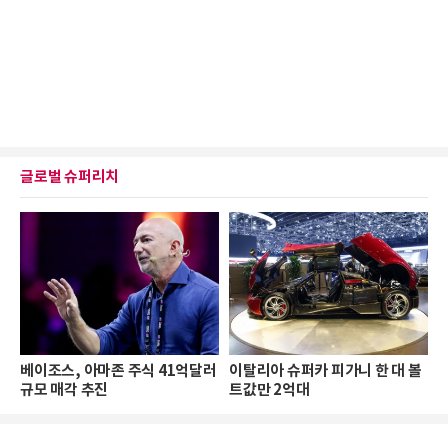
글로벌 슈퍼리치
베이조스, 아마존 주식 41억달러
이탈리아 슈퍼카 피가니 한 대 볼
규모 매각 추진
트값만 2억대