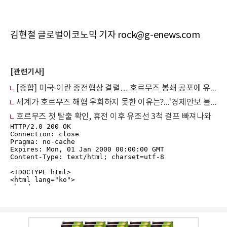
김현철 글로벌이코노믹 기자 rock@g-enews.com
[관련기사]
[종합] 미국·이란 종전협상 결렬… 호르무즈 봉쇄 공포에 유가 120달러 재진입 위기
세계가 호르무즈 해협 우회하지 못한 이유는?...'경제안보 불감증'이 부른 재앙
호르무즈 첫 탈출 확인, 휴전 이후 유조선 3척 걸프 빠져나와