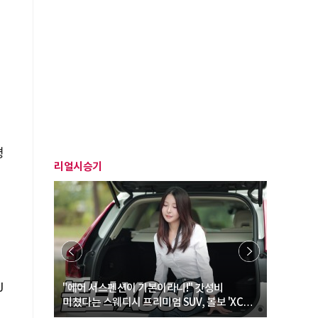
평
리얼시승기
J
… “여성·
"에어 서스펜션이 기본이라니!" 갓성비
"디자인 대
미쳤다는 스웨디시 프리미엄 SUV, 볼보 'XC60
크로스오버
B5 울트라'