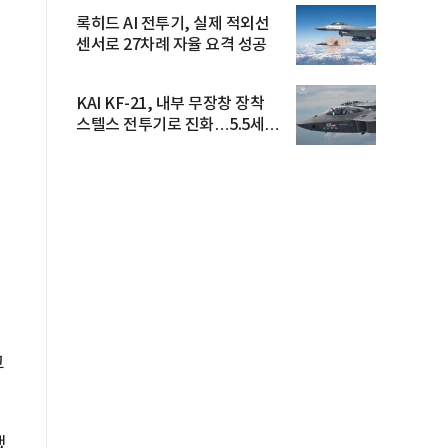
록히드 AI 전투기, 실제 적외선
센서로 27차례 자율 요격 성공
KAI KF-21, 내부 무장창 장착
스텔스 전투기로 진화…5.5세대
도...
고
했