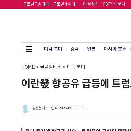
글로벌모빌리티
글로벌게이머즈
더 블링스
PDF지면보기
미국·북미
중국
일본
아시아·호주
HOME
>
글로벌비즈
>
미국·북미
이란發 항공유 급등에 트럼
김현철 기자
입력
2026-05-08 05:00