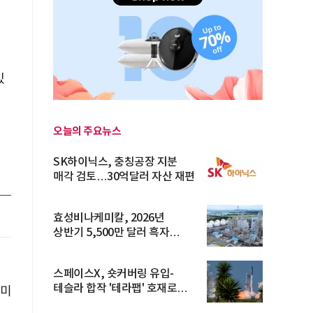
있
오늘의 주요뉴스
SK하이닉스, 충칭공장 지분
매각 검토…30억달러 자산 재편
효성비나케미칼, 2026년
상반기 5,500만 달러 흑자
전환… 4대 체...
스페이스X, 숏커버링 유입-
테슬라 합작 '테라팹' 호재로
이미
15.83% ...