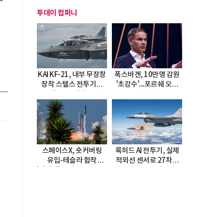
투데이 컴퍼니
KAI KF-21, 내부 무장창
폭스바겐, 10만명 감원
장착 스텔스 전투기로
'초강수'...포르쉐 오너
진화…5.5세대 도약
직접 경고
선언
스페이스X, 숏커버링
록히드 AI 전투기, 실제
유입-테슬라 합작
적외선 센서로 27차례
'테라팹' 호재로 15.83%
자율 요격 성공
급등