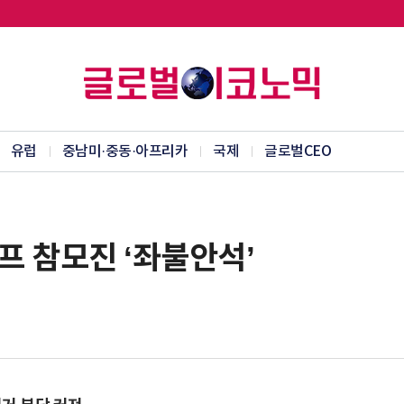
유럽
중남미·중동·아프리카
국제
글로벌CEO
프 참모진 ‘좌불안석’