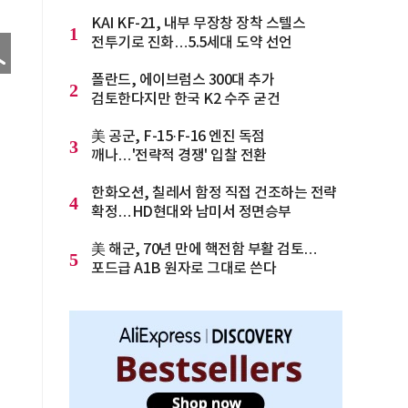
KAI KF-21, 내부 무장창 장착 스텔스
1
전투기로 진화…5.5세대 도약 선언
폴란드, 에이브럼스 300대 추가
2
검토한다지만 한국 K2 수주 굳건
美 공군, F-15·F-16 엔진 독점
3
깨나…'전략적 경쟁' 입찰 전환
한화오션, 칠레서 함정 직접 건조하는 전략
4
확정…HD현대와 남미서 정면승부
美 해군, 70년 만에 핵전함 부활 검토…
5
포드급 A1B 원자로 그대로 쓴다