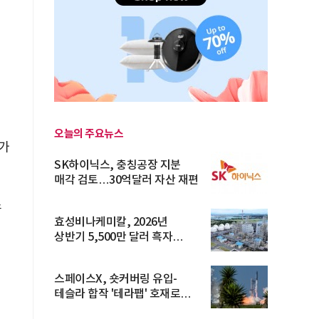
오늘의 주요뉴스
 가
SK하이닉스, 충칭공장 지분
매각 검토…30억달러 자산 재편
스
효성비나케미칼, 2026년
상반기 5,500만 달러 흑자
전환… 4대 체...
스페이스X, 숏커버링 유입-
테슬라 합작 '테라팹' 호재로
15.83% ...