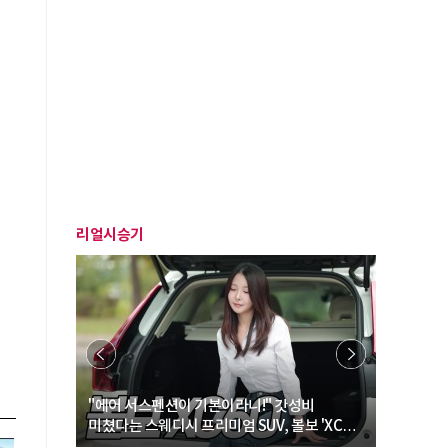
리얼시승기
… “여성·
"에어 서스펜션이 기본이라니!" 갓성비
"디자인 대
미쳤다는 스웨디시 프리미엄 SUV, 볼보 'XC60
크로스오버
B5 울트라'