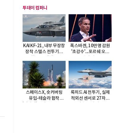
투데이 컴퍼니
KAI KF-21, 내부 무장창
폭스바겐, 10만명 감원
장착 스텔스 전투기로
'초강수'...포르쉐 오너
진화…5.5세대 도약
직접 경고
선언
스페이스X, 숏커버링
록히드 AI 전투기, 실제
유입-테슬라 합작
적외선 센서로 27차례
'테라팹' 호재로 15.83%
자율 요격 성공
급등