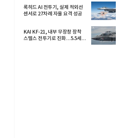
록히드 AI 전투기, 실제 적외선
센서로 27차례 자율 요격 성공
KAI KF-21, 내부 무장창 장착
스텔스 전투기로 진화…5.5세대
도...