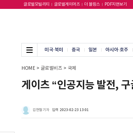
글로벌모빌리티
글로벌게이머즈
더 블링스
PDF지면보기
미국·북미
중국
일본
아시아·호주
HOME
>
글로벌비즈
>
국제
게이츠 “인공지능 발전, 구
김현철 기자
입력
2023-02-23 13:01