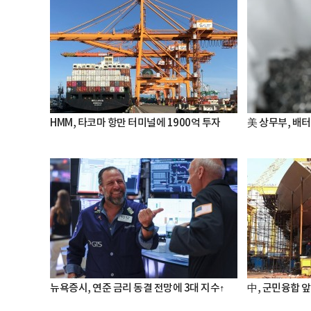
HMM, 타코마 항만 터미널에 1900억 투자
美 상무부, 배
뉴욕증시, 연준 금리 동결 전망에 3대 지수↑
中, 군민융합 앞