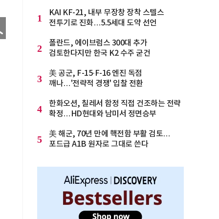
KAI KF-21, 내부 무장창 장착 스텔스
1
전투기로 진화…5.5세대 도약 선언
폴란드, 에이브럼스 300대 추가
2
검토한다지만 한국 K2 수주 굳건
美 공군, F-15·F-16 엔진 독점
3
깨나…'전략적 경쟁' 입찰 전환
한화오션, 칠레서 함정 직접 건조하는 전략
4
확정…HD현대와 남미서 정면승부
美 해군, 70년 만에 핵전함 부활 검토…
5
포드급 A1B 원자로 그대로 쓴다