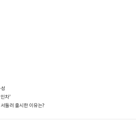
능성
견인차'
' 서둘러 출시한 이유는?