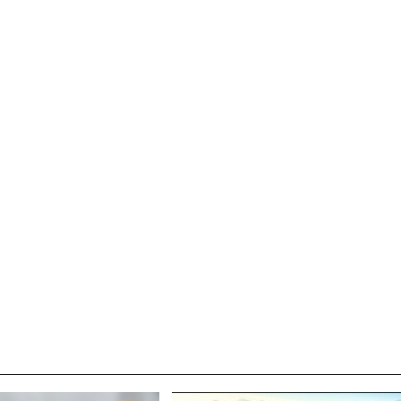
박지수 아나운서가 타본 ‘전설의 무쏘’
초보자도 반할 반전 매력”