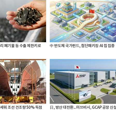
터리 폐기물 등 수출 제한키로
中 반도체 국가펀드, 첨단패키징·AI 칩 집중
세워 조선 건조량 50% 독점
日, 방산 대전환...미쓰비시, GCAP 공장 신