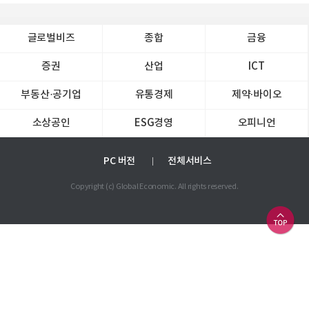
글로벌비즈
종합
금융
증권
산업
ICT
부동산·공기업
유통경제
제약∙바이오
소상공인
ESG경영
오피니언
PC 버전
전체서비스
Copyright (c) Global Economic. All rights reserved.