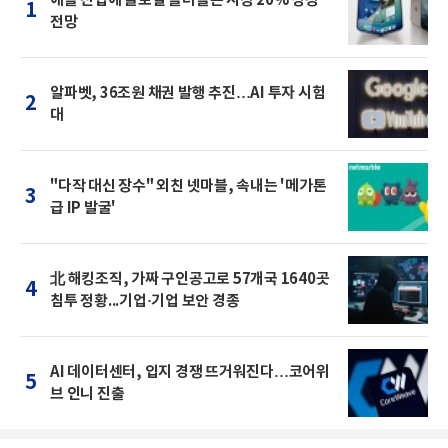
1
전망
알파벳, 36조원 채권 발행 추진…AI 투자 시험
2
대
"다작 대신 장수" 외친 넷마블, 속내는 '메가톤
3
급 IP 발굴'
北 해킹조직, 가짜 구인공고로 57개국 1640곳
4
침투 정황...기업·기업 보안 경종
AI 데이터센터, 입지 경쟁 뜨거워진다…코어위
5
브 인니 진출