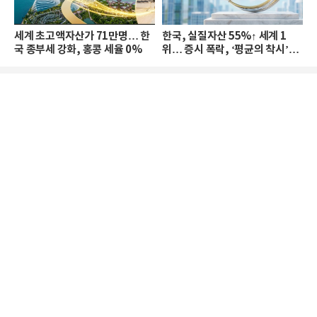
세계 초고액자산가 71만명… 한
한국, 실질자산 55%↑ 세계 1
국 종부세 강화, 홍콩 세율 0%
위… 증시 폭락, ‘평균의 착시’와
부의 유동성 위기