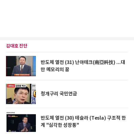
김대호 진단
반도체 열전 (31) 난야테크(南亞科技) ...대
만 메모리의 꿈
청개구리 국민연금
반도체 열전 (30) 테슬라 (Tesla) 구조적 한
계 "심각한 성장통"