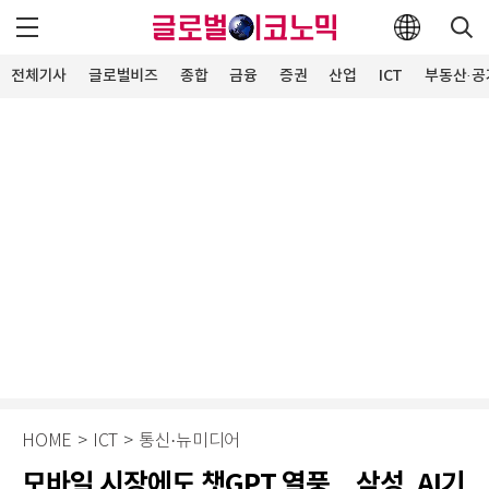
전체기사
글로벌비즈
종합
금융
증권
산업
ICT
부동산·공
HOME
>
ICT
>
통신·뉴미디어
모바일 시장에도 챗GPT 열풍…삼성, AI기