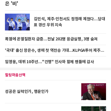
은 '비'
김민석, 제주·인천서도 정청래 제쳤다…당대
표 경선 우위 지속
폭염에 온열질환자 급증…전날 202명 응급실행, 3명 숨져
'국대' 출신 장은수, 생애 첫 역전승 기대...KLPGA투어 제주삼다수 마스터스 1타차 공동 2위
임영웅, 데뷔 10주년…"건행" 인사와 함께 팬들에 감사
힐링마음산책
성공은 실력인가, 행운인가