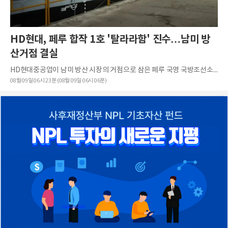
HD현대, 페루 합작 1호 '탈라라함' 진수…남미 방
산거점 결실
HD현대중공업이 남미 방산 시장의 거점으로 삼은 페루 국영 국방조선소(SIMA Perú)에서 양사 합작 프로젝트의 첫 결실인 신형 군수지원함(BALOG) 1호함 'B.A.P. 탈라라(Talara)'함이 성공적으로 진수되었다.소나 밀...
08월 09일 06시 23분 (08월 09일 06시 06분)