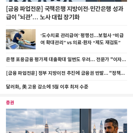
[금융 파업전운] 국책은행 지방이전·민간은행 성과
급이 '뇌관'… 노사 대립 장기화
‘도수치료 관리급여’ 평행선…보험사 “비급
여 확대관리” vs 의료·환자 “제도 재검토”
은행 포용금융 평가제 대출확대 일변도 우려… 전문가 "이자 감면·부실 예방 반영해야"
[금융 파업전운] 정부 지방이전 추진에 금융권 반발... "정책금융 시너지 저하·인력 이탈"
달러화, 美 고용 감소에 5월 이후 최저 수준
증권