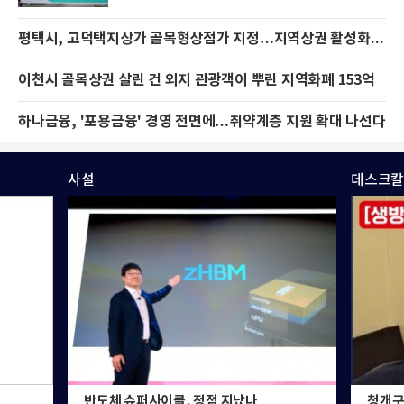
평택시, 고덕택지상가 골목형상점가 지정…지역상권 활성화 기대
이천시 골목상권 살린 건 외지 관광객이 뿌린 지역화폐 153억
하나금융, '포용금융' 경영 전면에…취약계층 지원 확대 나선다
사설
데스크칼
반도체 슈퍼사이클, 정점 지났나
청개구