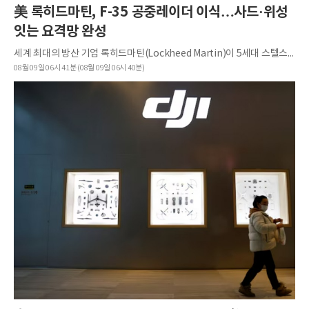
美 록히드마틴, F-35 공중레이더 이식…사드·위성
잇는 요격망 완성
세계 최대의 방산 기업 록히드마틴(Lockheed Martin)이 5세대 스텔스 전투기 F-35를 단순한 공중 전투 임무...
08월 09일 06시 41분 (08월 09일 06시 40분)