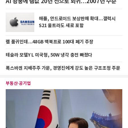
AI 광풍에 램값 20년 전으로 회귀…2007년 수준
애플, 안드로이드 보상판매 확대…갤럭시
S21 울트라도 새로 포함
램 품귀인데…48GB 맥북프로 100대 폐기 주장
테슬라 모델Y L 미국형, 50W 냉각 충전 빠졌다
폭스바겐 지배주주 가문, 경영진에게 강도 높은 구조조정 주문
부동산·공기업