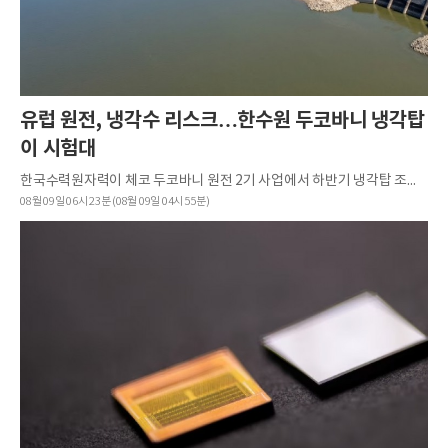
유럽 원전, 냉각수 리스크…한수원 두코바니 냉각탑
이 시험대
한국수력원자력이 체코 두코바니 원전 2기 사업에서 하반기 냉각탑 조달 절차를 맞으며 유럽에서 불거진 냉각수 리스크가 이행 능력의 첫 시험대로 올라섰다.라디오프라하는 지난 4일(현지시각) 두코바니가 냉각탑 방...
08월 09일 06시 23분 (08월 09일 04시 55분)