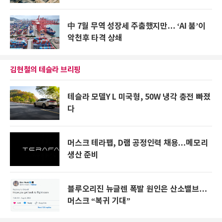
中 7월 무역 성장세 주춤했지만… ‘AI 붐’이
악천후 타격 상쇄
김현철의 테슬라 브리핑
테슬라 모델Y L 미국형, 50W 냉각 충전 빠졌
다
머스크 테라팹, D램 공정인력 채용…메모리
생산 준비
블루오리진 뉴글렌 폭발 원인은 산소밸브…
머스크 “복귀 기대”