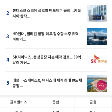
샌디스크 쇼크에 글로벌 반도체주 급락…키옥
2
시아 합작...
HD현대, 필리핀 함정·페루 잠수함 수주 유력…
3
하반기...
SK하이닉스, 충칭공장 지분 매각 검토…30억
4
달러 자산...
테슬라·스페이스X, 텍사스에 세계 최대 반도체
5
공장 ...
글로벌비즈
종합
금융