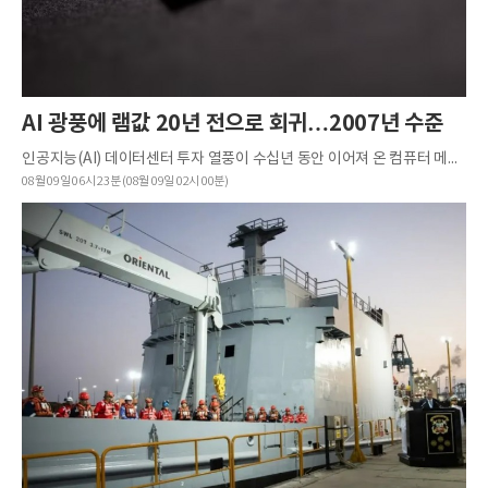
AI 광풍에 램값 20년 전으로 회귀…2007년 수준
인공지능(AI) 데이터센터 투자 열풍이 수십년 동안 이어져 온 컴퓨터 메모리 가격 하락 추세를 불과 수개월 만에 되돌리면서 램(RAM)의 단위당 가격이 지난 2007년 수준까지 치솟았다는 분석이 나왔다.IT 전문매체 톰...
08월 09일 06시 23분 (08월 09일 02시 00분)