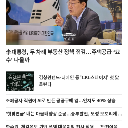
李대통령, 두 차례 부동산 정책 점검…주택공급 ‘묘
수’ 나올까
김창완밴드·더베인 등 'CKL스테이지' 첫 닻
올린다
조폐공사 직원이 AI로 만든 공공구매 앱…인지도 40% 상승
'햇빛연금' 내는 마을태양광 준공…중부발전, 보령 오포리에 200㎾ 가동
한수원, 체감온도 기반 폭염 대응지침 전사 적용… '안전이음단' 순찰 강화