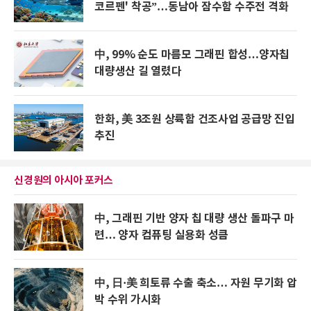
코르펜' 착공”…동남아 잠수함 수주전 격화
中, 99% 순도 마름모 그래핀 합성…양자칩
대량생산 길 열렸다
한화, 美 3조원 상륙함 건조사업 공급망 진입
추진
신경원의 아시아 포커스
中, 그래핀 기반 양자 칩 대량 생산 돌파구 마
련… 양자 컴퓨팅 실용화 성큼
中, 日·美 희토류 수출 축소… 자원 무기화 압
박 수위 가시화