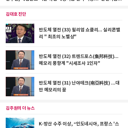
김대호 진단
반도체 열전 (33) 윌리엄 쇼클리... 실리콘밸
리 " 최초의 노벨상"
반도체 열전 (32) 트렌드포스(集邦科技)...
메모리 풍향계 "시세조사 1인자"
반도체 열전 (31) 난야테크(南亞科技) ...대
만 메모리의 꿈
김주원의 더 뉴스
K-방산 수주 이상, “인도네시아, 프랑스 '스