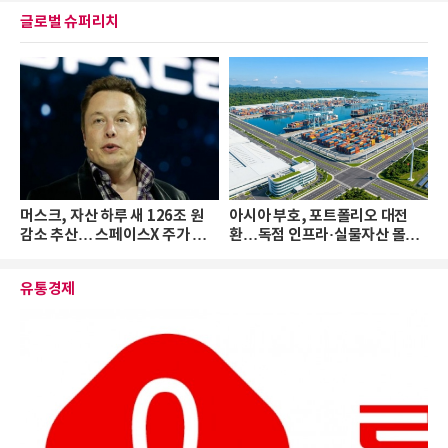
글로벌 슈퍼리치
머스크, 자산 하루 새 126조 원
아시아 부호, 포트폴리오 대전
감소 추산… 스페이스X 주가 하
환…독점 인프라·실물자산 몰린
락 때문
다
유통경제