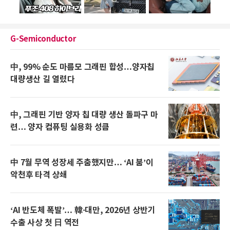
G-Semiconductor
中, 99% 순도 마름모 그래핀 합성…양자칩
대량생산 길 열렸다
中, 그래핀 기반 양자 칩 대량 생산 돌파구 마
련… 양자 컴퓨팅 실용화 성큼
中 7월 무역 성장세 주춤했지만… ‘AI 붐’이
악천후 타격 상쇄
‘AI 반도체 폭발’… 韓·대만, 2026년 상반기
수출 사상 첫 日 역전