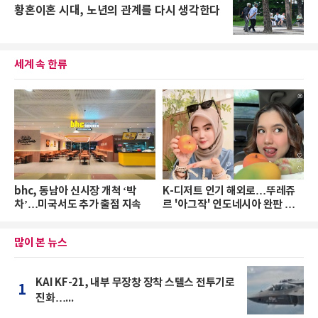
황혼이혼 시대, 노년의 관계를 다시 생각한다
세계 속 한류
bhc, 동남아 신시장 개척 ‘박
K-디저트 인기 해외로…뚜레쥬
차’…미국서도 추가 출점 지속
르 '아그작' 인도네시아 완판 행
진
많이 본 뉴스
KAI KF-21, 내부 무장창 장착 스텔스 전투기로
1
진화…...