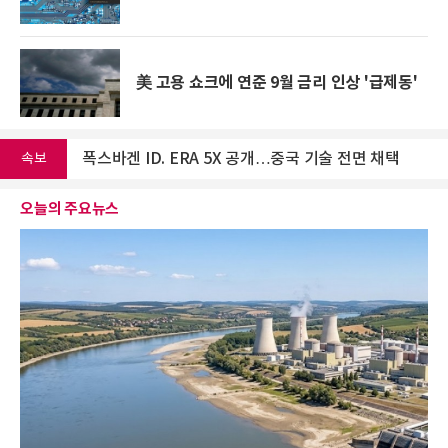
이란 "미국이 배상금 내고 봉쇄 풀어야 호르무즈 재개방"
美 고용 쇼크에 연준 9월 금리 인상 '급제동'
폭스바겐 ID. ERA 5X 공개…중국 기술 전면 채택
K-방산 수주 이상, “인도네시아, 프랑스 '스코르펜' 착공”…동남아 잠수함 수주전 격화
속보
中, 99% 순도 마름모 그래핀 합성…양자칩 대량생산 길 열렸다
오늘의 주요뉴스
한화, 美 3조원 상륙함 건조사업 공급망 진입 추진
이란 "미국이 배상금 내고 봉쇄 풀어야 호르무즈 재개방"
폭스바겐 ID. ERA 5X 공개…중국 기술 전면 채택