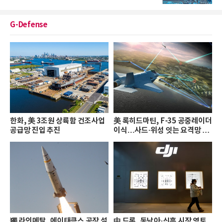
G-Defense
한화, 美 3조원 상륙함 건조사업
美 록히드마틴, F-35 공중레이더
공급망 진입 추진
이식…사드·위성 잇는 요격망 완
성
獨 라인메탈, 에이태큼스 공장 설
中 드론, 동남아·신흥 시장 영토