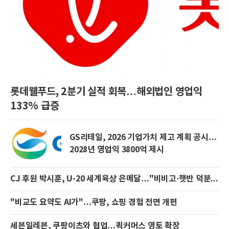
롯데웰푸드, 2분기 실적 회복…해외법인 영업익
133% 급증
GS리테일, 2026 기업가치 제고 계획 공시…
2028년 영업익 3800억 제시
CJ 후원 박시훈, U-20 세계육상 은메달…"비비고·햇반 덕분에 힘냈다"
"비교도 요약도 AI가"…쿠팡, 쇼핑 경험 전면 개편
세븐일레븐, 쿠팡이츠와 협업…퀵커머스 영토 확장