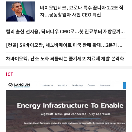
바이오엔테크, 코로나 특수 끝나자 2.2조 적
자…공동창업자 사힌 CEO 퇴진
컬리 출신 전지웅, 닥터나우 CMO로…첫 진료부터 재방문까지 고객 관계 강화
[컨콜] SK바이오팜, 세노바메이트 미국 판매 확대…2분기 역대 최대 실적
차바이오텍, 난소 노화 되돌리는 줄기세포 치료제 개발 본격화
ICT