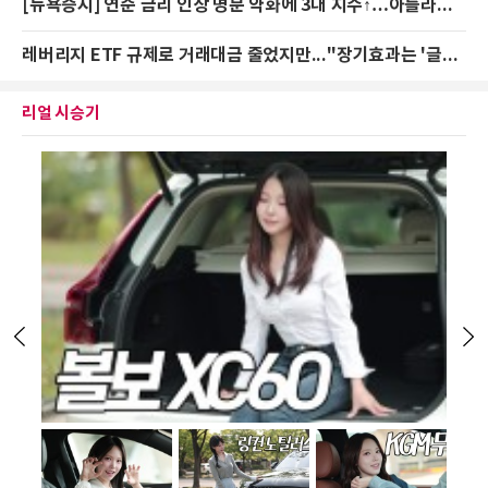
[뉴욕증시] 연준 금리 인상 명분 약화에 3대 지수↑…아틀라시안 35% 폭등
레버리지 ETF 규제로 거래대금 줄었지만..."장기효과는 '글쎄'"
리얼 시승기