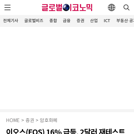
전체기사
글로벌비즈
종합
금융
증권
산업
ICT
부동산·공
HOME
>
증권
>
암호화폐
이오스(EOS) 16% 급등, 2달러 재테스트