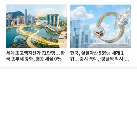
세계 초고액자산가 71만명… 한
한국, 실질자산 55%↑ 세계 1
국 종부세 강화, 홍콩 세율 0%
위… 증시 폭락, ‘평균의 착시’와
부의 유동성 위기