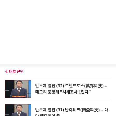
김대호 진단
반도체 열전 (32) 트렌드포스(集邦科技)...
메모리 풍향계 "시세조사 1인자"
반도체 열전 (31) 난야테크(南亞科技) ...대