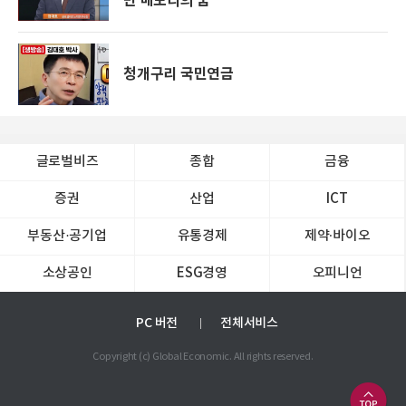
만 메모리의 꿈
청개구리 국민연금
글로벌비즈
종합
금융
증권
산업
ICT
부동산·공기업
유통경제
제약∙바이오
소상공인
ESG경영
오피니언
PC 버전
전체서비스
Copyright (c) Global Economic. All rights reserved.