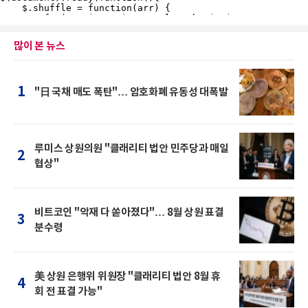
많이 본 뉴스
1
"日 국채 매도 폭탄"… 암호화폐 유동성 대폭발
루미스 상원의원 "클래리티 법안 민주당과 매일
2
협상"
비트코인 "악재 다 쏟아졌다"… 8월 상원 표결
3
분수령
美 상원 은행위 위원장 "클래리티 법안 8월 휴
4
회 전 표결 가능"