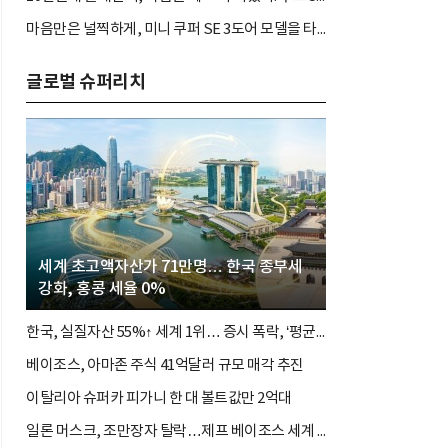
마음만은 널찍하게, 미니 쿠퍼 SE 3도어 모델을 타봤다. 짐 많고 바쁜 아나운서도 좋아할까?
글로벌 슈퍼리치
세계 초고액자산가 71만명… 한국 종부세
강화, 홍콩 세율 0%
한국, 실질자산 55%↑ 세계 1위… 증시 폭락, ‘평균의 착시’와 부의 유동성 위기
베이조스, 아마존 주식 41억달러 규모 매각 추진
이탈리아 슈퍼카 피가니 한 대 볼트값만 2억대
일론 머스크, 조만장자 탈락…제프 베이조스 세계 3위 탈환