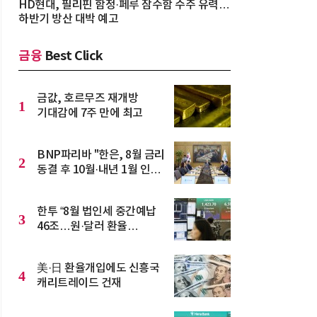
HD현대, 필리핀 함정·페루 잠수함 수주 유력…
하반기 방산 대박 예고
금융
Best Click
금값, 호르무즈 재개방
1
기대감에 7주 만에 최고
BNP파리바 "한은, 8월 금리
2
동결 후 10월·내년 1월 인상
가능성"
한투 “8월 법인세 중간예납
3
46조…원·달러 환율
1300원대 후반 가능”
美·日 환율개입에도 신흥국
4
캐리트레이드 건재