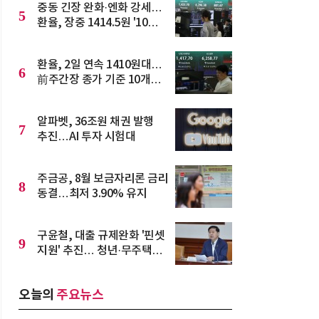
중동 긴장 완화·엔화 강세…
5
환율, 장중 1414.5원 '10개월
만에 최저'
환율, 2일 연속 1410원대…
6
前주간장 종가 기준 10개월
만에 최저
알파벳, 36조원 채권 발행
7
추진…AI 투자 시험대
주금공, 8월 보금자리론 금리
8
동결…최저 3.90% 유지
구윤철, 대출 규제완화 '핀셋
9
지원' 추진… 청년·무주택자
숨통 트이나
오늘의
주요뉴스