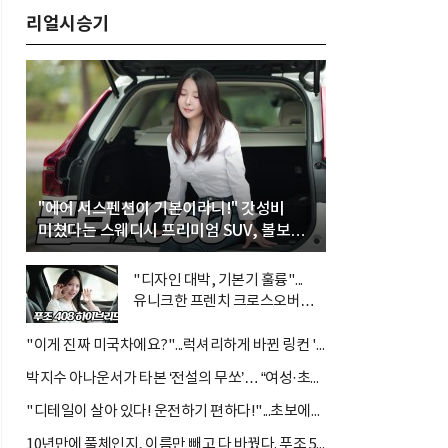
리얼시승기
"에어 서스펜션이 기본이라니!" 갓성비
미쳤다는 스웨디시 프리미엄 SUV, 볼보
'XC60 B5 울트라'
"디자인 대박, 기본기 훌륭"...
유니크한 프렌치 크로스오버
'푸조 408 스마트 하이브리드'
"이게 진짜 미국차에요?"...럭셔리하게 바뀐 링컨 '노틸러스 하이브리드'
박지수 아나운서가 타본 ‘전설의 무쏘’… “여성·초보자도 반할 반전 매력”
"디테일이 살아 있다! 운전하기 편하다!"...초보에게는 아주 매력적인 차 르노 필랑트
10년만에 풀체인지, 이름만 빼고 다 바꿨다. 푸조 5008...디자인으로는 따라갈 차가 없다