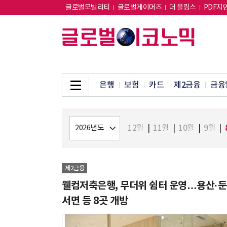
글로벌모빌리티
글로벌게이머즈
더 블링스
PDF지
은행
보험
카드
제2금융
금융
12월
|
11월
|
10월
|
9월
|
제2금융
웰컴저축은행, 무더위 쉼터 운영…용산·둔
서면 등 8곳 개방