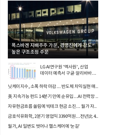
폭스바겐 지배주주 가문, 경영진에게 강도
높은 구조조정 주문
LG AI연구원 '엑사원', 산업
데이터 예측서 구글·알리바바
제쳐
닛케이지수, 소폭 하락 마감… 반도체 차익실현 매물 속 TOPIX 선...
美 지속가능 펀드 14분기 만에 순유입…AI 전력망 ETF가 견인
자유현금흐름 쏠림에 빅테크 현금 소진… 월가 자금 순환매 확산
금호석유화학, 2분기 영업익 3390억원…전년比 419.9%↑
월가, AI 일변도 벗어나 헬스케어에 ‘눈길’