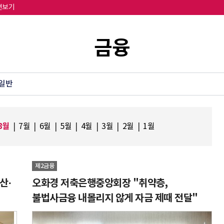
면보기
금융
일반
8월
|
7월
|
6월
|
5월
|
4월
|
3월
|
2월
|
1월
제2금융
산·
오화경 저축은행중앙회장 "취약층,
불법사금융 내몰리지 않게 자금 제때 전달"