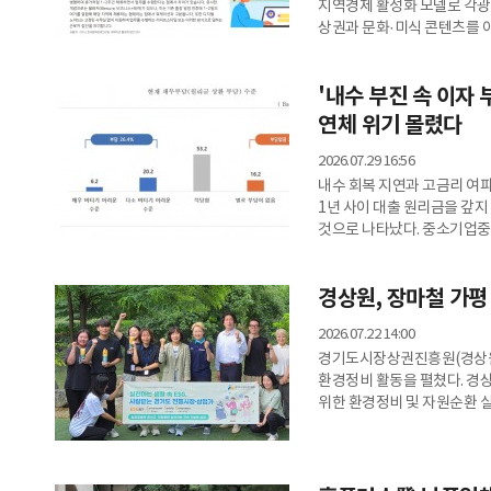
지역경제 활성화 모델로 각광
상권과 문화·미식 콘텐츠를 
불어넣을 대안으로 꼽힌다.경
이슈 브리프 VOL.07'을 
'내수 부진 속 이자
전략과 발전 방향을 제시했다
코로나19 팬데믹 이후 일상
연체 위기 몰렸다
2026.07.29 16:56
내수 회복 지연과 고금리 여
1년 사이 대출 원리금을 갚지
것으로 나타났다. 중소기업중
소상공인 금융비용 부담 실태조
이내 원리금 실제 연체 경험이
경상원, 장마철 가평
연체 위험을 겪었다고 답한 비중은 20.0%에 달했
기업의 26.4%가 '부담된다'고
2026.07.22 14:00
경기도시장상권진흥원(경상원
환경정비 활동을 펼쳤다. 경상
위한 환경정비 및 자원순환 
장마철을 앞두고 집중호우로 
계곡을 이용할 수 있도록 하기
입었던 지역인 만큼 사전 예