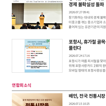
개선에 소요되는 비용의 80%
경제 불확실성 돌파
2026.07.27 09:41
장기화하는 대내외 경제 불확
이중고를 겪는 중소기업과 
흩어져 있는 유관기관의 지원
정책금융 체계가 본격 가동된다
소상공인 대표, 지자체 관계자 
포항시, 휴가철 골목
지원사업설명회’를 성황리에 
자국우선주의, 중동발 지정학
풀린다
실질적인 경영 안정을 돕
2026.07.24 17:16
포항시가 여름 피서철을 맞아
위해 포항사랑카드 190억 원
모바일 형태의 포항사랑상품권
달에 충전할 수 있는 최고 금
보유 한도는 기존 70만 원에
연합회소식
가계 계좌나 카드 내에 오랫동
쓰도록 유도하기 위한 정책적
배민, 전국 전통시장
2026.07.15 10:25