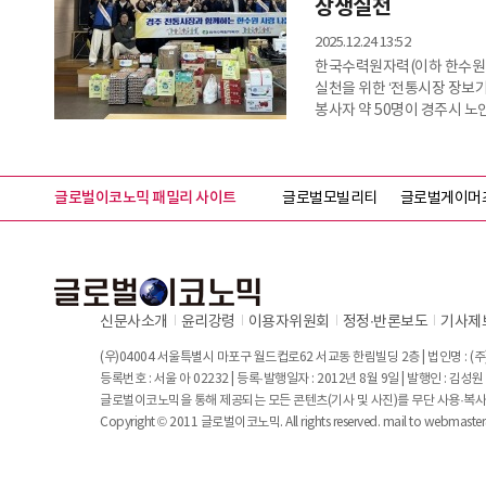
상생실천
했다
2025.12.24 13:52
한국수력원자력(이하 한수원)
실천을 위한 ‘전통시장 장보기
봉사자 약 50명이 경주시 
관계자들과 함께 장을 보고,
행사와 연계해 친환경·탄소중
플라스틱’ 캠페인을 통해 친
글로벌이코노믹 패밀리 사이트
친환경 상생’ 캠페인의 하나로
글로벌모빌리티
글로벌게이머
신문사소개
윤리강령
이용자위원회
정정∙반론보도
기사제
(우)04004 서울특별시 마포구 월드컵로62 서교동 한림빌딩 2층 | 법인명 : (주)
등록번호 : 서울 아 02232 | 등록·발행일자 : 2012년 8월 9일 | 발행인 : 김
글로벌이코노믹을 통해 제공되는 모든 콘텐츠(기사 및 사진)를 무단 사용·복사
Copyright © 2011 글로벌이코노믹. All rights reserved. mail to
webmaste