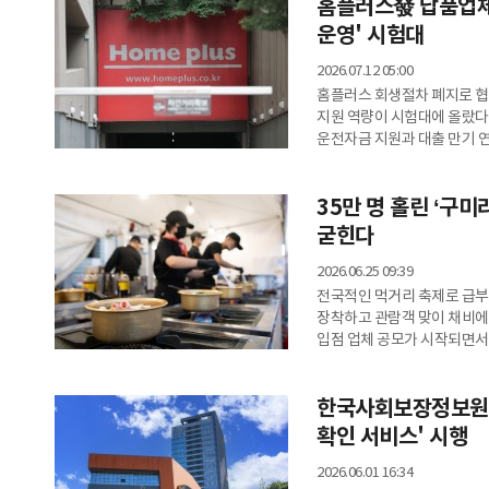
북서센터 임직원, 가평군 소상
홈플러스發 납품업체
참가자들은 계곡
운영' 시험대
2026.07.12 05:00
홈플러스 회생절차 폐지로 
지원 역량이 시험대에 올랐다
운전자금 지원과 대출 만기 
거래처 의존도가 높을 경우 
커지고 있다. 이에따라 은행
35만 명 홀린 ‘구
파악하고 대응하는 관리 체계를 강화할 
따르면 4대 시중은행(KB국
굳힌다
2026.06.25 09:39
전국적인 먹거리 축제로 급부
장착하고 관람객 맞이 채비에
입점 업체 공모가 시작되면서
모양새다.구미시는 오는 11월 
코너인 라면레스토랑에 참여할
한국사회보장정보원 
26일부터 7월 17일까지며
대상이다.올해 모집 규모는 22
확인 서비스' 시행
2026.06.01 16:34