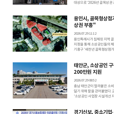
대상으로 '2026년 골목상권
골목상권 조직화 사업의 성과
실효성을 높이기 위해 추진된
용인시, 골목형상점가
활성화를 위해 골목상권 조직화
425개의 골목상권 공동체가 
상권 부흥"
지역 축제 개최
2026.07.29 11:12
용인특례시가 침체된 지역 골
지정을 통해 소상공인들의 
기흥구 '새천년 골목형상점가'
등 총 3곳을 골목형상점가로 
골목형상점가는 총 32곳으로 
태안군, 소상공인 구
구축이번에 새롭게 이름을 올린
정평로 일원(제31호·78개 
200만원 지원
2026.07.29 08:52
충남 태안군이 말라붙은 소비
덜기 위해 팔을 걷어붙였다.
'소상공인 사업장 시설개선 
환경을 산뜻하게 탈바꿈시켜 
제공하기 위해 마련됐다. 지
경기신보, 중소기업·
영업을 개시한 지 6개월이 