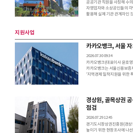
공공기관 직원을 사칭해 수의
자영업자와 소상공인들의 각별
활용해 실제 기관 관계자인 
있다.1일 정부와 공공기관 
예방을 위해 기관 홈페이지에
지원사업
이날부터 운영한다.최근 발생
진행하겠다", "납품 업체 선
구매비나
카카오뱅크, 서울 
2026.07.30 09:34
카카오뱅크(대표이사 윤호영)
카카오뱅크는 서울신용보증재단
'지역경제 밀착지원을 위한 
카카오뱅크가 지난 5월 서울
소상공인 금융지원 사업의 후
25개 자치구와 연계한 '자치
카카오뱅크는 자체 특별출연금
경상원, 골목상권 공
소상공인을
점검
2026.07.29 12:45
경기도시장상권진흥원(경상원)
높이기 위한 현장조사에 나선