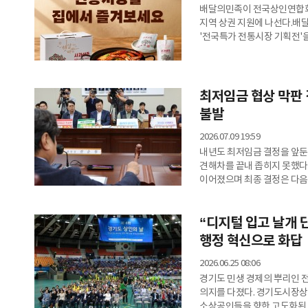
배달의민족이 전국상인연합회
지역 상권 지원에 나선다.
'전국특가 전통시장 기획전'을
중동사랑시장 협동조합과 전국
36종의 상품을 선보인다. 기
중동사랑시장 협동조합은 배민
등 18종을 최대 60% 할인
최저임금 협상 막판 
도라지청 등
불발
2026.07.09 19:59
내년도 최저임금 결정을 앞둔
견해차를 끝내 좁히지 못했다
이어졌으며 최종 결정은 다
제13차 전원회의를 열고 내년
수정안을 제시했지만 합의에는 
“디지털 입고 날개 단
3시에 다시 열어 심의를 이어
경영계는 1만530원을 각각 
행정 혁신으로 화답
(900
2026.06.25 08:06
경기도 민생 경제의 뿌리인 
의지를 다졌다. 경기도시장상
소상공인들을 향한 고도화된