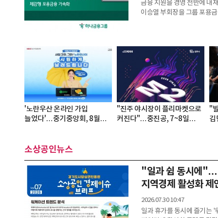
금융 지원을 경영 전반에 
이승열 부회장을 그룹 포용금융 최고책
선임하고 포용금융 추진 역량
활동이 아닌 그룹 핵심 경영
▲채무자 보호 및 금융범죄 예
'노란우산 온라인 가입
"진주 야시장이 플리마켓으로
"발
늘었다'…중기중앙회, 8월
커진다"…중진공, 7~8일
김
신규 가입자에 모바일쿠폰
'상생 페스티벌' 개최
못
구
소상공인뉴스
"일과 쉼 동시에"
지역경제 활성화 제
2026.07.30 10:47
일과 휴가를 동시에 즐기는 '워