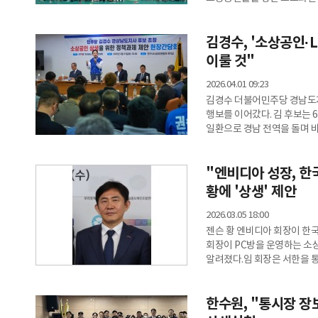
경상연)는 지난 24일 수원종
성황리에 마무리했다. 경기도
김경수, '소상공인·
회장을 비롯해 김민철 경상원 
회원 등 약 1,500명이 집결
이룰 것"
2026.04.01 09:23
김경수 더불어민주당 경남도지
행보를 이어갔다. 김 후보는 
일환으로 경남 전역을 돌며 
빠지지 않고 참석해 현장의 목소리를 듣고 있다. 김 
초청으로 진주시소상공인연합회
"엔비디아 성장, 한국
후보는 간담회에서 소상공인들
등과 현장의 어려움과 함께 복
황에 '상생' 제안
2026.03.05 18:00
젠슨 황 엔비디아 회장이 한
회장이 PC방을 운영하는 소
알려졌다.임 회장은 서한을 통
이룩한 경이로운 성취에 깊은
버팀목이었던 대한민국 PC방
한수원, "통시장 장
제안한다"며 운을 뗐다.이어 
성장하는 과정에서 엔비디아 