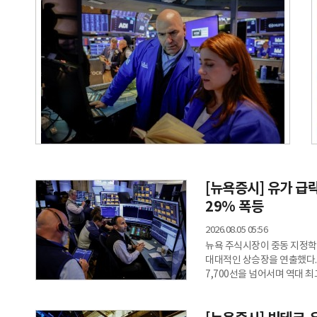
[뉴욕증시] 유가 급
29% 폭등
2026.08.05 05:56
뉴욕 주식시장이 중동 지정학
대대적인 상승장을 연출했다. 
7,700선을 넘어서며 역대 
폭등했다.4일(현지시각) 뉴욕증
136.02포인트(1.79%) 상