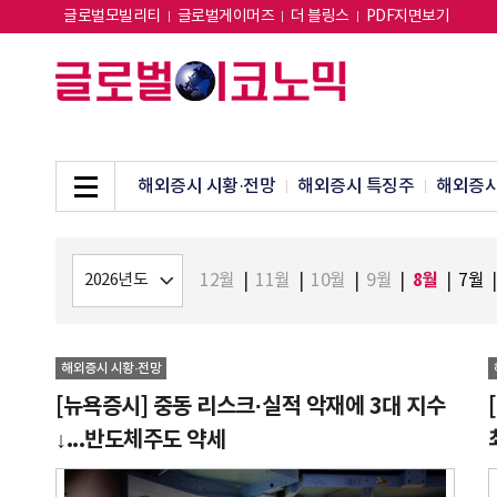
글로벌모빌리티
글로벌게이머즈
더 블링스
PDF지면보기
해외증시 시황·전망
해외증시 특징주
해외증시
8월
12월
|
11월
|
10월
|
9월
|
|
7월
|
해외증시 시황·전망
[뉴욕증시] 중동 리스크·실적 악재에 3대 지수
↓...반도체주도 약세