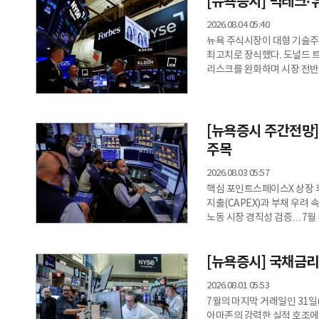
[뉴욕증시] 빅테크·유
최고치를 새로 썼다. 다우지수는 
마쳤으며, 기술주 중심의 나스닥 
2026.08.04 05:40
기록했다.이날 시장
뉴욕 주식시장이 대형 기술주
최고치로 장식했다. 도널드 
리스크를 완화하며 시장 전반
에서 다우존스30산업평균지수는
3,178.41로 장을 마감했다.
오른 7,600.50을 기록하며
(2.13%) 급등한 2만 5,91
[뉴욕증시 주간전망]
최고점과 불과 0.3%
주목
2026.08.03 05:57
핵심 포인트스페이스X 상장 후
지출(CAPEX)과 부채 우려 
노동 시장 경직성 검증…7월 비농
'시튜에이셔널 어웨어니스' 펀
대한 압박 최고조.지난주 폭풍
[뉴욕증시] 국채금리
틈도 없이 더 까다로운 시험대
스페이스X(SPCX)의 첫 실
2026.08.01 05:53
7월의 마지막 거래일인 31
아마존의 강력한 실적 호조에