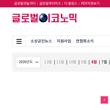
글로벌모빌리티
글로벌게이머즈
더 블링스
PDF지면보기
소상공인뉴스
지원사업
연합회소식
8월
12월
|
11월
|
10월
|
9월
|
|
7월
|
1