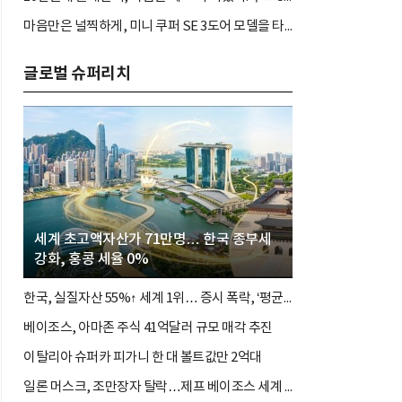
마음만은 널찍하게, 미니 쿠퍼 SE 3도어 모델을 타봤다. 짐 많고 바쁜 아나운서도 좋아할까?
글로벌 슈퍼리치
세계 초고액자산가 71만명… 한국 종부세
강화, 홍콩 세율 0%
한국, 실질자산 55%↑ 세계 1위… 증시 폭락, ‘평균의 착시’와 부의 유동성 위기
베이조스, 아마존 주식 41억달러 규모 매각 추진
이탈리아 슈퍼카 피가니 한 대 볼트값만 2억대
일론 머스크, 조만장자 탈락…제프 베이조스 세계 3위 탈환