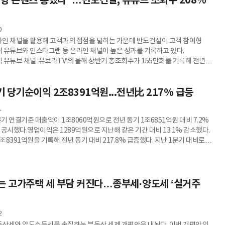
형 콘텐츠 통했다"…반도건설, 유튜브 조회수 208%
0
인 채널을 활용해 고객과의 접점을 넓히는 가운데 반도건설이 고객 참여형
 유튜브와 인스타그램 등 온라인 채널이 높은 성과를 기록하고 있다.
 유튜브 채널 ‘유보라TV’의 올해 상반기 총조회수가 155만회를 기록해 전년
% 증가했다고 6일 밝혔다.주요 롱폼 콘텐츠 7편의 평균 조회수는 20만회로
과 좋아요 등을 통해 확인한 고객 참여도(인게이지먼트)는 지난해 같은
분기 당기순이익 2조8391억원...전년比 217% 급등
% 증가했다. 반도건설에 따르면 고객을 단순한 시청자가 아닌 콘텐츠의
운 전략이 성과로 이어졌다. 실제 입주민과 실수요자의 이야기를 예능과
1
에 자연스
분기 연결기준 매출액이 1조8060억원으로 전년 동기 1조6851억원 대비 7.2%
공시했다.영업이익은 1289억원으로 지난해 같은 기간 대비 13.1% 감소했다.
년 동기 대비 217.8% 급증했다. 지난 1분기 대비로는
6% 늘어난 수치다.KCC는 공시를 통해 당기 순이익에 중단사업의 영업실적과 관련
고 설명했지만 관련 손익의 구체적인 내용은 공개하지 않았다.
는 고가주택 세 부담 커진다…종부세·양도세 ‘실거주
2