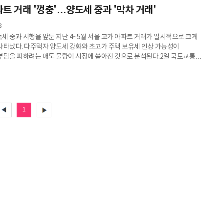
트 거래 '껑충'…양도세 중과 '막차 거래'
엔지니어링이 600억원, 현대차가 450억원, 기아와 현대모비스는 각각
한다고 지난달 24일 일제히 공시했다. 출자금은 오는 9월 중 납입될 예정이다.
8
 회사가
세 중과 시행을 앞둔 지난 4~5월 서울 고가 아파트 거래가 일시적으로 크게
나타났다. 다주택자 양도세 강화와 초고가 주택 보유세 인상 가능성이
부담을 피하려는 매도 물량이 시장에 쏟아진 것으로 분석된다.2일 국토교통부
스템 거래 자료를 분석한 결과, 지난 5월 서울 아파트 거래(공공기관 매입 및
외) 8779건 가운데 15억원을 초과한 거래는 2446건으로 전체의 27.9%를
 올해 들어 가장 높은 수준이다.서울 고가 아파트 거래는 지난해 시행된 대출
세를 이어왔다. 15억원 초과 주택의 주택담보대출 한도가 크게 축소되면서 올해
1