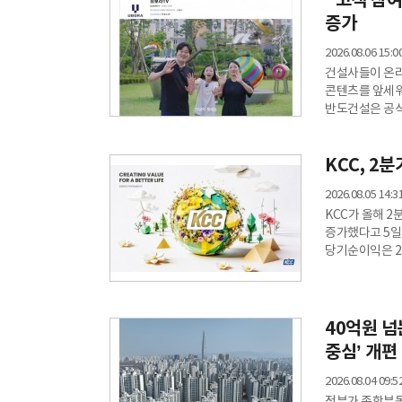
"고객 참여
높은 수준을
증가
2026.08.06 15:0
건설사들이 온라
콘텐츠를 앞세워
반도건설은 공식
동기 대비 208
집계됐다. 댓글
KCC, 2
기간보다 226
주인공으로 내세
2026.08.05 14:3
정보성 콘텐츠
KCC가 올해 2
증가했다고 5일 
당기순이익은 2조8391억원을 기록해 전
무려 1208.
손익이 반영됐다
40억원 넘
중심’ 개편
2026.08.04 09:5