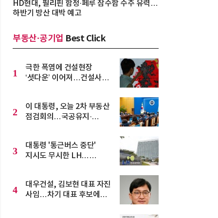
HD현대, 필리핀 함정·페루 잠수함 수주 유력…
하반기 방산 대박 예고
부동산·공기업
Best Click
극한 폭염에 건설현장
1
‘셧다운’ 이어져…건설사
부담 가중
이 대통령, 오늘 2차 부동산
2
점검회의…국공유지·
그린벨트 활용 주목
대통령 '통근버스 중단'
3
지시도 무시한 LH…
노사합의 내세워 수도권
노선 운행
대우건설, 김보현 대표 자진
4
사임…차기 대표 후보에
이강석 부사장 추천