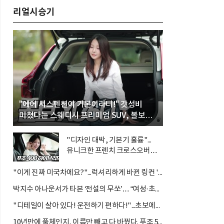
리얼시승기
"에어 서스펜션이 기본이라니!" 갓성비
미쳤다는 스웨디시 프리미엄 SUV, 볼보
'XC60 B5 울트라'
"디자인 대박, 기본기 훌륭"...
유니크한 프렌치 크로스오버
'푸조 408 스마트 하이브리드'
"이게 진짜 미국차에요?"...럭셔리하게 바뀐 링컨 '노틸러스 하이브리드'
박지수 아나운서가 타본 ‘전설의 무쏘’… “여성·초보자도 반할 반전 매력”
"디테일이 살아 있다! 운전하기 편하다!"...초보에게는 아주 매력적인 차 르노 필랑트
10년만에 풀체인지, 이름만 빼고 다 바꿨다. 푸조 5008...디자인으로는 따라갈 차가 없다