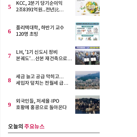
KCC, 2분기 당기순이익
5
2조8391억원...전년比
217% 급등
폴리텍대학, 하반기 교수
6
120명 초빙
LH, '1기 신도시 정비
7
본궤도'…산본 재건축으로
도심 주택 공급 가속
세금 늘고 공급 막히고…
8
세입자 덮치는 전월세 급등
공포
외국인들, 저세율·IPO
9
호황에 홍콩으로 돌아온다
오늘의
주요뉴스