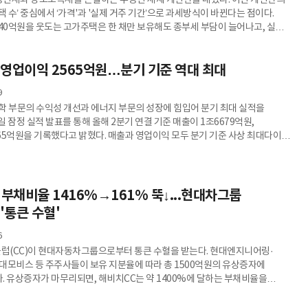
산세와 양도소득세를 손질하는 부동산 세제 개편안을 내놨다. 이번 개편안의
택 수’ 중심에서 ‘가격'과 '실제 거주 기간’으로 과세방식이 바뀐다는 점이다.
 40억원을 웃도는 고가주택은 한 채만 보유해도 종부세 부담이 늘어나고, 실제
면 양도세 공제 혜택이 대폭 줄어든다. 반면 10년 이상 거주한 양도가액
1주택자는 세 부담이 낮아진다.재정경제부는 지난 3일 세제발전심의위원회를
기 영업이익 2565억원…분기 기준 역대 최대
을 담은 ‘2026년 세제개편안’을 확정했다. 개편안은 입법예고와 국무회의를
 정기국회에 제출된다.시가 40억원 넘으면 종부세 부담 증가개편안은
9
학 부문의 수익성 개선과 에너지 부문의 성장에 힘입어 분기 최대 실적을
3일 잠정 실적 발표를 통해 올해 2분기 연결 기준 매출이 1조6679억원,
65억원을 기록했다고 밝혔다. 매출과 영업이익 모두 분기 기준 사상 최대다이는
과 비교하면, 매출은 26%, 영업이익은 256% 증가했다.DL에 따르면
레이튼을 중심으로 한 석유화학 부문이 이끌었다. 석유화학 업황 부진이
에서도 고부가가치 스페셜티 제품의 경쟁력과 해외 생산 거점 다변화가
게 회사 측 설명이다.중동 정세의 영향으로 제품 가격이 오르고 원료와 제품 간
 부채비율 1416%→161% 뚝↓...현대차그룹
프레드
 '통큰 수혈'
6
(CC)이 현대자동차그룹으로부터 통큰 수혈을 받는다. 현대엔지니어링·
대모비스 등 주주사들이 보유 지분율에 따라 총 1500억원의 유상증자에
. 유상증자가 마무리되면, 해비치CC는 약 1400%에 달하는 부채비율을
고 유동성을 확보할 것으로 예상된다. 3일 금융감독원 전자공시 시스템에 따르면
존 주주를 대상으로 총 1500억원 규모의 주주배정 유상증자를 실시한다.