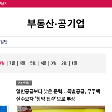
면보기
부동산·공기업
산일반
8월
|
7월
|
6월
|
5월
|
4월
|
3월
|
2월
|
1월
부동산일반
일반공급보다 낮은 문턱…특별공급, 무주택
실수요자 '청약 전략'으로 부상