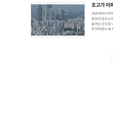
초고가 아파
최대주주인 현대
225억원을 투입
2026.08.02 10:5
출자 금액은 각
정부의 양도소득
늘어난 것으로 
부각되면서 세 
실거래가 공개시
계약 해제 건 제
차지했다. 이는
규제 이후 감소
1