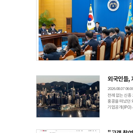
외국인들, 
2026.08.07 06:0
전례 없는 신종
홍콩을 떠났던 
기업공개(IPO
중심지로서의 활
취업비자 승인 건
보도했다. 이 
파악됐다.금융서