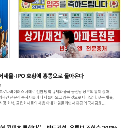
저세율·IPO 호황에 홍콩으로 돌아온다
0
 코로나바이러스 사태로 인한 방역 규제와 중국 공산당 정부의 통제 강화로
외국인 전문직 종사자들이 다시 돌아오고 있는 것으로 나타났다. 낮은 세율,
) 시장 회복, 금융회사들의 채용 확대가 맞물리면서 홍콩의 국제금융
력이 되살아나고 있다는 분석이다.블룸버그통신은 지난해 홍콩의 외국인
수가 3만1278건으로 5년 전보다 두 배 이상 늘었다며 6일(현지시각) 이같이
가운데 일본, 한국, 영국 국적자에게 발급된 비자가 상당수를 차지한 것으로
비스 분야의 외국인 비자 승인 건수도 지난해 17% 증가해 2022년 이후 가장