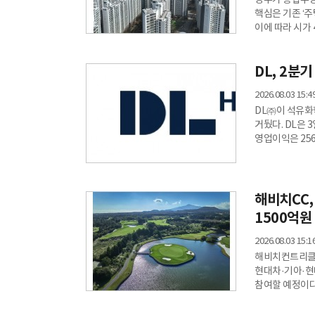
정부가 종합부동
핵심은 기존 ‘주
이에 따라 시가
거주하지 않았다
30억원 이하 
DL, 2분
열고 이런 내용
거쳐 오는 9월
2026.08.03 15:4
DL㈜이 석유화
거뒀다. DL은 
영업이익은 25
지난해 같은 기간
DL케미칼과 크
장기화하는 상황
효과를 냈다는 
해비치CC,
가격 차이인 스
1500억원
2026.08.03 15:1
해비치컨트리클럽
현대차·기아·현
참여할 예정이다
161%로 낮추
해비치CC는 기