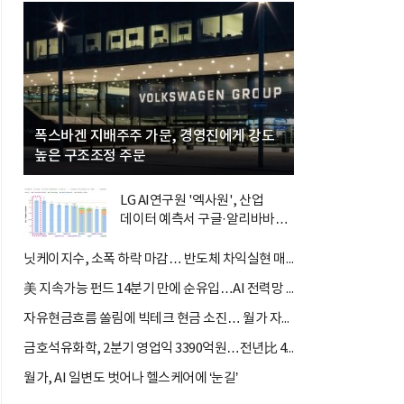
폭스바겐 지배주주 가문, 경영진에게 강도
높은 구조조정 주문
LG AI연구원 '엑사원', 산업
데이터 예측서 구글·알리바바
제쳐
닛케이지수, 소폭 하락 마감… 반도체 차익실현 매물 속 TOPIX 선...
美 지속가능 펀드 14분기 만에 순유입…AI 전력망 ETF가 견인
자유현금흐름 쏠림에 빅테크 현금 소진… 월가 자금 순환매 확산
금호석유화학, 2분기 영업익 3390억원…전년比 419.9%↑
월가, AI 일변도 벗어나 헬스케어에 ‘눈길’