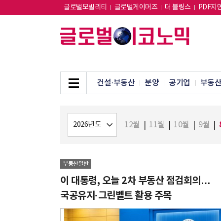
글로벌모빌리티
글로벌게이머즈
더 블링스
PDF지
건설·부동산
분양
공기업
부동
12월
|
11월
|
10월
|
9월
|
부동산일반
이 대통령, 오늘 2차 부동산 점검회의…
국공유지·그린벨트 활용 주목