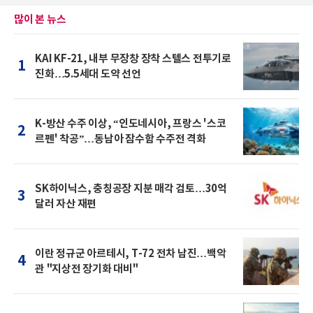
많이 본 뉴스
KAI KF-21, 내부 무장창 장착 스텔스 전투기로
1
진화…5.5세대 도약 선언
K-방산 수주 이상, “인도네시아, 프랑스 '스코
2
르펜' 착공”…동남아 잠수함 수주전 격화
SK하이닉스, 충칭공장 지분 매각 검토…30억
3
달러 자산 재편
이란 정규군 아르테시, T-72 전차 남진…백악
4
관 "지상전 장기화 대비"