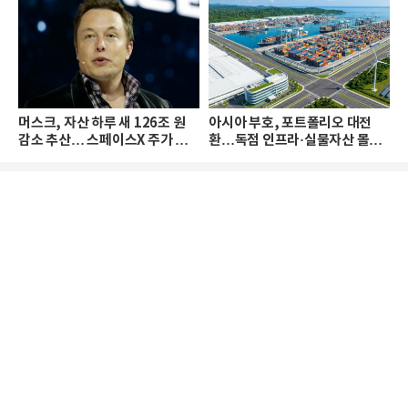
머스크, 자산 하루 새 126조 원
아시아 부호, 포트폴리오 대전
감소 추산… 스페이스X 주가 하
환…독점 인프라·실물자산 몰린
락 때문
다