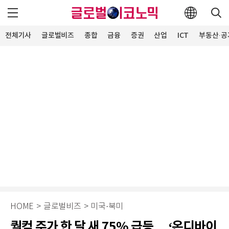
전체기사
글로벌비즈
종합
금융
증권
산업
ICT
부동산·공
HOME
>
글로벌비즈
>
미국·북미
퀄컴 주가 한 달 새 75% 급등… ‘온디바이