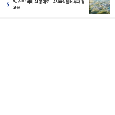
'빅쇼트' 버리 AI 공매도…4500억달러 부채 경
5
고음