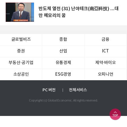
반도체 열전 (31) 난야테크(南亞科技) ...대
만 메모리의 꿈
글로벌비즈
종합
금융
증권
산업
ICT
부동산·공기업
유통경제
제약∙바이오
소상공인
ESG경영
오피니언
PC 버전
전체서비스
Copyright (c) Global Economic. All rights reserved.