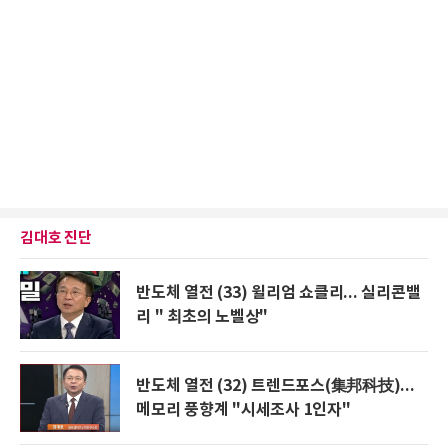
김대호 진단
반도체 열전 (33) 윌리엄 쇼클리... 실리콘밸
리 " 최초의 노벨상"
반도체 열전 (32) 트렌드포스(集邦科技)...
메모리 풍향계 "시세조사 1인자"