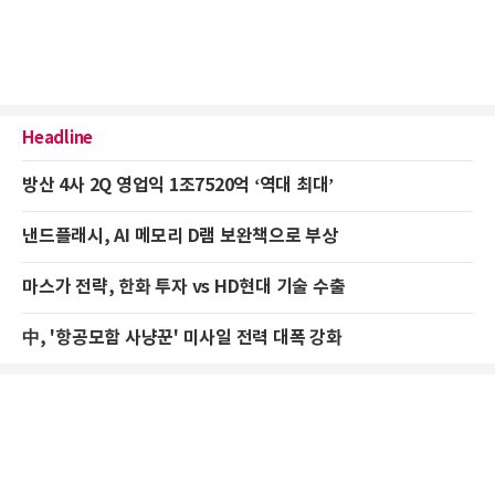
Headline
방산 4사 2Q 영업익 1조7520억 ‘역대 최대’
낸드플래시, AI 메모리 D램 보완책으로 부상
마스가 전략, 한화 투자 vs HD현대 기술 수출
中, '항공모함 사냥꾼' 미사일 전력 대폭 강화