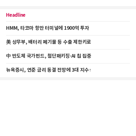
Headline
HMM, 타코마 항만 터미널에 1900억 투자
美 상무부, 배터리 폐기물 등 수출 제한키로
中 반도체 국가펀드, 첨단패키징·AI 칩 집중
뉴욕증시, 연준 금리 동결 전망에 3대 지수↑