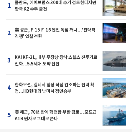
폴란드, 에이브럼스 300대 추가 검토한다지만
1
한국 K2 수주 굳건
美 공군, F-15·F-16 엔진 독점 깨나…'전략적
2
경쟁' 입찰 전환
KAI KF-21, 내부 무장창 장착 스텔스 전투기로
3
진화…5.5세대 도약 선언
한화오션, 칠레서 함정 직접 건조하는 전략 확
4
정…HD현대와 남미서 정면승부
美 해군, 70년 만에 핵전함 부활 검토… 포드급
5
A1B 원자로 그대로 쓴다