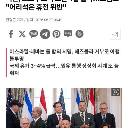
"어리석은 휴전 위반"
진형근 기자 / 입력 : 2026-06-27 06:40
이스라엘·레바논 틀 합의 서명, 헤즈볼라 거부로 이행
불투명
국제 유가 3~4% 급락…원유 통행 정상화 시계 또 늦
춰져