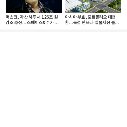
머스크, 자산 하루 새 126조 원
아시아 부호, 포트폴리오 대전
감소 추산… 스페이스X 주가 하
환…독점 인프라·실물자산 몰린
락 때문
다