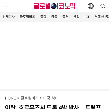
전체기사
글로벌비즈
종합
금융
증권
산업
ICT
부동산·공
HOME
>
글로벌비즈
>
미국·북미
이란, 호르무즈서 드론 4발 발사…트럼프