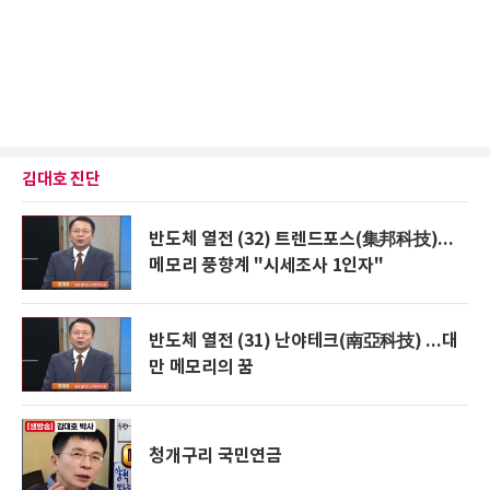
김대호 진단
반도체 열전 (32) 트렌드포스(集邦科技)...
메모리 풍향계 "시세조사 1인자"
반도체 열전 (31) 난야테크(南亞科技) ...대
만 메모리의 꿈
청개구리 국민연금